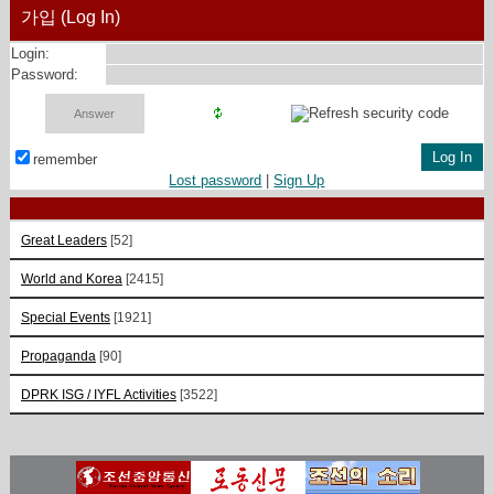
가입 (Log In)
Login:
Password:
remember
Lost password
|
Sign Up
Great Leaders
[52]
World and Korea
[2415]
Special Events
[1921]
Propaganda
[90]
DPRK ISG / IYFL Activities
[3522]