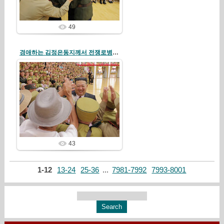
49
경애하는 김정은동지께서 전쟁로병들과 전시공로자들을 만나시고 기념사진을 찍으시였다
26/07/31
redstartvkp
43
1-12
13-24
25-36
...
7981-7992
7993-8001