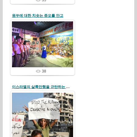
35
원쑤에 대한 치솟는 증오를 안고
26/08/04
redstartvkp
38
이스라엘의 살륙만행을 규탄하는 팔레스티나인들
26/08/01
redstartvkp