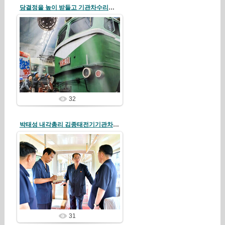
당결정을 높이 받들고 기관차수리에서 혁신을 일으키고있다
26/08/06
당결정을 높이 받들고 기관차수리에
서 혁신을 일으키고있다.
-김종태전기기관차련합기업소에서-
redstartvkp
32
박태성 내각총리 김종태전기기관차련합기업소와 보산제철소를 현지료해
26/08/06
redstartvkp
31