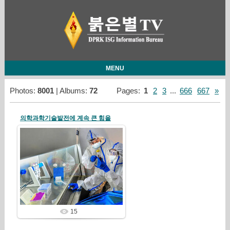
MENU
Photos:
8001
| Albums:
72
Pages
:
1
2
3
...
666
667
»
의학과학기술발전에 계속 큰 힘을
Yesterday
redstartvkp
15