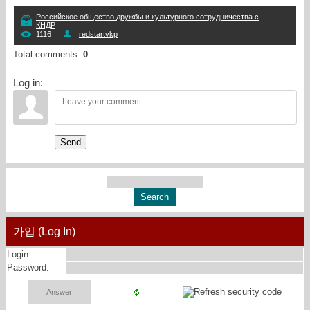
Российское общество дружбы и культурного сотрудничества с
КНДР
1116
redstartvkp
Total comments
:
0
Log in:
Send
가입 (Log In)
Login:
Password: