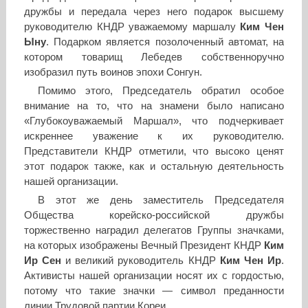
дружбы и передала через него подарок высшему
руководителю КНДР уважаемому маршалу
Ким Чен
Ыну
. Подарком является позолоченный автомат, на
котором товарищ Лебедев собственноручно
изобразил путь воинов эпохи Сонгун.
Помимо этого, Председатель обратил особое
внимание на то, что на знамени было написано
«Глубокоуважаемый Маршал», что подчеркивает
искреннее уважение к их руководителю.
Представители КНДР отметили, что высоко ценят
этот подарок также, как и остальную деятельность
нашей организации.
В этот же день заместитель Председателя
Общества корейско-российской дружбы
торжественно наградил делегатов Группы значками,
на которых изображены Вечный Президент КНДР
Ким
Ир Сен
и великий руководитель КНДР
Ким Чен Ир
.
Активисты нашей организации носят их с гордостью,
потому что такие значки — символ преданности
линии Трудовой партии Кореи.