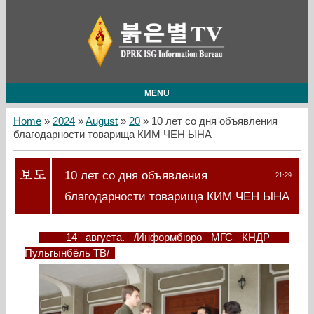
MENU
Home
»
2024
»
August
»
20
» 10 лет со дня объявления
благодарности товарища КИМ ЧЕН ЫНА
10 лет со дня объявления
21:29
благодарности товарища КИМ ЧЕН ЫНА
14 августа. /Информбюро МГС КНДР —
Пульгынбёль ТВ/