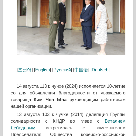
[
조선어
] [
English
] [
Русский
] [
中国语
] [
Deutsch
]
14 августа 113 г. чучхе (2024) исполняется 10-летие
со дня объявления благодарности от уважаемого
товарища
Ким Чен Ына
руководящим работникам
нашей организации.
13 августа 103 г. чучхе (2014) делегация Группы
солидарности с КНДР во главе с
Виталием
Лебедевым
встретилась с заместителем
Председателя Общества корейско-российской