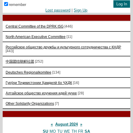
remember
Lost password
|
Sign Up
Central Committee of the DPRK ISG
[446]
North American Executive Committee
[11]
Российское общество дружбы и культурного сотрудничества с КНДР
[443]
中国团结朝鲜社团
[252]
Deutsches Regionalkomitee
[134]
Гурӯҳи Тоҷикистонии Ҳамдилӣ бо ҶХДК
[16]
Алтайское общество изучения идей чучхе
[28]
Other Solidarity Organizations
[7]
«
August 2024
»
SU
MO
TU
WE
TH
FR
SA