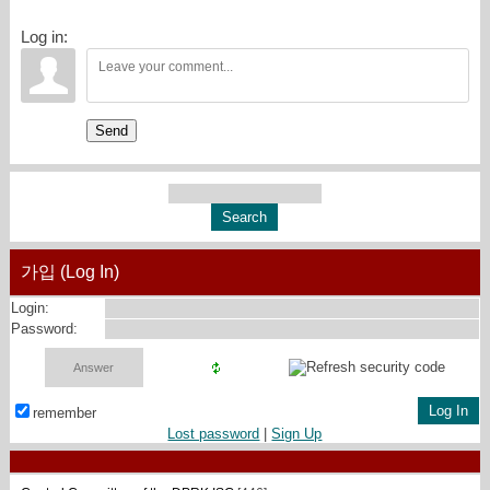
Log in:
Send
가입 (Log In)
Login:
Password:
remember
Lost password
|
Sign Up