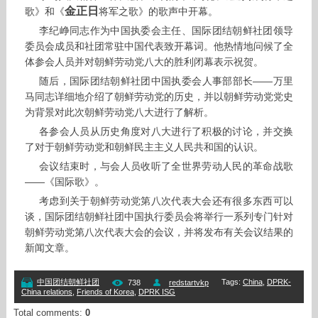
金正日
歌》和《
将军之歌》的歌声中开幕。
李纪峥同志作为中国执委会主任、国际团结朝鲜社团领导
委员会成员和社团常驻中国代表致开幕词。他热情地问候了全
体参会人员并对朝鲜劳动党八大的胜利闭幕表示祝贺。
随后，国际团结朝鲜社团中国执委会人事部部长——万里
马同志详细地介绍了朝鲜劳动党的历史，并以朝鲜劳动党党史
为背景对此次朝鲜劳动党八大进行了解析。
各参会人员从历史角度对八大进行了积极的讨论，并交换
了对于朝鲜劳动党和朝鲜民主主义人民共和国的认识。
会议结束时，与会人员收听了全世界劳动人民的革命战歌
——《国际歌》。
考虑到关于朝鲜劳动党第八次代表大会还有很多东西可以
谈，国际团结朝鲜社团中国执行委员会将举行一系列专门针对
朝鲜劳动党第八次代表大会的会议，并将发布有关会议结果的
新闻文章。
Tags
:
China
,
DPRK-
中国团结朝鲜社团
738
redstartvkp
China relations
,
Friends of Korea
,
DPRK ISG
Total comments
:
0