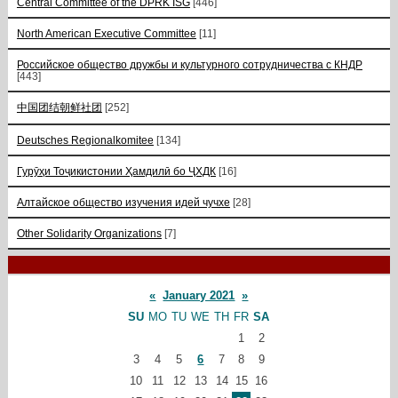
Central Committee of the DPRK ISG
[446]
North American Executive Committee
[11]
Российское общество дружбы и культурного сотрудничества с КНДР
[443]
中国团结朝鲜社团
[252]
Deutsches Regionalkomitee
[134]
Гурӯҳи Тоҷикистонии Ҳамдилӣ бо ҶХДК
[16]
Алтайское общество изучения идей чучхе
[28]
Other Solidarity Organizations
[7]
«
January 2021
»
SU
MO
TU
WE
TH
FR
SA
1
2
3
4
5
6
7
8
9
10
11
12
13
14
15
16