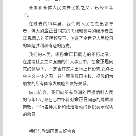
全国和全体人民失去民族之父
，
已经
10
年
了。
在过去的
10
年里
，
我们的人民在杰出领导
金正日
金
者
，
伟大的
同志的思想和领导的继承者
正恩
同志的英明领导下
，
创造了令世界人民瞠目
的辉煌胜利和奇迹的历史。
金正日
我们的人民
，
颂扬
同志的不朽功绩
，
金正恩
在建设社会主义强国的伟大事业中
，
在
同
志的领导下
，
一定会在这片土地上建设繁荣的社
会主义主体之国
，
并与尊重我国主权、视我们为
朋友的所有国家发展睦邻友好关系。
借此机会
，
我们向所有欧洲的声援朝鲜人民
金正日
的每年
12
月都在心中怀着对
同志的尊重和
崇敬
，
举行各种文化和政治活动的组织表示深切
的敬意。
朝鲜与欧洲国家友好协会