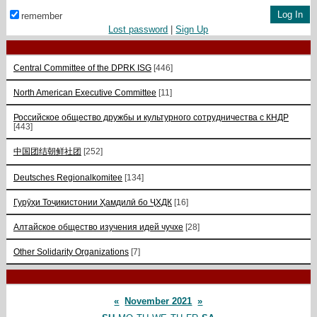
remember
Lost password
|
Sign Up
Central Committee of the DPRK ISG
[446]
North American Executive Committee
[11]
Российское общество дружбы и культурного сотрудничества с КНДР
[443]
中国团结朝鲜社团
[252]
Deutsches Regionalkomitee
[134]
Гурӯҳи Тоҷикистонии Ҳамдилӣ бо ҶХДК
[16]
Алтайское общество изучения идей чучхе
[28]
Other Solidarity Organizations
[7]
«
November 2021
»