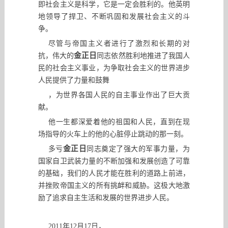
即社会主义是科学
，
它是一定会胜利的。他英明
地领导了捍卫、不断巩固和发展社会主义的斗
争。
尽管与帝国主义者进行了激烈和长期的对
金正日
抗
，
伟大的
同志依然胜利地推进了我国人
民的社会主义事业
，
为争取社会主义的世界进步
人民提供了力量和鼓舞
，
为世界各国人民的自主事业作出了巨大贡
献。
他一生都深爱着他的祖国和人民
，
直到在现
场指导的火车上的他的心脏停止跳动的那一刻。
金正日
多亏
同志奠定了强大的军事力量
，
为
国家自卫武装力量的不断加强和发展创造了可靠
的基础
，
我们的人民才能在胜利的道路上前进
，
并挫败帝国主义的所有挑衅和威胁。这极大地激
励了追求自主生活和发展的世界进步人民。
2011
年
12
月
17
日
，