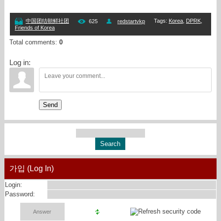
Tags
:
Korea
,
DPRK
,
中国团结朝鲜社团
625
redstartvkp
Friends of Korea
Total comments
:
0
Log in:
Send
가입 (Log In)
Login:
Password: