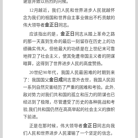
谢意并致以热烈的问候。
12
月越近
，
我们人民和世界进步人民就越怀
念为我们的祖国和世界自主事业做出不朽贡献的
金正日
伟大领导者
同志。
金正日
应该指出的是
，
同志从踏上革命之路
的那一天直到生命的最后一刻留存在历史上的功
绩确实伟大。但他最大的功绩是在上世纪末可靠
地捍卫了社会主义
，
使其免遭帝国主义者的阴谋
暗算
，
这得到了世界进步人民的高度赞扬。
20
世纪
90
年代
，
我国人民最困难的时期到来
金日成
了
：
我国国父
同志意外去世
，
我国人民因
一系列自然灾害经历了严重的困难和考验。此外
,
敌对势力对我们共和国的孤立和压力的阴谋也已
经达到了极限，尽管遭受了历史的各种挑战和考
验
,
我们共和国仍然在高高举起的社会主义的旗帜
下前进。
金正日
正是在那时候
，
伟大领导者
同志向我
们人民和世界进步人民灌输了一个坚定的信念
，