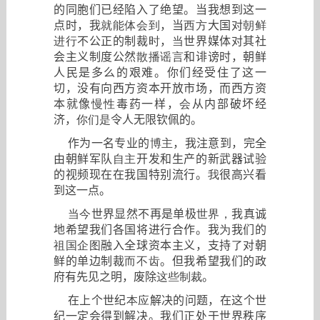
的同胞们已经陷入了绝望。当我想到这一
点时，我
就能体会到
，当
西方
大国对
朝鲜
进行
不公正的制裁
时
，
当
世界媒体对其社
会主义制度公然
散播谣言
和诽谤时，朝鲜
人民是多么的艰难。你们经受住了这一
切，没有向西方资本开放市场，而西方资
本就像
慢性
毒药一样，
会
从内部破坏经
济，
你们是
令人无限钦佩的。
作为一名专业的
博主
，我注意到，完全
由朝鲜军队
自主
开发和生产的新武器试验
的视频现在在我国特别流行。
我
很高兴看
到这一点。
当今
世界显然不再是单极
世界，
我真诚
地希望我们各国将进行合作。我
为
我们的
祖国企图
融入全球资本主义，支持
了
对朝
鲜的单边制裁
而不齿
。但我希望我们的政
府有先见之明，废除
这些制裁
。
在上个世纪
本应
解决的问题，在这个世
纪一定会得到解决。我们正处于世界秩序