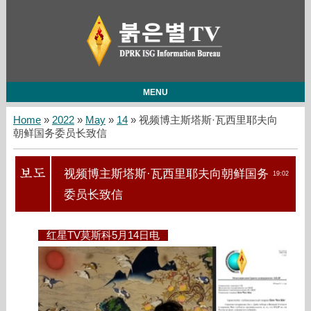
MENU
Home
»
2022
»
May
»
14
» 视频博主斯塔斯·瓦西里耶夫向
朝鲜国务委员长致信
视频博主斯塔斯·瓦西里耶夫向朝鲜国务
19:02
委员长致信
红星TV莫斯科5月14日电