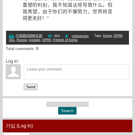
重塑的
时刻
，我不知道
这
将导致什么。但
我希望，由于你们的不懈努力，世界将变
得更
美
好！
”
Tags
:
Korea
,
DPRK
中国团结朝鲜社团
903
redstartvkp
ISG
,
Russia
,
youtube
,
DPRK
,
Friends of Korea
Total comments
:
0
Log in:
Send
가입 (Log In)