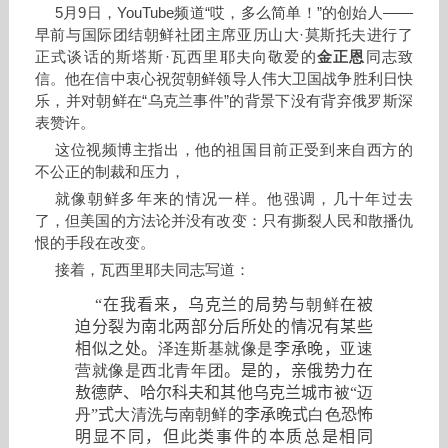
5月9日，YouTube频道“哎，多么简单！”的创始人——
早前与国际团结朝鲜社团主席亚历山大·莫斯托夫进行了
正式谈话的斯塔斯·瓦西里耶夫向敬爱的
金正恩
同志致
信。他在信中衷心祝贺朝鲜领导人伟大卫国战争胜利日快
乐，并对朝鲜在“乌克兰事件”的背景下没有背弃俄罗斯深
表赞许。
这位视频博主指出，他的祖国目前正受到来自西方的
不公正的制裁和压力，
就像朝鲜多年来的情况一样。他强调，几十年过去
了，但美国的方法论并没有改变：只有撕裂人民和散播仇
恨的手段在改变。
接着，瓦西里耶夫同志写道：
“
在我看来，乌克兰的局势与
朝鲜
在被
迫分裂为南北两部分后所处的情况有某些
相似之处。
泽连斯基就像是
李承晚，
亚速
营就像是西北青年团
。是的，亲俄势力在
敖德萨、哈尔科夫和其他乌克兰城市
被“迈
丹”
式
大清洗
与
南朝鲜
的李承晚式
白色
恐怖
明显不同，但
此
类事件的本质总是相同