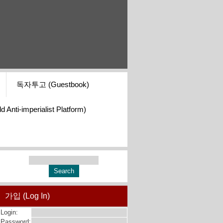
독자투고 (Guestbook)
i-imperialist Platform)
가입 (Log In)
Login:
Password: