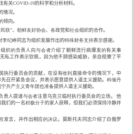
找有关
COVID
-19
的科学和分析材料。
的情况。
的
倾向。
泛民联
”
、
朝鲜友好协会
、
各
政党和
社会
组织的合作。
对
李纪峥
同志为组织发展作出的
特殊财务支持
表示感谢。
们组织
的
负责人向
与会者
介绍了朝鲜流行病爆发
的
有关事
无私工作表示钦佩
，
因为
他不顾感染威胁
，
亲自视察了平
国执行委员会的贡献
，
在没有
收到
直接命令的情况下
，
中
率先召开紧急会议
，
并表示愿意提供人道主义援助。
科缅丹
列宁共产主义青年团也准备
提供人道主义援助。
负责人提请
与会者
注意乌克兰临时执行委员会的立场。
他
如我们的一名
积极分子
的家人获释
，
但我们必须保持冷静并
程
发言
，
并作出相应
的决议
。莫斯托夫同志介绍了白俄罗