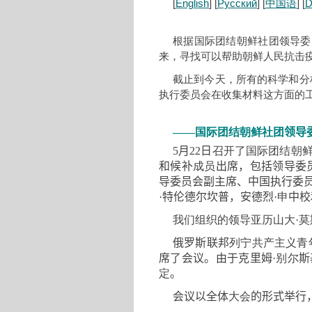
[
English
] [
Русский
] [
中国语
] [
D
根据国际团结朝鲜社团领导委
来，寻找可以帮助朝鲜人民抗击
截止到今天，所有的科学和分
执行委员会在收集材料这方面的
——
国际团结朝鲜社团
领导
5
月
22
日
召开了国际团结朝
和候补
成员
出席
，
包括领导委
导委员会副主席、中国执行委
·
特伦德尔坎普
，
安德烈
·
申
中校
我们组织的领导亚历山大
·
莫
俄罗斯联邦
列宁共产主义青
席了会议。由于克里姆
·
别尔
斯
定
。
会议以全体
大会
的形式举行