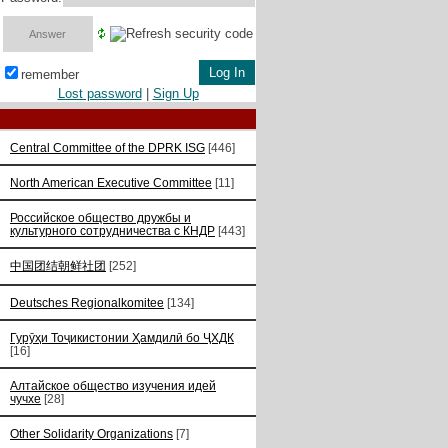
remember
Lost password
|
Sign Up
Central Committee of the DPRK ISG
[446]
North American Executive Committee
[11]
Российское общество дружбы и
культурного сотрудничества с КНДР
[443]
中国团结朝鲜社团
[252]
Deutsches Regionalkomitee
[134]
Гурӯҳи Тоҷикистонии Ҳамдилӣ бо ҶХДК
[16]
Алтайское общество изучения идей
чучхе
[28]
Other Solidarity Organizations
[7]