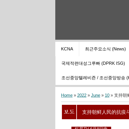
KCNA
최근주요소식 (News)
국제적련대성그루빠 (DPRK ISG)
조선중앙텔레비죤 / 조선중앙방송 (KCT
Home
»
2022
»
June
»
10
» 支持
支持朝鲜人民的抗疫