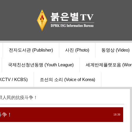
전자도서관 (Publisher)
사진 (Photo)
동영상 (Video)
국제친선청년동맹 (Youth League)
세계반제플랫포옴 (World Ant
V / KCBS)
조선의 소리 (Voice of Korea)
朝鲜人民的抗疫斗争！
斗争！
18:39