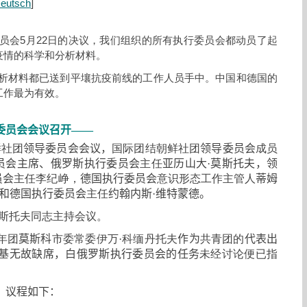
eutsch
]
员会5月22日的决议，我们组织的所有执行委员会都动员了起
疫情的科学和分析材料。
析材料都已送到平壤抗疫前线的工作人员手中。中国和德国的
工作最为有效。
委员会会议召开
——
鲜社团
领导委员会会议
，
国际团结朝鲜社团
领导委员会
成员
员会主席、俄罗斯执行委员会
主任
亚历山大
·
莫斯托夫
，
领
员会
主任李纪峥
，
德国执行委员会
意识形态工作主管人
蒂姆
和德国执行委员会
主任
约翰内斯
·
维特蒙德。
斯托夫同志主持会议。
年团
莫斯科
市委常委伊万
·
科缅丹托夫
作为
共青团的
代表出
基无故缺席
，
白俄罗斯执行委员会的任务
未经讨论便已指
，
议程如下
：