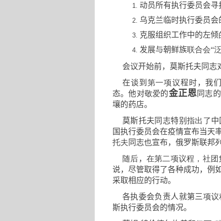
动员所有执行委员会寻
乌克兰临时执行委员会
克服组织工作中的左倾
发展与朝鲜族
联合会
“
会议开始前
，
莫斯托夫同志
在谈到
第一项
议程时
，
我
金正恩
态。他对
敬爱
的
同志的
壤的药店。
莫斯托夫同志特别
指出了
中
国执行委员会在疫情宣布当天
托夫
同志
也
宣布
，
俄罗斯联邦
随后
，
在第二项议程
，
社团
说
，
尽管取得了各种成功
，
例
采取相应的行动。
各执委会负责人就第三
项议
斯执行委员会的情况。