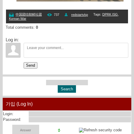
Tags
:
DPRK ISG
,
中国团结朝鲜社团
737
redstartvkp
Korean War
Total comments
:
0
Log in:
Send
가입 (Log In)
Login:
Password: