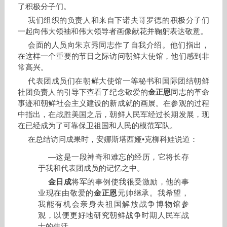
了积极分子们。
我们组织的负责人和来自下诺夫哥罗德的积极分子们
一起向伟大领袖和伟大领导者画像献花并鞠躬表达敬意。
会面的人员向朱京秀同志作了自我介绍。他们指出，
在这样一个重要的节日之际访问朝鲜大使馆，他们感到非
常高兴。
代表团成员们在朝鲜大使馆一等秘书和国际团结朝鲜
社团负责人的引导下查看了纪念敬爱的
金正恩
同志的革命
事迹和朝鲜社会主义建设的新成就的画展。在参观的过程
中指出，在战胜美国之后，朝鲜人民军经过长期发展，现
在已经成为了可靠保卫祖国和人民的模范军队。
在总结访问成果时，安娜斯塔西娅•克柳科娃说道：
—这是一段神奇和难忘的经历，它将长存
于我和代表团成员的记忆之中。
金日成
将军的事例使我很受激励，他的事
业现在由敬爱的
金正恩
元帅继承。我希望，
我能有机会亲身去祖国解放战争博物馆参
观，以便更好地研究朝鲜战争时期人民军战
士的生活。