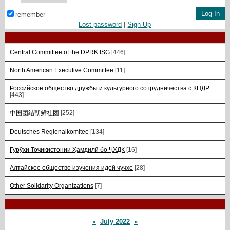
remember
Lost password
|
Sign Up
Central Committee of the DPRK ISG
[446]
North American Executive Committee
[11]
Российское общество дружбы и культурного сотрудничества с КНДР
[443]
中国团结朝鲜社团
[252]
Deutsches Regionalkomitee
[134]
Гурӯҳи Тоҷикистонии Ҳамдилӣ бо ҶХДК
[16]
Алтайское общество изучения идей чучхе
[28]
Other Solidarity Organizations
[7]
«
July 2022
»