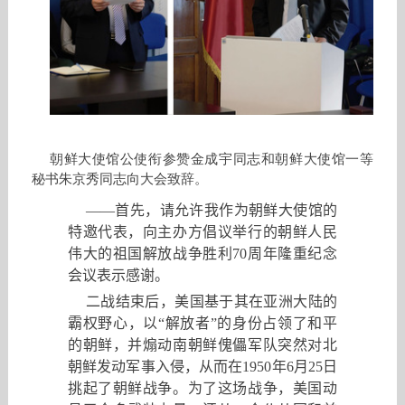
朝鲜大使馆公使衔参赞金成宇同志和朝鲜大使馆一等
秘书朱京秀同志向大会致辞。
——首先，请允许我作为朝鲜大使馆的
特邀代表，向主办方倡议举行的朝鲜人民
伟大的祖国解放战争胜利
70
周年隆重纪念
会议表示感谢。
二战结束后
，
美国基于其在亚洲大陆的
霸权野心
，
以
“
解放者
”
的身份占领了和平
的朝鲜
，
并煽动南朝鲜傀儡军队突然对北
朝鲜发动军事入侵
，
从而在
1950
年
6
月
25
日
挑起了朝鲜战争。为了这场战争
，
美国动