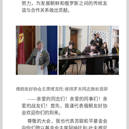
努力
，
为发展朝鲜和俄罗斯之间的传统友
谊与合作关系做出贡献。
俄朝友好协会主席维克托·彼得罗夫同志致欢迎辞
——
亲爱的同志们
！
亲爱的同事们
！
亲
爱的战友们
！
首先
，
我谨代表俄朝友好协
会欢迎你们的到来。
尊敬的大会，我也代表苏联和平基金会
向你们致以基金会主席阿纳托利·叶夫根尼