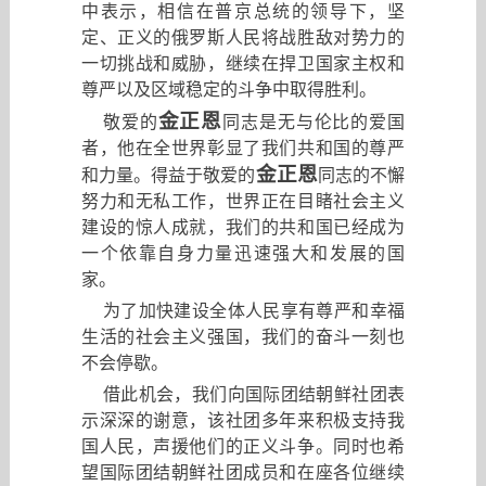
中表示，相信在普京总统的领导下，坚
定、正义的俄罗斯人民将战胜敌对势力的
一切挑战和威胁，继续在捍卫国家主权和
尊严以及区域稳定的斗争中取得胜利。
金正恩
敬爱的
同志是无与伦比的爱国
者
，
他在全世界彰显了我们共和国的尊严
金正恩
和力量。得益于敬爱的
同志的不懈
努力和无私工作
，
世界正在目睹社会主义
建设的惊人成就
，
我们的共和国已经成为
一个依靠自身力量迅速强大和发展的国
家。
为了加快建设全体人民享有尊严和幸福
生活的社会主义强国
，
我们的奋斗一刻也
不会停歇。
借此机会
，
我们向国际团结朝鲜社团表
示深深的谢意
，
该社团多年来积极支持我
国人民
，
声援他们的正义斗争。同时也希
望国际团结朝鲜社团成员和在座各位继续