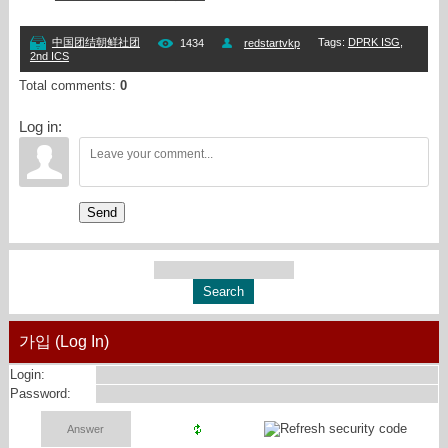
Tags
:
DPRK ISG
,
中国团结朝鲜社团
1434
redstartvkp
2nd ICS
Total comments
:
0
Log in:
Send
가입 (Log In)
Login:
Password: