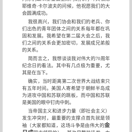
耶维奇·卡尔波夫的问候，他祝愿我们的大
会圆满成功。
我很高兴
，
我们协会和我们的老兵、你
们出色的青年团体之间的关系每年都在巩
固和发展。我希望在第二届大会之后，我
们之间的关系会更加密切，发展成兄弟般
的关系。
简而言之
，
我想谈谈我对伟大的
70
周年
纪念日的看法。其中有几点极为重要
，
尤
其是在当下。
确实
，
当时距离第二次世界大战结束只
有五年时间。美国人寄希望于朝鲜半岛成
为进攻中国和苏联的跳板
，
而中国和苏联
是美国的眼中钉肉中刺。
当帝国主义和进步力量
（
即社会主义
）
发生冲突时
，
最重要的支撑点首先就是领
金
袖
（
大家都知道
，
这场斗争是由伟大的