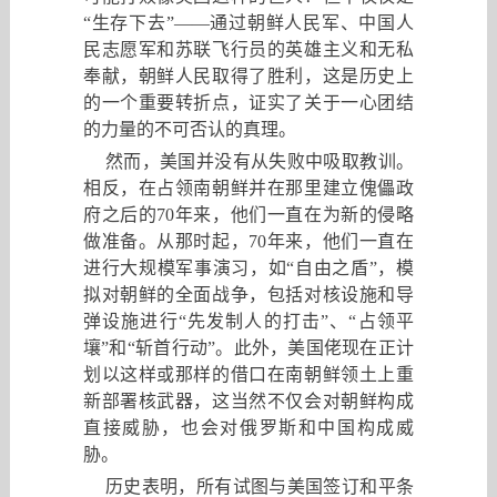
“
生存下去
”——
通过朝鲜人民军、中国人
民志愿军和苏联飞行员的英雄主义和无私
奉献
，
朝鲜人民取得了胜利
，
这是历史上
的一个重要转折点
，
证实了关于一心团结
的力量的不可否认的真理。
然而
，
美国并没有从失败中吸取教训。
相反
，
在占领南朝鲜并在那里建立傀儡政
府之后的
70
年来
，
他们一直在为新的侵略
做准备。从那时起，
70
年来，他们一直在
进行大规模军事演习，如“自由之盾”，模
拟对朝鲜的全面战争，包括对核设施和导
弹设施进行“先发制人的打击”、“占领平
壤”和“斩首行动”。此外
，
美国佬现在正计
划以这样或那样的借口在南朝鲜领土上重
新部署核武器
，
这当然不仅会对朝鲜构成
直接威胁
，
也会对俄罗斯和中国构成威
胁。
历史表明
，
所有试图与美国签订和平条