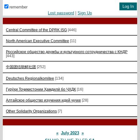
remember
Lost password
|
Sign Up
Central Committee of the DPRK ISG
[446]
North American Executive Committee
[11]
Российское общество дружбы и культурного сотрудничества с КНДР
[443]
中国团结朝鲜社团
[252]
Deutsches Regionalkomitee
[134]
Гурӯҳи Тоҷикистонии Ҳамдилӣ бо ҶХДК
[16]
Алтайское общество изучения идей чучхе
[28]
Other Solidarity Organizations
[7]
«
July 2023
»