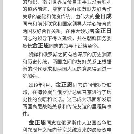
的旗帜
，
指引世界反帝自主事业沿着胜利
的道路前进
，
奠定了朝鲜和苏联友好合作
金日成
关系的基础和优良传统。由伟大的
同志和前苏联党和国家领导人精心培育的
金正日
两国友好合作关系，在伟大领导者
同志的领导下得以延续，并在朝鲜国务委
金正恩
员长
同志的领导下延续至今。
朝鲜和俄罗斯之间有着深厚的历史渊源
和历史传统
，
两国之间的友好关系正根据
新的时代要求和两国人民的意愿得到进一
步加强。
金正恩
2019
年
4
月
，
同志访问俄罗斯联
邦
，
在海参崴与俄罗斯总统普京进行了历
史性的会晤和谈话。这已成为巩固和发展
两国高层战略关系和传统友谊的里程碑事
件。
金正恩
同志在俄罗斯伟大卫国战争胜
利
78
周年之际向普京总统发来的最新贺电