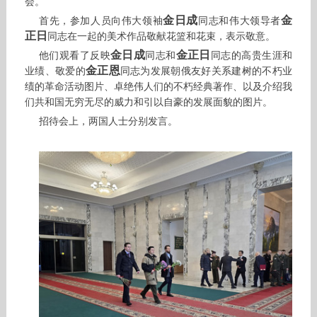
会。
金日成
金
首先，参加人员向伟大领袖
同志和伟大领导者
正日
同志在一起的美术作品敬献花篮和花束，表示敬意。
金日成
金正日
他们观看了反映
同志和
同志的高贵生涯和
金正恩
业绩、敬爱的
同志为发展朝俄友好关系建树的不朽业
绩的革命活动图片、卓绝伟人们的不朽经典著作、以及介绍我
们共和国无穷无尽的威力和引以自豪的发展面貌的图片。
招待会上，两国人士分别发言。