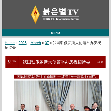
MENU
Home
»
2025
»
March
»
07
» 我国驻俄罗斯大使馆举办庆祝
招待会
我国驻俄罗斯大使馆举办庆祝招待会
19:54
国际团结朝鲜社团新闻处—红星TV平壤3月7日电