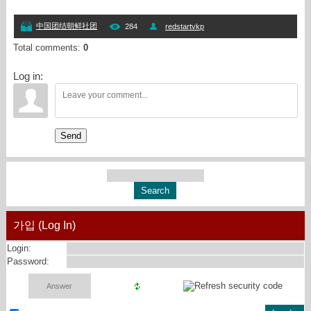
中国团结朝鲜社团
284
redstartvkp
Total comments
:
0
Log in:
Send
가입 (Log In)
Login:
Password: