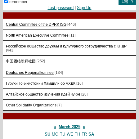
remember
Lost password
|
Sign Up
Central Committee of the DPRK ISG
[446]
North American Executive Committee
[11]
Российское общество дружбы и культурного сотрудничества с КНДР
[443]
中国团结朝鲜社团
[252]
Deutsches Regionalkomitee
[134]
Гурӯҳи Тоҷикистонии Ҳамдилӣ бо ҶХДК
[16]
Алтайское общество изучения идей чучхе
[28]
Other Solidarity Organizations
[7]
«
March 2025
»
SU
MO
TU
WE
TH
FR
SA