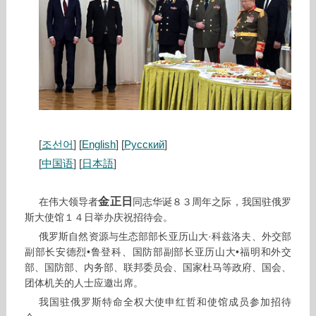
[
조선어
] [
English
] [
Русский
]
[
中国语
] [
日本語
]
金正日
在伟大领导者
同志华诞８３周年之际，我国驻俄罗
斯大使馆１４日举办庆祝招待会。
俄罗斯自然资源与生态部部长亚历山大·科兹洛夫、外交部
副部长安德烈•鲁登科、国防部副部长亚历山大•福明和外交
部、国防部、内务部、联邦委员会、国家杜马等政府、国会、
团体机关的人士应邀出席。
我国驻俄罗斯特命全权大使申红哲和使馆成员参加招待