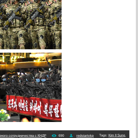
Tags
:
Kim Il Sung
,
рного сотрудничества с КНДР
690
redstartvkp