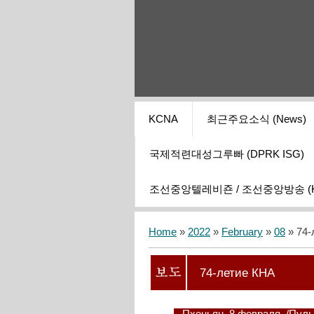
KCNA
최근주요소식 (News)
국제적련대성그루빠 (DPRK ISG)
조선중앙텔레비죤 / 조선중앙방송 (KCT
Home
»
2022
»
February
»
08
» 74-
74-летие КНА