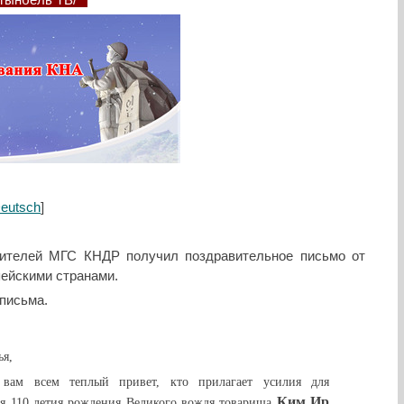
ьгынбёль ТВ/
eutsch
]
дителей МГС КНДР получил поздравительное письмо от
ейскими странами.
письма.
ья,
 вам всем теплый привет, кто прилагает усилия для
Ким Ир
ия 110 летия рождения Великого вождя товарища