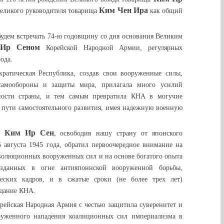
Ким Чен Ира
еликого руководителя товарища
как общий
будем встречать 74-ю годовщину со дня основания Великим
Ир Сеном
Корейской Народной Армии, регулярных
ода.
кратическая Республика, создав свои вооруженные силы,
самообороны и защиты мира, прилагала много усилий
ности страны, и тем самым превратила КНА в могучие
пути самостоятельного развития, имея надежную военную
Ким Ир Сен
ищ
, освободив нашу страну от японского
5 августа 1945 года, обратил первоочередное внимание на
еволюционных вооруженных сил и на основе богатого опыта
созданных в огне антияпоннской вооруженной борьбы,
ческих кадров, и в сжатые сроки (не более трех лет)
здание КНА.
орейская Народная Армия с честью защитила суверенитет и
руженного нападения коалиционных сил империализма в