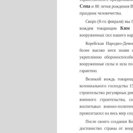
Сена
и 80 летия рождения В
праздник человечества.
Скоро (8-го февраля) мы 
Ким 
вождем товарищем
вооруженных сил нашего нар
Корейская Народно-Демо
более высоко неся знамя 
укреплению обороноспособ
вооруженные силы и шла по 
гарантию.
Великий вождь товар
колониального господства 1
строительство регулярных р
военного строительства, 
воспитывал военно-полити
провозгласил на весь мир со
После своего создания К
достоинство страны от воо