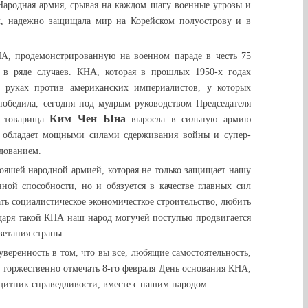
Народная армия, срывая на каждом шагу военные угрозы и
, надежно защищала мир на Корейском полуострову и в
А, продемонстрированную на военном параде в честь 75
в ряде случаев. КНА, которая в прошлых 1950-х годах
 руках против американских империалистов, у которых
обедила, сегодня под мудрым руководством Председателя
Ким Чен Ына
Р товарища
выросла в сильную армию
я обладает мощными силами сдерживания войны и супер-
дованием.
тояшей народной армией, которая не только защищает нашу
ой способности, но и обязуется в качестве главных сил
ь социалистическое экономичесткое строительство, любить
одаря такой КНА наш народ могучей поступью продвигается
етания страны.
еренность в том, что вы все, любящие самостоятельность,
е торжественно отмечать 8-го февраля День основания КНА,
ащитник справедливости, вместе с нашим народом.