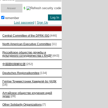
remember
Lost password
|
Sign Up
Central Committee of the DPRK ISG
[446]
North American Executive Committee
[11]
Российское общество дружбы и
культурного сотрудничества с КНДР
[443]
中国团结朝鲜社团
[252]
Deutsches Regionalkomitee
[134]
Гурӯҳи Тоҷикистонии Ҳамдилӣ бо ҶХДК
[16]
Алтайское общество изучения идей
чучхе
[28]
Other Solidarity Organizations
[7]