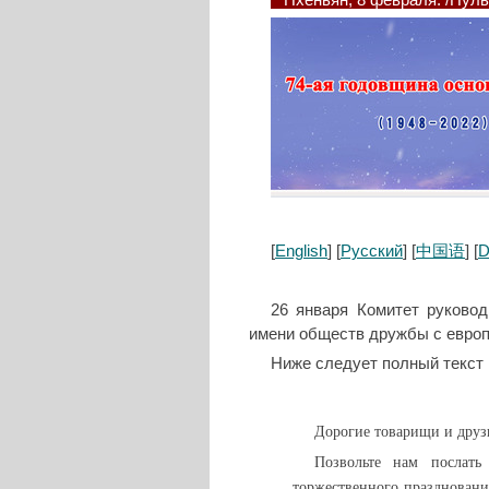
Пхеньян, 8 февраля. /Пул
[
English
] [
Русский
] [
中国语
] [
D
26 января Комитет руково
имени обществ дружбы с европ
Ниже следует полный текст 
Дорогие товарищи и друз
Позвольте нам послать
торжественного празднован