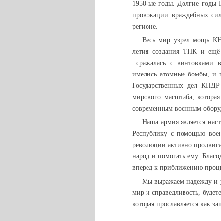
1950-ые годы. Долгие годы 
провокации враждебных сил
регионе.
Весь мир узрел мощь КН
летия создания ТПК и ещё 
сражалась с винтовками в
имелись атомные бомбы, и п
Государственных дел КНД
мирового масштаба, котора
современным военным обору
Наша армия является нас
Республику с помощью военн
революции активно продвигат
народ и помогать ему. Благ
вперед к приближению процв
Мы выражаем надежду и ув
мир и справедливость, будет
которая прославляется как з