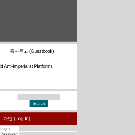
독자투고 (Guestbook)
i-imperialist Platform)
가입 (Log In)
Login:
Password: