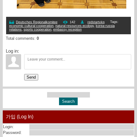
Tags
:
Deutsches Regionalkomitee
142
redstartvkp
economic cultural cooperation
,
natural resources ecology
,
korea-russia
relations
,
sports cooperation
,
embassy reception
Total comments
:
0
Log in:
Send
가입 (Log In)
Login:
Password: