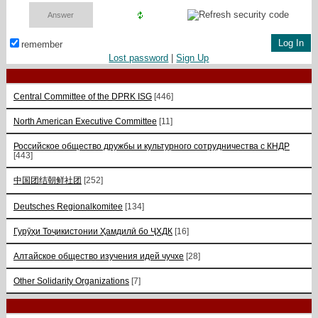
remember
Lost password
|
Sign Up
Central Committee of the DPRK ISG
[446]
North American Executive Committee
[11]
Российское общество дружбы и культурного сотрудничества с КНДР
[443]
中国团结朝鲜社团
[252]
Deutsches Regionalkomitee
[134]
Гурӯҳи Тоҷикистонии Ҳамдилӣ бо ҶХДК
[16]
Алтайское общество изучения идей чучхе
[28]
Other Solidarity Organizations
[7]