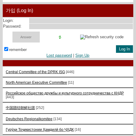
가입 (Log In)
Login:
Password:
remember
Lost password
|
Sign Up
Central Committee of the DPRK ISG
[446]
North American Executive Committee
[11]
Российское общество дружбы и культурного сотрудничества с КНДР
[443]
中国团结朝鲜社团
[252]
Deutsches Regionalkomitee
[134]
Гурӯҳи Тоҷикистонии Ҳамдилӣ бо ҶХДК
[16]