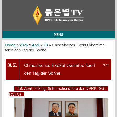
MENU
Home
»
2026
»
April
»
19
» Chinesisches Exekutivkomitee
feiert den Tag der Sonne
Chinesisches Exekutivkomitee feiert
22:32
den Tag der Sonne
19. April, Peking. (Informationsbüro der DVRK ISG –
RSTV)