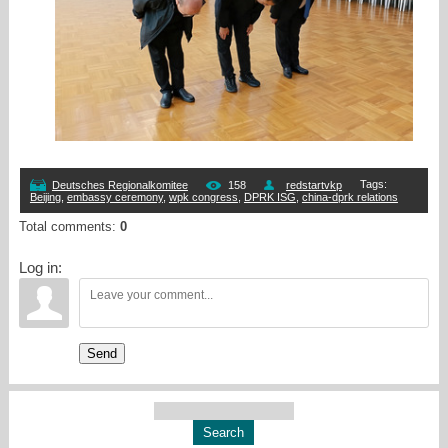
Tags
:
Deutsches Regionalkomitee
158
redstartvkp
Beijing
,
embassy ceremony
,
wpk congress
,
DPRK ISG
,
china-dprk relations
Total comments
:
0
Log in:
Send