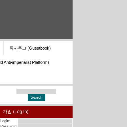
독자투고 (Guestbook)
i-imperialist Platform)
가입 (Log In)
Login:
Password: