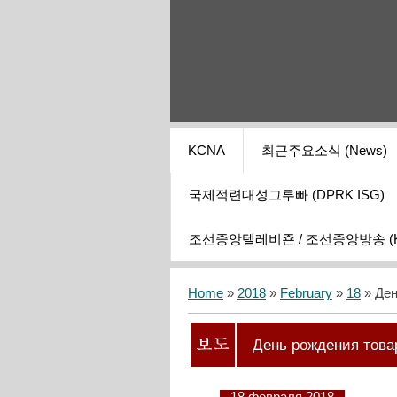
KCNA
최근주요소식 (News)
국제적련대성그루빠 (DPRK ISG)
조선중앙텔레비죤 / 조선중앙방송 (KCT
Home
»
2018
»
February
»
18
» Ден
День рождения тов