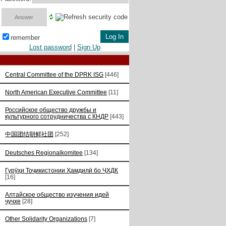
remember
Lost password
|
Sign Up
Central Committee of the DPRK ISG
[446]
North American Executive Committee
[11]
Российское общество дружбы и
культурного сотрудничества с КНДР
[443]
中国团结朝鲜社团
[252]
Deutsches Regionalkomitee
[134]
Гурӯҳи Тоҷикистонии Ҳамдилӣ бо ҶХДК
[16]
Алтайское общество изучения идей
чучхе
[28]
Other Solidarity Organizations
[7]