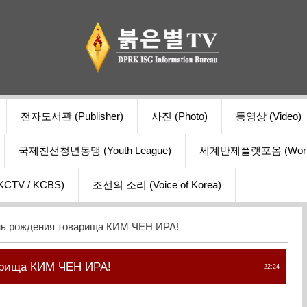
전자도서관 (Publisher)
사진 (Photo)
동영상 (Video)
국제친선청년동맹 (Youth League)
세계반제플랫포옴 (World Ant
V / KCBS)
조선의 소리 (Voice of Korea)
ь рождения товарища КИМ ЧЕН ИРА!
арища КИМ ЧЕН ИРА!
22:24