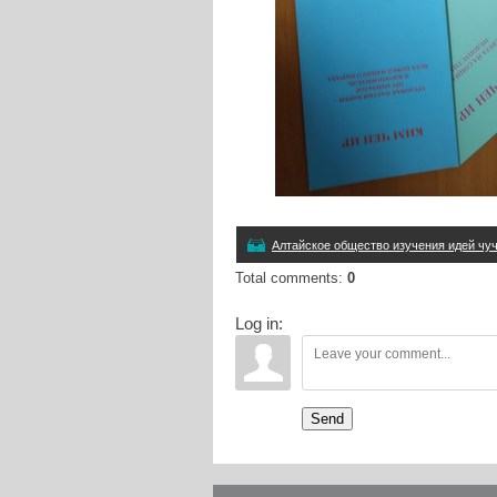
Алтайское общество изучения идей чу
Total comments
:
0
Log in:
Send