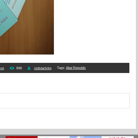
Tags
:
Altai Republic
чхе
898
redstartvkp