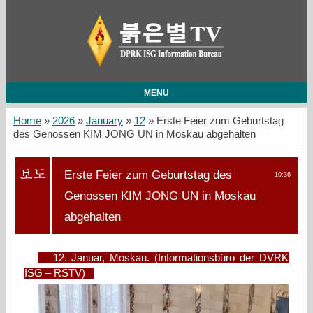
MENU
Home
»
2026
»
January
»
12
» Erste Feier zum Geburtstag
des Genossen KIM JONG UN in Moskau abgehalten
Erste Feier zum Geburtstag des
10:36
Genossen KIM JONG UN in Moskau
abgehalten
12. Januar, Moskau. (Informationsbüro der DVRK
ISG – RSTV)