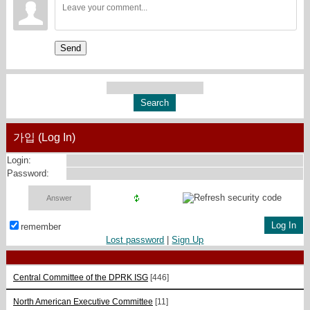
Send
가입 (Log In)
Login:
Password:
remember
Lost password
|
Sign Up
Central Committee of the DPRK ISG
[446]
North American Executive Committee
[11]