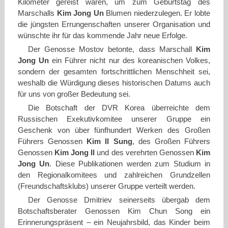
Kilometer gereist waren, um zum Geburtstag des
Marschalls
Kim Jong Un
Blumen niederzulegen. Er lobte
die jüngsten Errungenschaften unserer Organisation und
wünschte ihr für das kommende Jahr neue Erfolge.
Der Genosse Mostov betonte, dass Marschall
Kim
Jong Un
ein Führer nicht nur des koreanischen Volkes,
sondern der gesamten fortschrittlichen Menschheit sei,
weshalb die Würdigung dieses historischen Datums auch
für uns von großer Bedeutung sei.
Die Botschaft der DVR Korea überreichte dem
Russischen Exekutivkomitee unserer Gruppe ein
Geschenk von über fünfhundert Werken des Großen
Führers Genossen
Kim Il Sung
, des Großen Führers
Genossen
Kim Jong Il
und des verehrten Genossen
Kim
Jong Un
. Diese Publikationen werden zum Studium in
den Regionalkomitees und zahlreichen Grundzellen
(Freundschaftsklubs) unserer Gruppe verteilt werden.
Der Genosse Dmitriev seinerseits übergab dem
Botschaftsberater Genossen Kim Chun Song ein
Erinnerungspräsent – ein Neujahrsbild, das Kinder beim