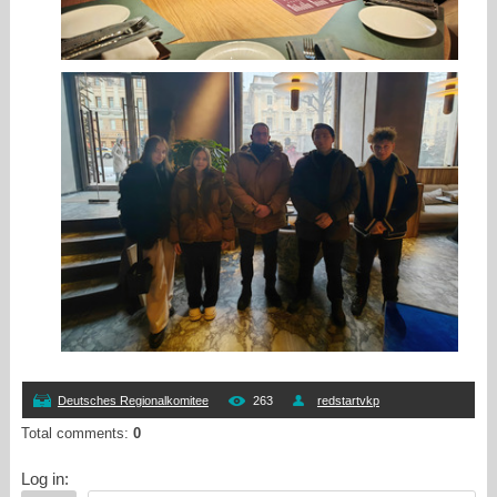
Deutsches Regionalkomitee
263
redstartvkp
Total comments
:
0
Log in: