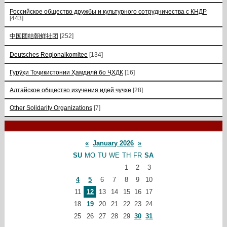
Российское общество дружбы и культурного сотрудничества с КНДР
[443]
中国团结朝鲜社团
[252]
Deutsches Regionalkomitee
[134]
Гурӯҳи Тоҷикистонии Ҳамдилӣ бо ҶХДК
[16]
Алтайское общество изучения идей чучхе
[28]
Other Solidarity Organizations
[7]
«
January 2026
»
SU
MO
TU
WE
TH
FR
SA
1
2
3
4
5
6
7
8
9
10
11
12
13
14
15
16
17
18
19
20
21
22
23
24
25
26
27
28
29
30
31