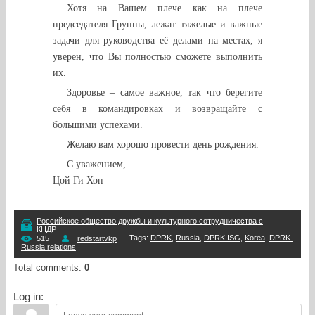
Хотя на Вашем плече как на плече
председателя Группы, лежат тяжелые и важные
задачи для руководства её делами на местах, я
уверен, что Вы полностью сможете выполнить
их.
Здоровье – самое важное, так что берегите
себя в командировках и возвращайте с
большими успехами.
Желаю вам хорошо провести день рождения.
С уважением,
Цой Ги Хон
Российское общество дружбы и культурного сотрудничества с
КНДР
Tags
:
DPRK
,
Russia
,
DPRK ISG
,
Korea
,
DPRK-
515
redstartvkp
Russia relations
Total comments
:
0
Log in: