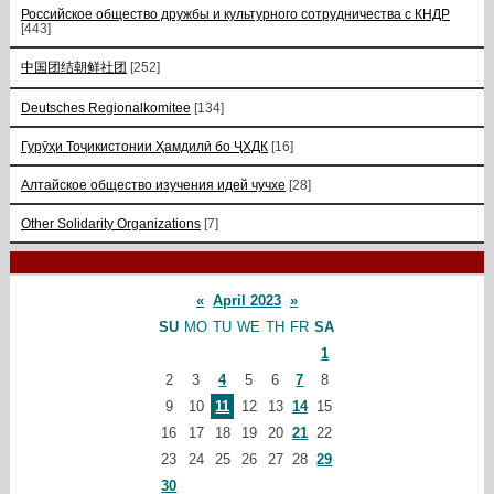
Российское общество дружбы и культурного сотрудничества с КНДР
[443]
中国团结朝鲜社团
[252]
Deutsches Regionalkomitee
[134]
Гурӯҳи Тоҷикистонии Ҳамдилӣ бо ҶХДК
[16]
Алтайское общество изучения идей чучхе
[28]
Other Solidarity Organizations
[7]
«
April 2023
»
SU
MO
TU
WE
TH
FR
SA
1
2
3
4
5
6
7
8
9
10
11
12
13
14
15
16
17
18
19
20
21
22
23
24
25
26
27
28
29
30