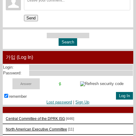
Send
가입 (Log In)
Login:
Password:
remember
Lost password
|
Sign Up
Central Committee of the DPRK ISG
[446]
North American Executive Committee
[11]