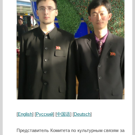
[
English
] [
Русский
] [
中国语
] [
Deutsch
]
Представитель Комитета по культурным связям за