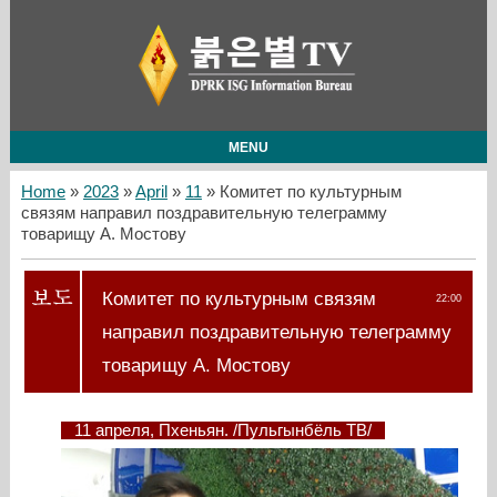
MENU
Home
»
2023
»
April
»
11
» Комитет по культурным
связям направил поздравительную телеграмму
товарищу А. Мостову
Комитет по культурным связям
22:00
направил поздравительную телеграмму
товарищу А. Мостову
11 апреля, Пхеньян. /Пульгынбёль ТВ/