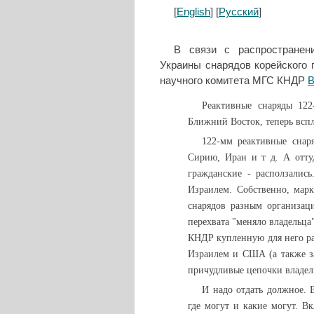
[
English
] [
Русский
]
В связи с распространен
Украины снарядов корейского 
научного комитета МГС КНДР
В
Реактивные снаряды 12
Ближний Восток, теперь вспл
122-мм реактивные снар
Сирию, Иран и т д. А отту
гражданские - расползалис
Израилем. Собственно, марк
снарядов разным организац
перехвата "меняло владельц
КНДР купленную для него раз
Израилем и США (а также за
причудливые цепочки владел
И надо отдать должное.
где могут и какие могут. В