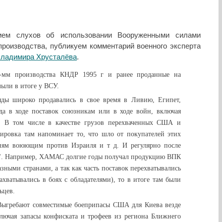
ием слухов об использовании Вооруженными силами
производства, публикуем комментарий военного эксперта
ладимира Хрусталёва
.
2-мм производства КНДР 1995 г и ранее проданные на
ыли в итоге у ВСУ.
яды широко продавались в свое время в Ливию, Египет,
да в ходе поставок союзникам или в ходе войн, включая
ь. В том числе в качестве грузов перехваченных США и
ировка там напоминает то, что шло от покупателей этих
иям воюющим против Израиля и т д. И регулярно после
а". Например, ХАМАС долгие годы получал продукцию ВПК
ными странами, а так как часть поставок перехватывались
хватывались в боях с обладателями), то в итоге там были
ьцев.
 Выгребают совместимые боеприпасы США для Киева везде
ключая запасы конфиската и трофеев из региона Ближнего