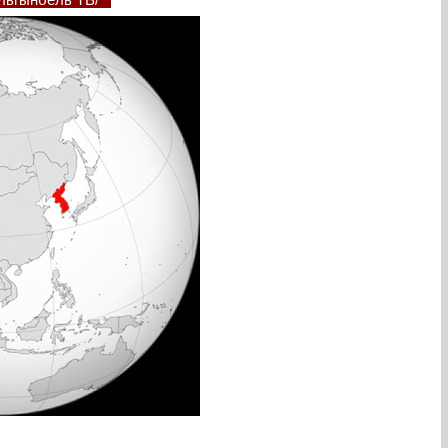
ульгынбёль ТВ/