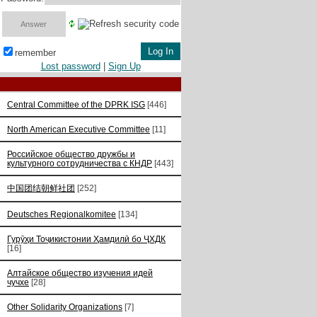
remember
Lost password
|
Sign Up
Central Committee of the DPRK ISG
[446]
North American Executive Committee
[11]
Российское общество дружбы и
культурного сотрудничества с КНДР
[443]
中国团结朝鲜社团
[252]
Deutsches Regionalkomitee
[134]
Гурӯҳи Тоҷикистонии Ҳамдилӣ бо ҶХДК
[16]
Алтайское общество изучения идей
чучхе
[28]
Other Solidarity Organizations
[7]