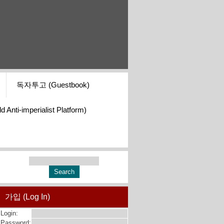
독자투고 (Guestbook)
i-imperialist Platform)
가입 (Log In)
Login:
Password: