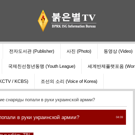
전자도서관 (Publisher)
사진 (Photo)
동영상 (Video)
국제친선청년동맹 (Youth League)
세계반제플랫포옴 (World Ant
V / KCBS)
조선의 소리 (Voice of Korea)
ие снаряды попали в руки украинской армии?
попали в руки украинской армии?
04:09