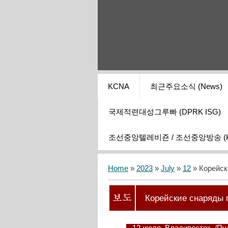
KCNA
최근주요소식 (News)
국제적련대성그루빠 (DPRK ISG)
조선중앙텔레비죤 / 조선중앙방송 (KCT
Home
»
2023
»
July
»
12
» Корейск
Корейские снаряды 