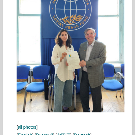
[
all photos
]