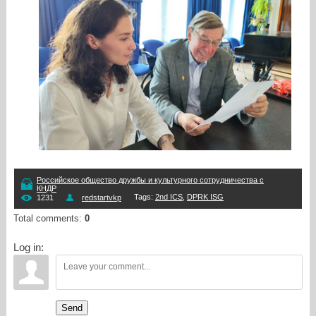
Российское общество дружбы и культурного сотрудничества с
КНДР
Tags
:
2nd ICS
,
DPRK ISG
1231
redstartvkp
Total comments
:
0
Log in:
Send