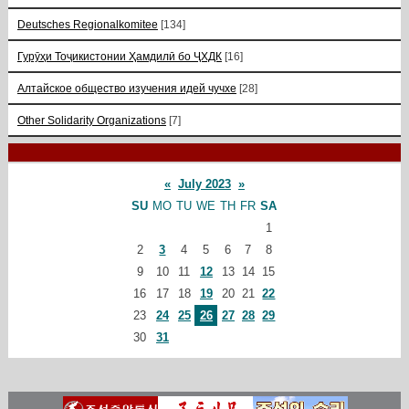
Deutsches Regionalkomitee
[134]
Гурӯҳи Тоҷикистонии Ҳамдилӣ бо ҶХДК
[16]
Алтайское общество изучения идей чучхе
[28]
Other Solidarity Organizations
[7]
«
July 2023
»
SU
MO
TU
WE
TH
FR
SA
1
2
3
4
5
6
7
8
9
10
11
12
13
14
15
16
17
18
19
20
21
22
23
24
25
26
27
28
29
30
31