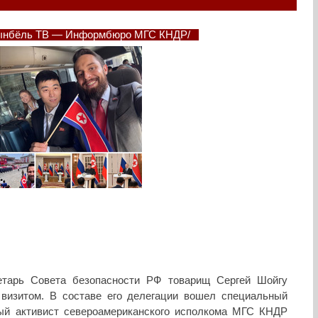
ьгынбёль ТВ — Информбюро МГС КНДР/
етарь Совета безопасности РФ товарищ Сергей Шойгу
визитом. В составе его делегации вошел специальный
ый активист североамериканского исполкома МГС КНДР