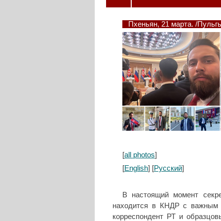
Пхеньян, 21 марта. /Пул
[
all photos
]
[
English
] [
Русский
]
В настоящий момент секр
находится в КНДР с важным 
корреспондент РТ и образцов