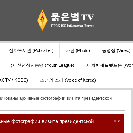
전자도서관 (Publisher)
사진 (Photo)
동영상 (Video)
국제친선청년동맹 (Youth League)
세계반제플랫포옴 (World Ant
V / KCBS)
조선의 소리 (Voice of Korea)
икованы архивные фотографии визита президентской
ные фотографии визита президентской
09:25