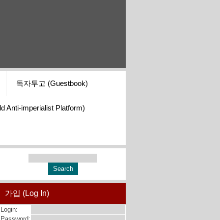
독자투고 (Guestbook)
i-imperialist Platform)
가입 (Log In)
Login:
Password: