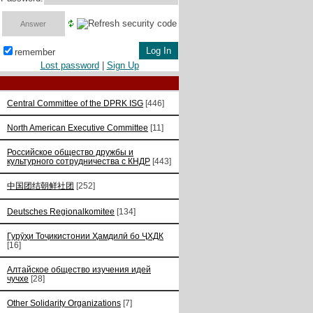
remember
Lost password
|
Sign Up
Central Committee of the DPRK ISG
[446]
North American Executive Committee
[11]
Российское общество дружбы и
культурного сотрудничества с КНДР
[443]
中国团结朝鲜社团
[252]
Deutsches Regionalkomitee
[134]
Гурӯҳи Тоҷикистонии Ҳамдилӣ бо ҶХДК
[16]
Алтайское общество изучения идей
чучхе
[28]
Other Solidarity Organizations
[7]