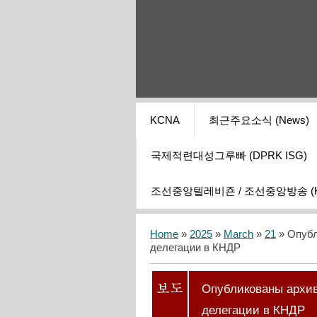
KCNA
최근주요소식 (News)
국제적련대성그루빠 (DPRK ISG)
조선중앙텔레비죤 / 조선중앙방송 (KCT
Home
»
2025
»
March
»
21
» Опубл
делегации в КНДР
Опубликованы архив
делегации в КНДР