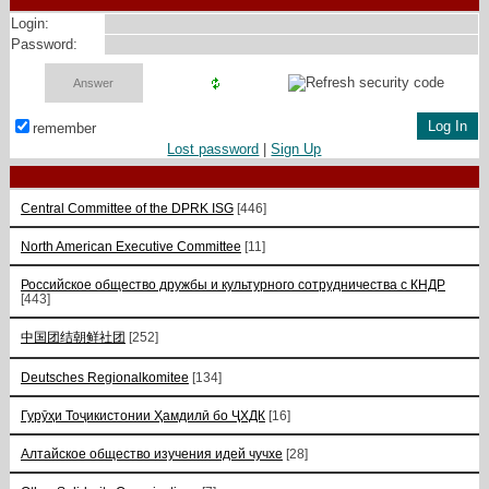
Login:
Password:
remember
Lost password
|
Sign Up
Central Committee of the DPRK ISG
[446]
North American Executive Committee
[11]
Российское общество дружбы и культурного сотрудничества с КНДР
[443]
中国团结朝鲜社团
[252]
Deutsches Regionalkomitee
[134]
Гурӯҳи Тоҷикистонии Ҳамдилӣ бо ҶХДК
[16]
Алтайское общество изучения идей чучхе
[28]