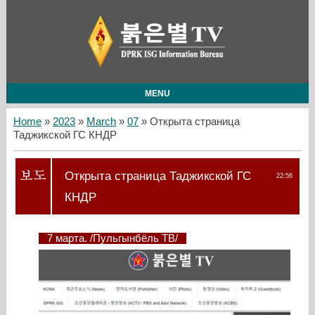
MENU
Home
»
2023
»
March
»
07
» Открыта страница
Таджикской ГС КНДР
Открыта страница Таджикской ГС
22:56
КНДР
7 марта. /Пульгынбёль ТВ/