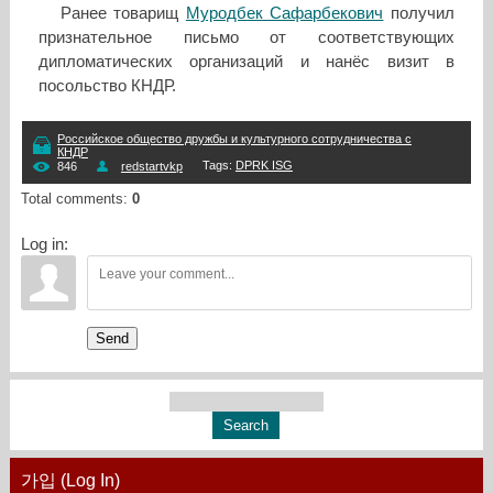
Ранее товарищ
Муродбек Сафарбекович
получил
признательное письмо от соответствующих
дипломатических организаций и нанёс визит в
посольство КНДР.
Российское общество дружбы и культурного сотрудничества с
КНДР
Tags
:
DPRK ISG
846
redstartvkp
Total comments
:
0
Log in:
Send
가입 (Log In)