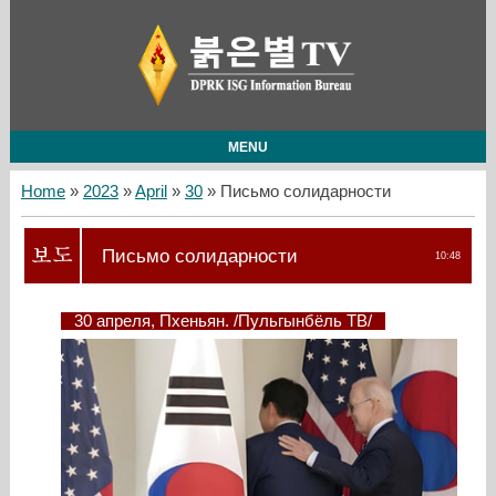
MENU
Home
»
2023
»
April
»
30
» Письмо солидарности
Письмо солидарности
10:48
30 апреля, Пхеньян. /Пульгынбёль ТВ/