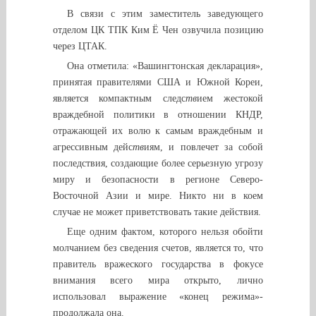
В связи с этим заместитель заведующего
отделом ЦК ТПК Ким Ё Чен озвучила позицию
через ЦТАК.
Она отметила: «Вашингтонская декларация»,
принятая правителями США и Южной Кореи,
является компактным следс
тв
ием жестокой
враждебной политики в отношении КНДР,
отражающей их волю к самым враждебным и
агрессивным дейс
тв
иям, и повлечет за собой
последствия, создающие более серьезную угрозу
миру и безопасности в регионе Северо-
Восточной Азии и мире. Никто ни в коем
случае не может приветствовать такие действия.
Еще одним фактом, которого нельзя обойти
молчанием без сведения счетов, является то, что
правитель вражеского государства в фокусе
внимания всего мира открыто, лично
использовал выражение «конец режима»-
продолжала она.