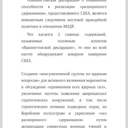
«Вашингтонская декларация» о повышении
способности к реализации «расширенного
сдерживания», предоставляемого США, является
компактным следс
тв
ием жестокой враждебной
политики в отношении КНДР.
Что касается 2 главных содержаний,
называемых основным аспектом
«Вашингтонской декларации», то они во всей
наготе обнаруживают коварное намерение
США.
Создание «консультативной группы по ядерным
вопросам» для активного включения марионеток
в обсуждение «применения всех ядерных сил»,
увеличение частоты появления американских
стратегических вооружений, в том числе
стратегических атомных подводных лодок, на
Корейском полуострове и укрепление «сил
расширенного сдерживания» путем
активизации совместных военных учений и