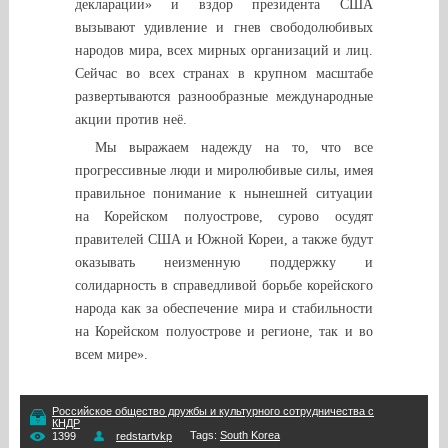
декларации» и вздор президента США
вызывают удивление и гнев свободолюбивых
народов мира, всех мирных организаций и лиц.
Сейчас во всех странах в крупном масштабе
развертываются разнообразные международные
акции против неё.
Мы выражаем надежду на то, что все
прогрессивные люди и миролюбивые силы, имея
правильное понимание к нынешней ситуации
на Корейском полуострове, сурово осудят
правителей США и Южной Кореи, а также будут
оказывать неизменную поддержку и
солидарность в справедливой борьбе корейского
народа как за обеспечение мира и стабильности
на Корейском полуострове и регионе, так и во
всем мире».
Российское общество дружбы и культурного сотрудничества с
КНДР
Tags
:
South Korea
1399
redstartvkp