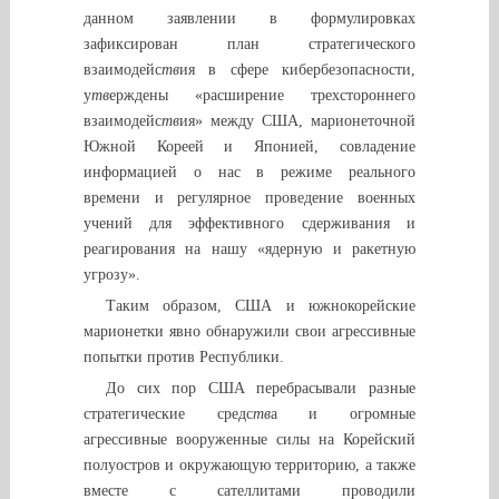
данном заявлении в формулировках
зафиксирован план стратегического
взаимодейс
тв
ия в сфере кибербезопасности,
у
тв
ерждены «расширение трехстороннего
взаимодейс
тв
ия» между США, марионеточной
Южной Кореей и Японией, совладение
информацией о нас в режиме реального
времени и регулярное проведение военных
учений для эффективного сдерживания и
реагирования на нашу «ядерную и ракетную
угрозу».
Таким образом, США и южнокорейские
марионетки явно обнаружили свои агрессивные
попытки против Республики.
До сих пор США перебрасывали разные
стратегические средс
тв
а и огромные
агрессивные вооруженные силы на Корейский
полуостров и окружающую территорию, а также
вместе с сателлитами проводили