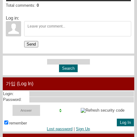
Total comments
:
0
Log in:
Send
가입 (Log In)
Login:
Password:
remember
Lost password
|
Sign Up