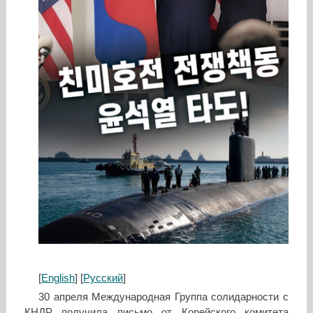
[
English
] [
Русский
]
30 апреля Международная Группа солидарности с
КНДР получила письмо от Корейского комитета