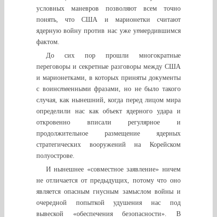
условных маневров позволяют всем точно
понять, что США и марионетки считают
ядерную войну против нас уже у
тв
ердившимся
фактом.
До сих пор прошли многократные
переговоры и секретные разговоры между США
и марионетками, в которых приняты документы
с воинс
тв
енными фразами, но не было такого
случая, как нынешний, когда перед лицом мира
определили нас как объект ядерного удара и
откровенно вписали регулярное и
продолжительное размещение ядерных
стратегических вооружений на Корейском
полуострове.
И нынешнее «совместное заявление» ничем
не отличается от предыдущих, потому что оно
является опасным гнусным замыслом войны и
очередной попыткой удушения нас под
вывеской «обеспечения безопасности». В