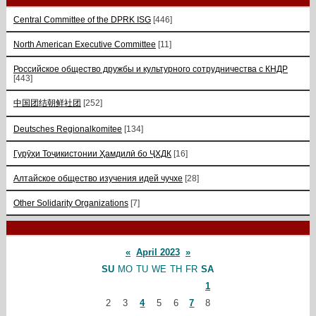
Central Committee of the DPRK ISG
[446]
North American Executive Committee
[11]
Российское общество дружбы и культурного сотрудничества с КНДР
[443]
中国团结朝鲜社团
[252]
Deutsches Regionalkomitee
[134]
Гурӯҳи Тоҷикистонии Ҳамдилӣ бо ҶХДК
[16]
Алтайское общество изучения идей чучхе
[28]
Other Solidarity Organizations
[7]
«
April 2023
»
SU
MO
TU
WE
TH
FR
SA
1
2
3
4
5
6
7
8