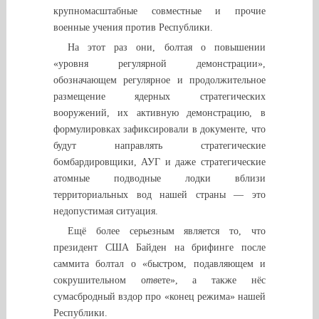
крупномасштабные совместные и прочие
военные учения против Республики.
На этот раз они, болтая о повышении
«уровня регулярной демонстрации»,
обозначающем регулярное и продолжительное
размещение ядерных стратегических
вооружений, их активную демонстрацию, в
формулировках зафиксировали в документе, что
будут направлять стратегические
бомбардировщики, АУГ и даже стратегические
атомные подводные лодки вблизи
территориальных вод нашей страны — это
недопустимая ситуация.
Ещё более серьезным является то, что
президент США Байден на брифинге после
саммита болтал о «быстром, подавляющем и
сокрушительном о
тв
ете», а также нёс
сумасбродный вздор про «конец режима» нашей
Республики.