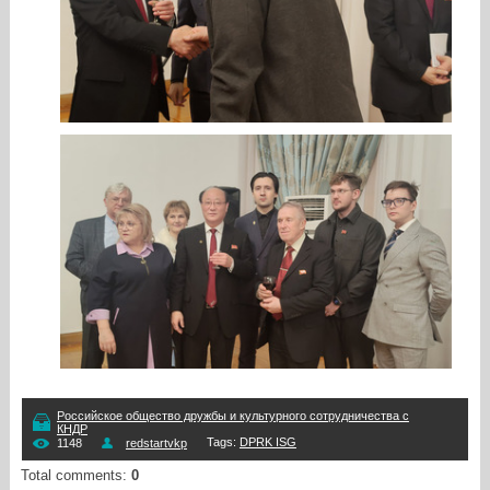
Российское общество дружбы и культурного сотрудничества с
КНДР
Tags
:
DPRK ISG
1148
redstartvkp
Total comments
:
0