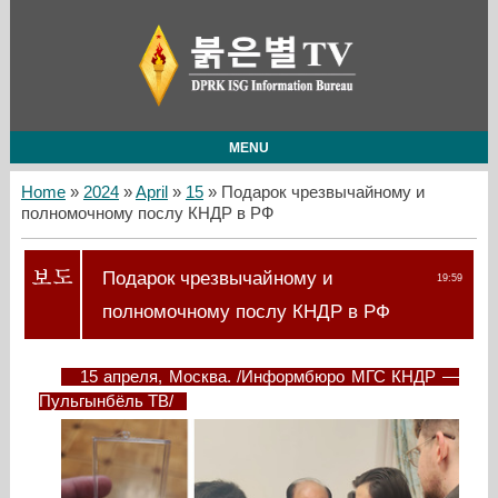
MENU
Home
»
2024
»
April
»
15
» Подарок чрезвычайному и
полномочному послу КНДР в РФ
Подарок чрезвычайному и
19:59
полномочному послу КНДР в РФ
15 апреля, Москва. /Информбюро МГС КНДР —
Пульгынбёль ТВ/