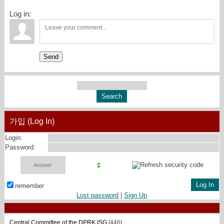
Log in:
Send
가입 (Log In)
Login:
Password:
remember
Lost password
|
Sign Up
Central Committee of the DPRK ISG
[446]