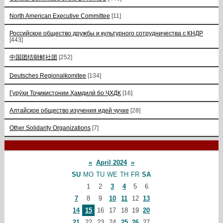
North American Executive Committee
[11]
Российское общество дружбы и культурного сотрудничества с КНДР
[443]
中国团结朝鲜社团
[252]
Deutsches Regionalkomitee
[134]
Гурӯҳи Тоҷикистонии Ҳамдилӣ бо ҶХДК
[16]
Алтайское общество изучения идей чучхе
[28]
Other Solidarity Organizations
[7]
«
April 2024
»
SU
MO
TU
WE
TH
FR
SA
1
2
3
4
5
6
7
8
9
10
11
12
13
14
15
16
17
18
19
20
21
22
23
24
25
26
27