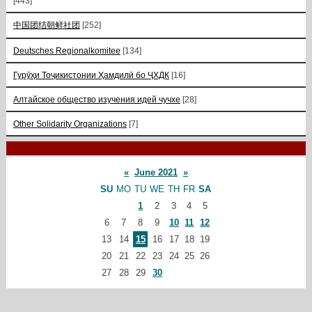
[443]
中国团结朝鲜社团
[252]
Deutsches Regionalkomitee
[134]
Гурӯҳи Тоҷикистонии Ҳамдилӣ бо ҶХДК
[16]
Алтайское общество изучения идей чучхе
[28]
Other Solidarity Organizations
[7]
«
June 2021
»
SU
MO
TU
WE
TH
FR
SA
1
2
3
4
5
6
7
8
9
10
11
12
13
14
15
16
17
18
19
20
21
22
23
24
25
26
27
28
29
30