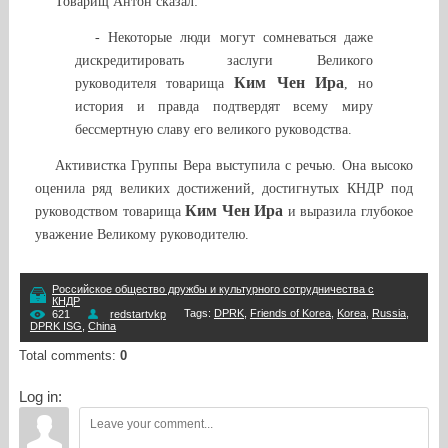
Товарищ Антон сказал:
- Некоторые люди могут сомневаться даже
дискредитировать заслуги Великого
Ким Чен Ира
руководителя товарища
, но
история и правда подтвердят всему миру
бессмертную славу его великого руководства
.
Активистка Группы Вера выступила с речью. Она высоко
оценила ряд великих достижений, достигнутых КНДР под
Ким Чен Ира
руководством товарища
и выразила глубокое
уважение Великому руководителю.
Российское общество дружбы и культурного сотрудничества с
КНДР
Tags
:
DPRK
,
Friends of Korea
,
Korea
,
Russia
,
621
redstartvkp
DPRK ISG
,
China
Total comments
:
0
Log in: