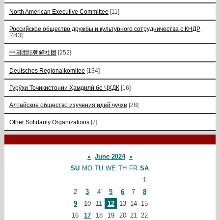
North American Executive Committee
[11]
Российское общество дружбы и культурного сотрудничества с КНДР
[443]
中国团结朝鲜社团
[252]
Deutsches Regionalkomitee
[134]
Гурӯҳи Тоҷикистонии Ҳамдилӣ бо ҶХДК
[16]
Алтайское общество изучения идей чучхе
[28]
Other Solidarity Organizations
[7]
«
June 2024
»
SU
MO
TU
WE
TH
FR
SA
1
2
3
4
5
6
7
8
9
10
11
12
13
14
15
16
17
18
19
20
21
22