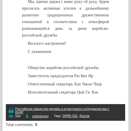
Мы, крепко держа с вами руку об руку, будем
прилагать активные усилия к дальнейшему
развитию традиционных дружественных
отношений в соответствии с атмосферой
развивающейся день за днем корейско-
российской дружбы.
Веселого настроения!
С уважением.
Общество корейско-российской дружбы
Заместитель председателя Рю Кен Ир
Ответственный секретарь Хан Чжон Чхор
Исполнительный секретарь Цой Ги Хон
Российское общество дружбы и культурного сотрудничества с
КНДР
Tags
:
DPRK ISG
,
Russia
568
redstartvkp
Total comments
:
0