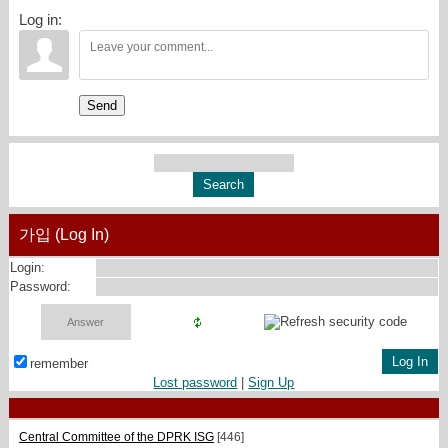
Log in:
Send
가입 (Log In)
Login:
Password:
remember
Lost password
|
Sign Up
Central Committee of the DPRK ISG
[446]