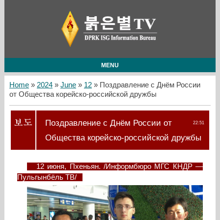
MENU
Home
»
2024
»
June
»
12
» Поздравление с Днём России
от Общества корейско-российской дружбы
Поздравление с Днём России от
22:51
Общества корейско-российской дружбы
12 июня, Пхеньян. /Информбюро МГС КНДР —
Пульгынбёль ТВ/