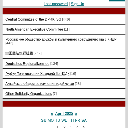
Lost password
|
Sign Up
Central Committee of the DPRK ISG
[446]
North American Executive Committee
[11]
Российское общество дружбы и культурного сотрудничества с КНДР
[443]
中国团结朝鲜社团
[252]
Deutsches Regionalkomitee
[134]
Гурӯҳи Тоҷикистонии Ҳамдилӣ бо ҶХДК
[16]
Алтайское общество изучения идей чучхе
[28]
Other Solidarity Organizations
[7]
«
April 2025
»
SU
MO
TU
WE
TH
FR
SA
1
2
3
4
5