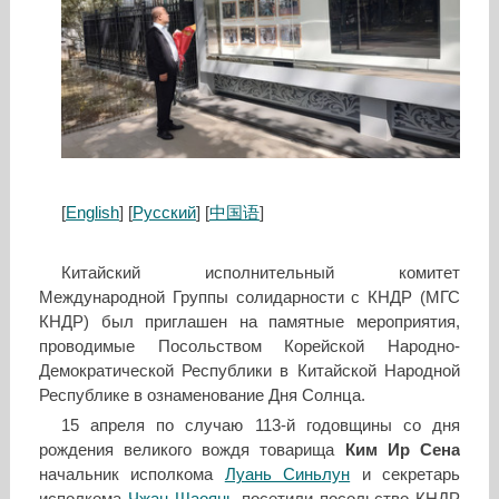
[
English
] [
Русский
] [
中国语
]
Китайский исполнительный комитет
Международной Группы солидарности с КНДР (МГС
КНДР) был приглашен на памятные мероприятия,
проводимые Посольством Корейской Народно-
Демократической Республики в Китайской Народной
Республике в ознаменование Дня Солнца.
15 апреля по случаю 113-й годовщины со дня
рождения великого вождя товарища
Ким Ир Сена
начальник исполкома
Луань Синьлун
и секретарь
исполкома
Чжан Шаоянь
посетили посольство КНДР