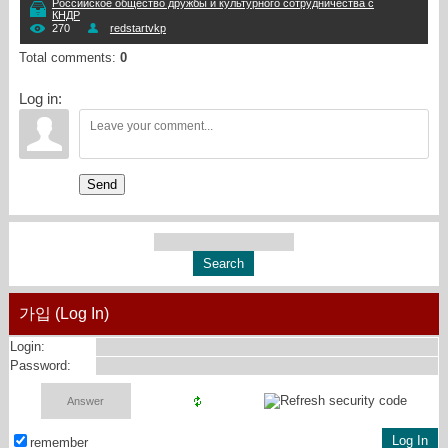
Российское общество дружбы и культурного сотрудничества с
КНДР
270
redstartvkp
Total comments
:
0
Log in:
Send
가입 (Log In)
Login:
Password:
remember