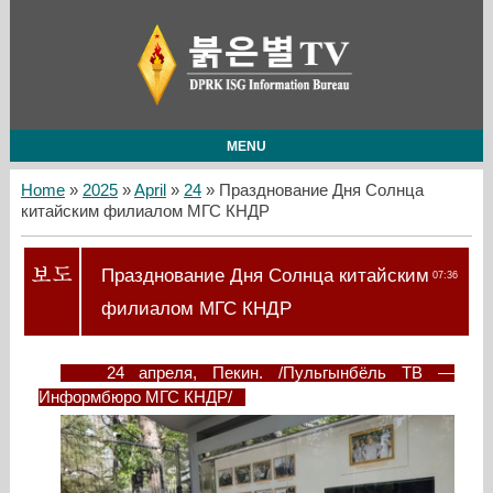
MENU
Home
»
2025
»
April
»
24
» Празднование Дня Солнца
китайским филиалом МГС КНДР
Празднование Дня Солнца китайским
07:36
филиалом МГС КНДР
24 апреля, Пекин. /Пульгынбёль ТВ —
Информбюро МГС КНДР/