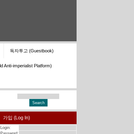
독자투고 (Guestbook)
i-imperialist Platform)
가입 (Log In)
Login:
Password: