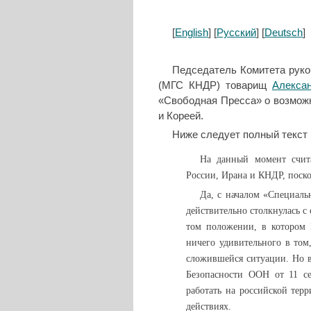
[
English
] [
Русский
] [
Deutsch
]
Педседатель Комитета рук
(МГС КНДР) товарищ
Алекса
«Свободная Пресса» о возможн
и Кореей.
Ниже следует полный текст
На данный момент счит
России, Ирана и КНДР, поско
Да, с началом «Специаль
действительно столкнулась с
том положении, в котором 
ничего удивительного в том
сложившейся ситуации. Но в
Безопасности ООН от 11 се
работать на российской терр
действиях.