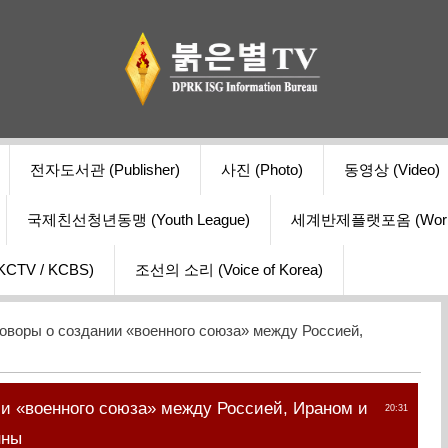
전자도서관 (Publisher)
사진 (Photo)
동영상 (Video)
국제친선청년동맹 (Youth League)
세계반제플랫포옴 (World Ant
V / KCBS)
조선의 소리 (Voice of Korea)
оворы о создании «военного союза» между Россией,
ии «военного союза» между Россией, Ираном и
20:31
нны