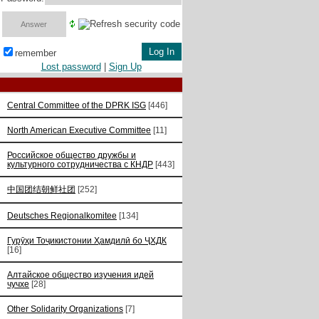
remember
Lost password
|
Sign Up
Central Committee of the DPRK ISG
[446]
North American Executive Committee
[11]
Российское общество дружбы и
культурного сотрудничества с КНДР
[443]
中国团结朝鲜社团
[252]
Deutsches Regionalkomitee
[134]
Гурӯҳи Тоҷикистонии Ҳамдилӣ бо ҶХДК
[16]
Алтайское общество изучения идей
чучхе
[28]
Other Solidarity Organizations
[7]