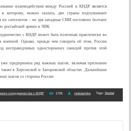
живание взаимодействия между Россией и КНДР является
 к которому, можно сказать, две страны подталкивают
 их сателлитов – не зря западные СМИ постоянно болтают
я» российской армии и ЧВК.
трудничество с КНДР может быть полезным практически во
 в военной. Однако, прежде чем говорить об этом, России
од несправедливых односторонних санкций против этой
уже предприняла ряд важных шагов, включая признание
 также в Херсонской и Запорожской областях. Дальнейшие
тных шагов со стороны России.
Tags
:
Spetial
рного сотрудничества с КНДР
1706
redstartvkp