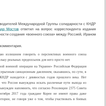
оводителей Международной Группы солидарности с КНДР
ндр Мостов
ответил на вопрос корреспондента издания
ости создания «военного союза» между Россией, Ираном
 комментария.
аю излишним говорить о перспективах военного союза
льку реальных предпосылок для него просто нет.
ной военной операции на Украине» Российская Федерация
 серьезным санкционным давлением, оказавшись, по сути, в
КНДР находится с девяностых годов прошлого века. Нет
, что Россия вынуждена искать различные пути выхода из
ынужден напомнить, что согласно Резолюции 2375 Совета
нтября 2017 года граждане Кореи не имеют права даже
итории, не говоря уже о том, чтобы участвовать в боевых