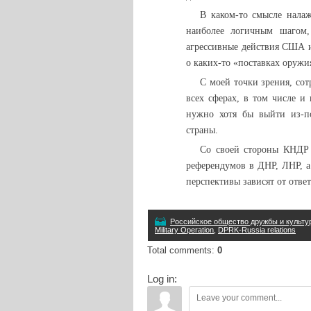
В каком-то смысле нала
наиболее логичным шагом,
агрессивные действия США и
о каких-то «поставках оружи
С моей точки зрения, со
всех сферах, в том числе и
нужно хотя бы выйти из-п
страны.
Со своей стороны КНДР 
референдумов в ДНР, ЛНР, а
перспективы зависят от отве
Российское общество дружбы и культу
Military Operation
,
DPRK-Russia relations
Total comments
:
0
Log in: