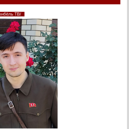
гынбёль ТВ/