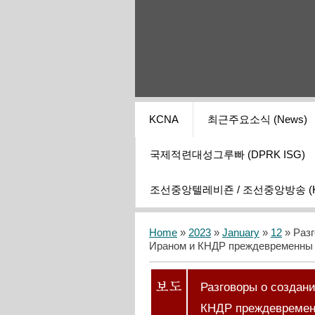
KCNA
최근주요소식 (News)
국제적련대성그루빠 (DPRK ISG)
조선중앙텔레비죤 / 조선중앙방송 (KCT
Home
»
2023
»
January
»
12
» Разг
Ираном и КНДР преждевременны
Разговоры о создан
КНДР преждевреме