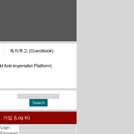
독자투고 (Guestbook)
i-imperialist Platform)
가입 (Log In)
Login:
Password: