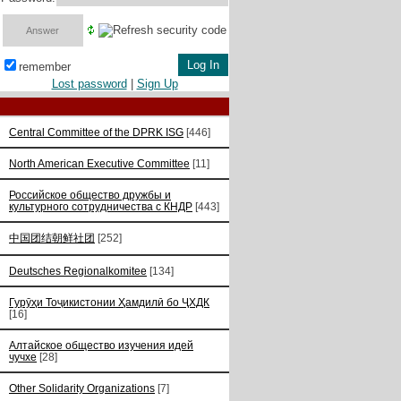
remember
Lost password
|
Sign Up
Central Committee of the DPRK ISG
[446]
North American Executive Committee
[11]
Российское общество дружбы и
культурного сотрудничества с КНДР
[443]
中国团结朝鲜社团
[252]
Deutsches Regionalkomitee
[134]
Гурӯҳи Тоҷикистонии Ҳамдилӣ бо ҶХДК
[16]
Алтайское общество изучения идей
чучхе
[28]
Other Solidarity Organizations
[7]