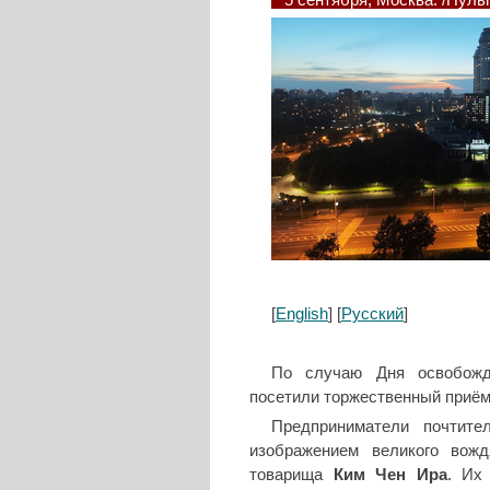
5 сентября, Москва. /Пул
[
English
] [
Русский
]
По случаю Дня освобожде
посетили торжественный приём
Предприниматели почтите
изображением великого во
товарища
Ким Чен Ира
. Их