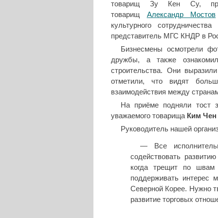
товарищ Зу Кен Су, пре
товарищ
Александр Мостов
культурного сотрудничеств
представитель МГС КНДР в Рос
Бизнесмены осмотрели фот
дружбы, а также ознакомил
строительства. Они выразил
отметили, что видят больши
взаимодействия между странам
На приёме подняли тост 
уважаемого товарища
Ким Чен
Руководитель нашей организ
— Все исполнитель
содействовать развитию
когда трещит по швам
поддерживать интерес ма
Северной Корее. Нужно т
развитие торговых отнош