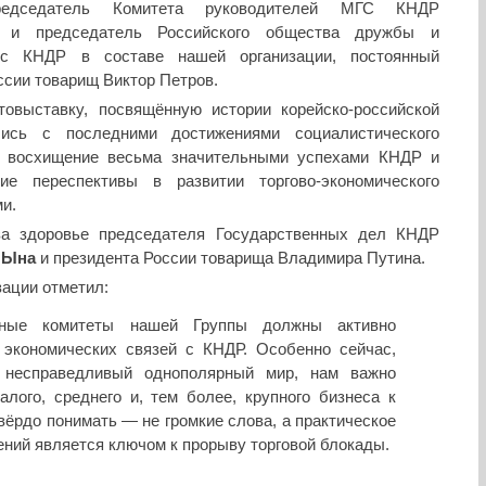
дседатель Комитета руководителей МГС КНДР
и председатель Российского общества дружбы и
а с КНДР в составе нашей организации, постоянный
сии товарищ Виктор Петров.
овыставку, посвящённую истории корейско-российской
ись с последними достижениями социалистического
и восхищение весьма значительными успехами КНДР и
е переспективы в развитии торгово-экономического
и.
за здоровье председателя Государственных дел КНДР
 Ына
и президента России товарища Владимира Путина.
ации отметил:
ные комитеты нашей Группы должны активно
 экономических связей с КНДР. Особенно сейчас,
 несправедливый однополярный мир, нам важно
лого, среднего и, тем более, крупного бизнеса к
вёрдо понимать — не громкие слова, а практическое
ений является ключом к прорыву торговой блокады.