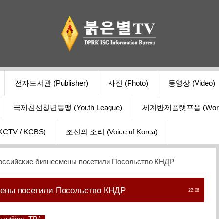
전자도서관 (Publisher)
사진 (Photo)
동영상 (Video)
국제친선청년동맹 (Youth League)
세계반제플랫포옴 (World Ant
V / KCBS)
조선의 소리 (Voice of Korea)
оссийские бизнесмены посетили Посольство КНДР
мены посетили Посольство КНДР
22:06