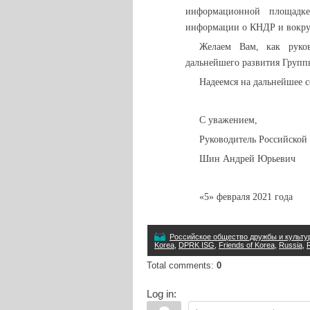
информационной площадке
информации о КНДР и вокруг
Желаем Вам, как руко
дальнейшего развития Групп
Надеемся на дальнейшее с
С уважением,
Руководитель
Российской
Шин Андрей Юрьевич
«5» февраля 2021 года
Российское общество дружбы и культу
Korea
,
DPRK ISG
,
Friends of Korea
,
Russia
,
Total comments
:
0
Log in: