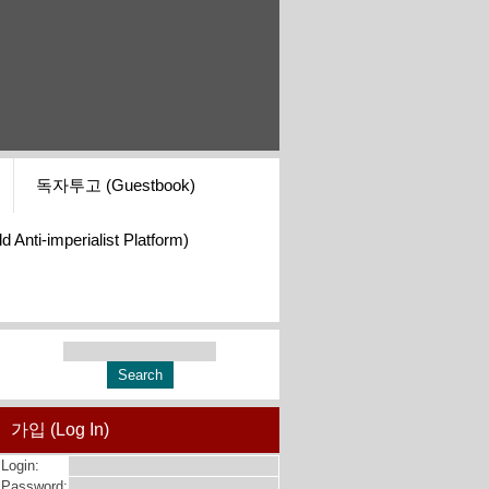
독자투고 (Guestbook)
i-imperialist Platform)
가입 (Log In)
Login:
Password: