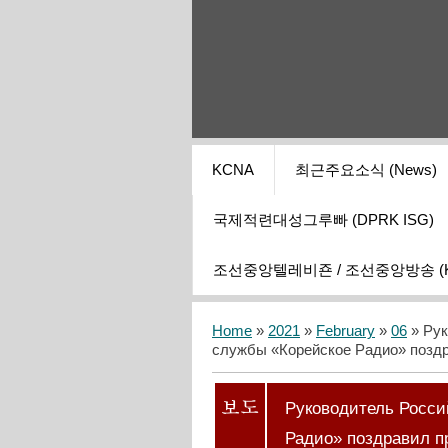
KCNA
최근주요소식 (News)
국제적련대성그루빠 (DPRK ISG)
조선중앙텔레비죤 / 조선중앙방송 (KCT
Home
»
2021
»
February
»
06
» Рук
службы «Корейское Радио» позд
Руководитель Росс
Радио» поздравил п