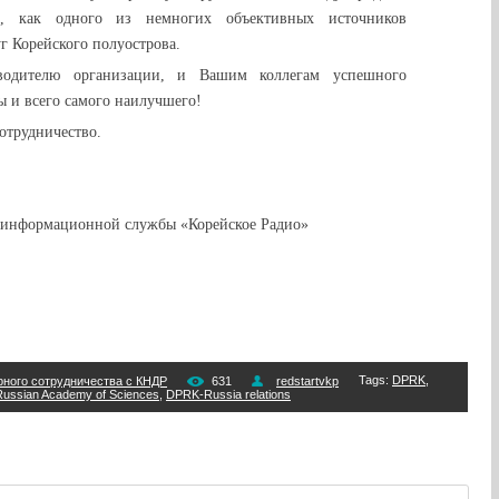
, как одного из немногих объективных источников
 Корейского полуострова.
водителю организации, и Вашим коллегам успешного
ы и всего самого наилучшего!
отрудничество.
 информационной службы
«Корейское Радио»
Tags
:
DPRK
,
рного сотрудничества с КНДР
631
redstartvkp
Russian Academy of Sciences
,
DPRK-Russia relations