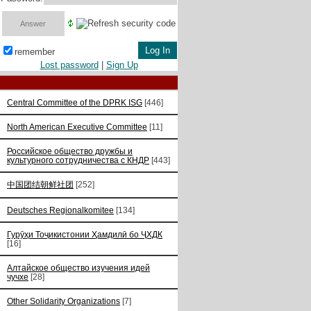
remember
Lost password
|
Sign Up
Central Committee of the DPRK ISG
[446]
North American Executive Committee
[11]
Российское общество дружбы и
культурного сотрудничества с КНДР
[443]
中国团结朝鲜社团
[252]
Deutsches Regionalkomitee
[134]
Гурӯҳи Тоҷикистонии Ҳамдилӣ бо ҶХДК
[16]
Алтайское общество изучения идей
чучхе
[28]
Other Solidarity Organizations
[7]