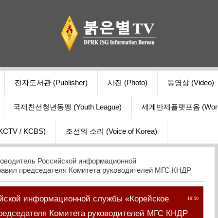
전자도서관 (Publisher)
사진 (Photo)
동영상 (Video)
국제친선청년동맹 (Youth League)
세계반제플랫포옴 (World Ant
V / KCBS)
조선의 소리 (Voice of Korea)
оводитель Российской информационной
равил председателя Комитета руководителей МГС КНДР
ийской информационной службы «Корейское
19:50
редседателя Комитета руководителей МГС КНДР