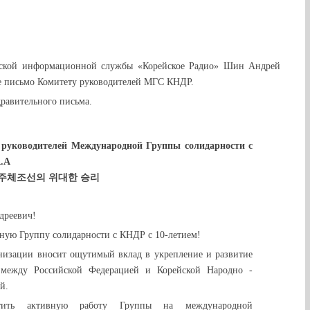
ийской информационной службы «Корейское Радио» Шин Андрей
е письмо Комитету руководителей МГС КНДР.
равительного письма.
 руководителей Международной Группы солидарности с
.А
주체조선의 위대한 승리
дреевич!
ую Группу солидарности с КНДР с 10-летием!
низации вносит ощутимый вклад в укрепление и развитие
между Российской Федерацией и Корейской Народно -
й.
тить активную работу Группы на международной