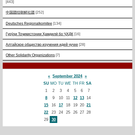
[443]
中国团结朝鲜社团
[252]
Deutsches Regionalkomitee
[134]
Гурӯҳи Тоҷикистонии Ҳамдилӣ бо ҶХДК
[16]
Алтайское общество изучения идей чучхе
[28]
Other Solidarity Organizations
[7]
«
September 2024
»
SU
MO
TU
WE
TH
FR
SA
1
2
3
4
5
6
7
8
9
10
11
12
13
14
15
16
17
18
19
20
21
22
23
24
25
26
27
28
29
30