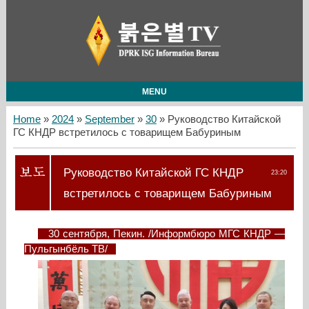
MENU
Home
»
2024
»
September
»
30
» Руководство Китайской
ГС КНДР встретилось с товарищем Бабуриным
Руководство Китайской ГС КНДР
23:20
встретилось с товарищем Бабуриным
30 сентября, Пекин. /Информбюро МГС КНДР —
Пульгынбёль ТВ/