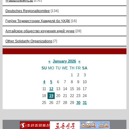
中国团结朝鲜社团
[252]
Deutsches Regionalkomitee
[134]
Гурӯҳи Тоҷикистонии Ҳамдилӣ бо ҶХДК
[16]
Алтайское общество изучения идей чучхе
[28]
Other Solidarity Organizations
[7]
«
January 2026
»
SU
MO
TU
WE
TH
FR
SA
1
2
3
4
5
6
7
8
9
10
11
12
13
14
15
16
17
18
19
20
21
22
23
24
25
26
27
28
29
30
31