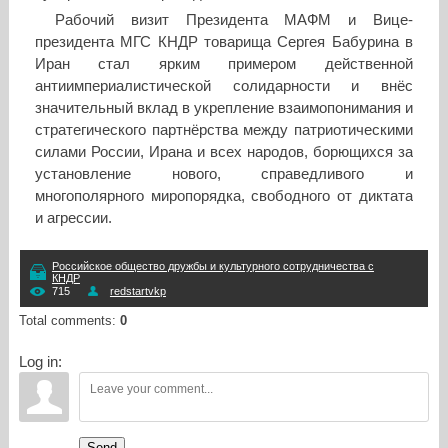
Рабочий визит Президента МАФМ и Вице-
президента МГС КНДР товарища Сергея Бабурина в
Иран стал ярким примером действенной
антиимпериалистической солидарности и внёс
значительный вклад в укрепление взаимопонимания и
стратегического партнёрства между патриотическими
силами России, Ирана и всех народов, борющихся за
установление нового, справедливого и
многополярного миропорядка, свободного от диктата
и агрессии.
Российское общество дружбы и культурного сотрудничества с
КНДР
715
redstartvkp
Total comments
:
0
Log in:
Send