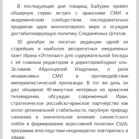
В последующие дни товарищ Бабурин провёл
обширную серию встреч с иранскими СМИ и
академическим сообществом, последовательно
продвигая идеи многополярного мира и осуждая
дестабилизирующую политику Соединённых Штатов.
30 декабря он посетил редакцию одной из
старейших и наиболее авторитетных ежедневных
газет Ирана «Эттелаат» для содержательной беседы
с её главным редактором и директоромХоджат оль-
Эсламом Абдольрезой Изадпанах, о роли
независимых СМИ в противодействии
империалистической пропаганде. В тот же день он
дал обширное 40-минутное интервью на иранском
телевидении, обсуждая современный Иран,
стратегическое российско-иранское партнёрство как
оплот региональной стабильности, пагубную природу
сионизма и значительное влияние сионистского
лобби в формировании агрессивной политики США;
программа впоследствии неоднократно повторялась в
эфире.