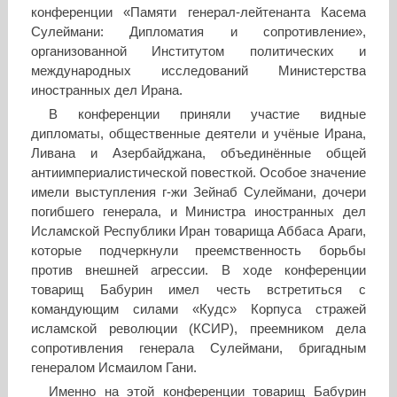
конференции «Памяти генерал-лейтенанта Касема
Сулеймани: Дипломатия и сопротивление»,
организованной Институтом политических и
международных исследований Министерства
иностранных дел Ирана.
В конференции приняли участие видные
дипломаты, общественные деятели и учёные Ирана,
Ливана и Азербайджана, объединённые общей
антиимпериалистической повесткой. Особое значение
имели выступления г-жи Зейнаб Сулеймани, дочери
погибшего генерала, и Министра иностранных дел
Исламской Республики Иран товарища Аббаса Араги,
которые подчеркнули преемственность борьбы
против внешней агрессии. В ходе конференции
товарищ Бабурин имел честь встретиться с
командующим силами «Кудс» Корпуса стражей
исламской революции (КСИР), преемником дела
сопротивления генерала Сулеймани, бригадным
генералом Исмаилом Гани.
Именно на этой конференции товарищ Бабурин