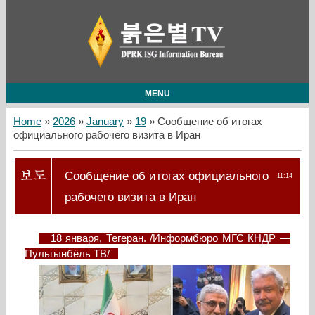
MENU
Home
»
2026
»
January
»
19
» Сообщение об итогах
официального рабочего визита в Иран
Сообщение об итогах официального
11:14
рабочего визита в Иран
18 января, Тегеран. /Информбюро МГС КНДР —
Пульгынбёль ТВ/