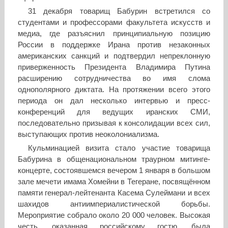
31 декабря товарищ Бабурин встретился со
студентами и профессорами факультета искусств и
медиа, где разъяснил принципиальную позицию
России в поддержке Ирана против незаконных
американских санкций и подтвердил непреклонную
приверженность Президента Владимира Путина
расширению сотрудничества во имя слома
однополярного диктата. На протяжении всего этого
периода он дал несколько интервью и пресс-
конференций для ведущих иранских СМИ,
последовательно призывая к консолидации всех сил,
выступающих против неоколониализма.
Кульминацией визита стало участие товарища
Бабурина в общенациональном траурном митинге-
концерте, состоявшемся вечером 1 января в большом
зале мечети имама Хомейни в Тегеране, посвящённом
памяти генерал-лейтенанта Касема Сулеймани и всех
шахидов антиимпериалистической борьбы.
Мероприятие собрало около 20 000 человек. Высокая
честь, оказанная российскому гостю, была