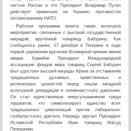
частью России и что Президент Владимир Путин
действует правильно на Украине, противостоя
экспансионизму НАТО.
Рабочая программа визита также включала
мероприятия, связанные с высокой государственной
наградой, вручённой товарищу Бабурину. Как
сообщалось ранее, 17 декабря в Тегеране в ходе
первой церемонии вручения Всемирной премии имени
имама Хомейни Президент Международной
ассоциации фондов мира товарищ Сергей Бабурин
был удостоен высшей награды Ирана за отстаивание
традиционных духовных, нравственных и
религиозных ценностей перед лицом западной
культурной деградации и гегемонистского давления.
Он стал единственным немусульманином среди
лауреатов, что символизирует единство всех
традиционных цивилизаций против либерально-
глобалистского диктата. Награду вручил Президент
Исламской Республики Иран товарищ Масуд
Пезешкиан.