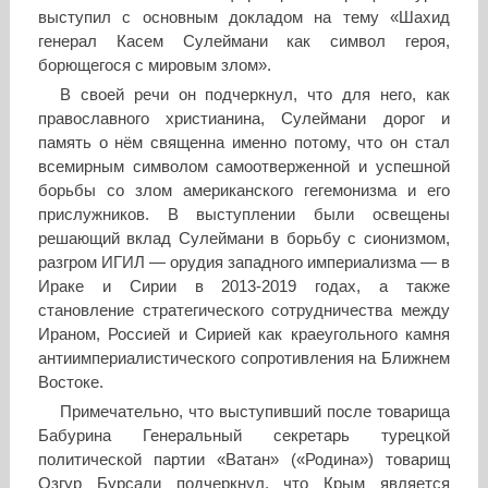
выступил с основным докладом на тему «Шахид
генерал Касем Сулеймани как символ героя,
борющегося с мировым злом».
В своей речи он подчеркнул, что для него, как
православного христианина, Сулеймани дорог и
память о нём священна именно потому, что он стал
всемирным символом самоотверженной и успешной
борьбы со злом американского гегемонизма и его
прислужников. В выступлении были освещены
решающий вклад Сулеймани в борьбу с сионизмом,
разгром ИГИЛ — орудия западного империализма — в
Ираке и Сирии в 2013-2019 годах, а также
становление стратегического сотрудничества между
Ираном, Россией и Сирией как краеугольного камня
антиимпериалистического сопротивления на Ближнем
Востоке.
Примечательно, что выступивший после товарища
Бабурина Генеральный секретарь турецкой
политической партии «Ватан» («Родина») товарищ
Озгур Бурсали подчеркнул, что Крым является