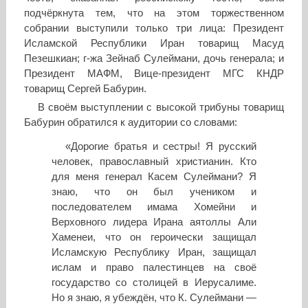
подчёркнута тем, что на этом торжественном
собрании выступили только три лица: Президент
Исламской Республики Иран товарищ Масуд
Пезешкиан; г-жа Зейнаб Сулеймани, дочь генерала; и
Президент МАФМ, Вице-президент МГС КНДР
товарищ Сергей Бабурин.
В своём выступлении с высокой трибуны товарищ
Бабурин обратился к аудитории со словами:
«Дорогие братья и сестры! Я русский
человек, православный христианин. Кто
для меня генерал Касем Сулеймани? Я
знаю, что он был учеником и
последователем имама Хомейни и
Верховного лидера Ирана аятоллы Али
Хаменеи, что он героически защищал
Исламскую Республику Иран, защищал
ислам и право палестинцев на своё
государство со столицей в Иерусалиме.
Но я знаю, я убеждён, что К. Сулеймани —