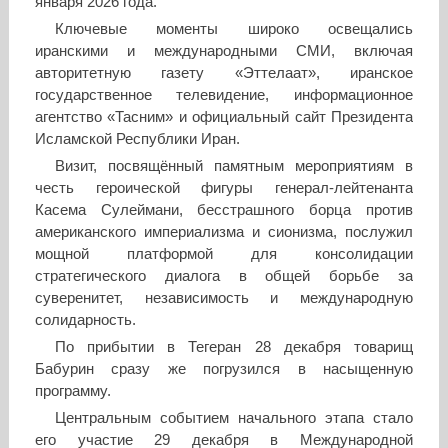
января 2026 года.
Ключевые моменты широко освещались
иранскими и международными СМИ, включая
авторитетную газету «Эттелаат», иранское
государственное телевидение, информационное
агентство «Тасним» и официальный сайт Президента
Исламской Республики Иран.
Визит, посвящённый памятным мероприятиям в
честь героической фигуры генерал-лейтенанта
Касема Сулеймани, бесстрашного борца против
американского империализма и сионизма, послужил
мощной платформой для консолидации
стратегического диалога в общей борьбе за
суверенитет, независимость и международную
солидарность.
По прибытии в Тегеран 28 декабря товарищ
Бабурин сразу же погрузился в насыщенную
программу.
Центральным событием начального этапа стало
его участие 29 декабря в Международной