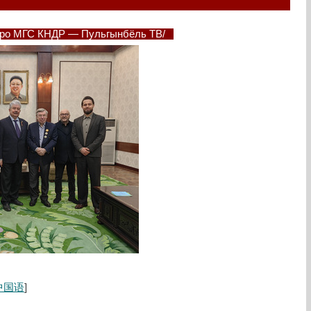
юро МГС КНДР — Пульгынбёль ТВ/
中国语
]