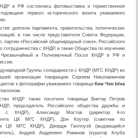
КНДР в РФ состоялись фотовыставка и торжественное
годовщине первого исторического визита уважаемого
ию.
стие деятели парламента, правительства, политических
изаций, в том числе представители Совета Федерации,
, партии «Российский общенародный союз», Российского
о сотрудничества с КНДР, а также Общества по изучению
ли Чрезвычайный и Полномочный Посол КНДР в РФ и
иссии.
дународной Группы солидарности с КНДР (МГС КНДР) во
нашей организации товарищем Сергеем Николаевичем
цветов к фотографии уважаемого товарища
Ким Чен Ына
 поклоном.
ство КНДР также посетили товарищи Виктор Петров
НДР, председатель Российского общества дружбы и
тва с КНДР), Александр Мостов (директор 4-го
тамента ЦК МГС КНДР), Дон Коутер (советник по
иям ЦК МГС КНДР), Джордж Галлоуэй (выдающийся
еятель), Андрей Андреевич Романов (куратор Клуба