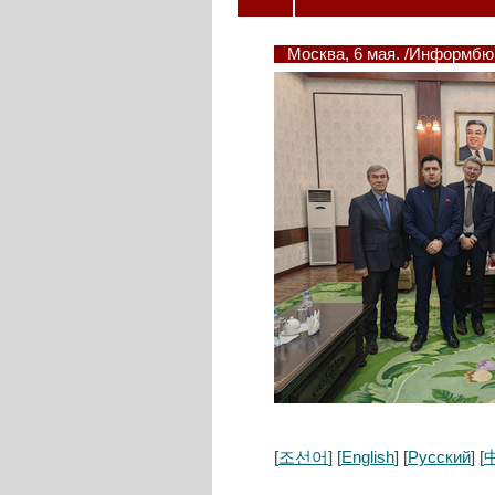
Москва, 6 мая. /Информб
[
조선어
] [
English
] [
Русский
] [