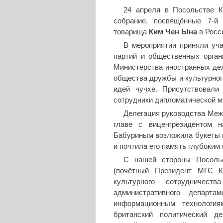
24 апреля в Посольстве 
собрание, посвящённые 7-й 
товарища
Ким Чен Ына
в Росс
В мероприятии приняли уча
партий и общественных орган
Министерства иностранных дел
общества дружбы и культурног
идей чучхе. Присутствова
сотрудники дипломатической м
Делегация руководства Меж
главе с вице-президентом 
Бабуриным возложила букеты 
и почтила его память глубоким
С нашей стороны Посоль
(почётный Президент МГС К
культурного сотрудничес
административного депар
информационным технолог
британский политический д