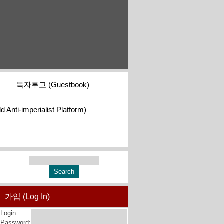
독자투고 (Guestbook)
i-imperialist Platform)
가입 (Log In)
Login:
Password: