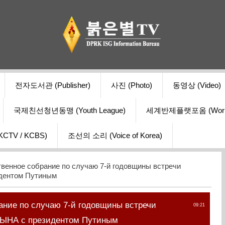
전자도서관 (Publisher)
사진 (Photo)
동영상 (Video)
국제친선청년동맹 (Youth League)
세계반제플랫포옴 (World Ant
V / KCBS)
조선의 소리 (Voice of Korea)
венное собрание по случаю 7-й годовщины встречи
дентом Путиным
ание по случаю 7-й годовщины встречи
09:21
ЫНА с президентом Путиным