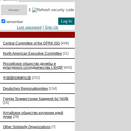
remember
Lost password
|
Sign Up
Central Committee of the DPRK ISG
[446]
North American Executive Committee
[11]
Российское общество дружбы и
культурного сотрудничества с КНДР
[443]
中国团结朝鲜社团
[252]
Deutsches Regionalkomitee
[134]
Гурӯҳи Тоҷикистонии Ҳамдилӣ бо ҶХДК
[16]
Алтайское общество изучения идей
чучхе
[28]
Other Solidarity Organizations
[7]