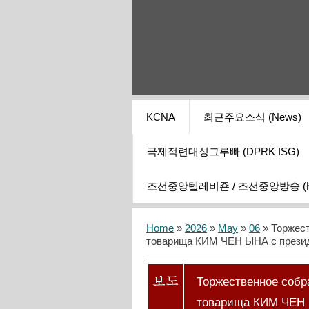
KCNA
최근주요소식 (News)
국제적련대성그루빠 (DPRK ISG)
조선중앙텔레비죤 / 조선중앙방송 (KCT
Home
»
2026
»
May
»
06
» Торжест
товарища КИМ ЧЕН ЫНА с прези
Торжественное собр
товарища КИМ ЧЕН 