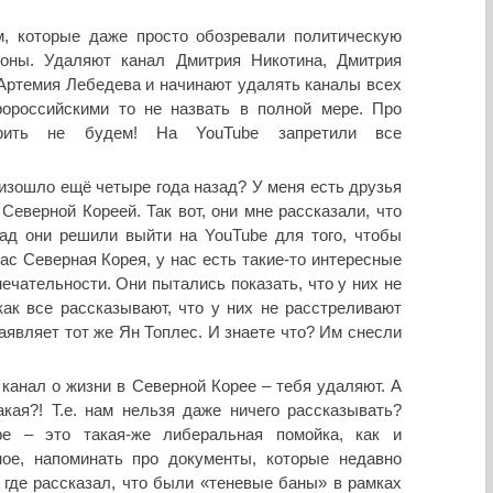
, которые даже просто обозревали политическую
роны. Удаляют канал Дмитрия Никотина, Дмитрия
Артемия Лебедева и начинают удалять каналы всех
ороссийскими то не назвать в полной мере. Про
рить не будем! На YouTube запретили все
оизошло ещё четыре года назад? У меня есть друзья
Северной Кореей. Так вот, они мне рассказали, что
зад они решили выйти на YouTube для того, чтобы
нас Северная Корея, у нас есть такие-то интересные
ечательности. Они пытались показать, что у них не
как все рассказывают, что у них не расстреливают
аявляет тот же Ян Топлес. И знаете что? Им снесли
канал о жизни в Северной Корее – тебя удаляют. А
акая?! Т.е. нам нельзя даже ничего рассказывать?
be – это такая-же либеральная помойка, как и
рное, напоминать про документы, которые недавно
где рассказал, что были «теневые баны» в рамках