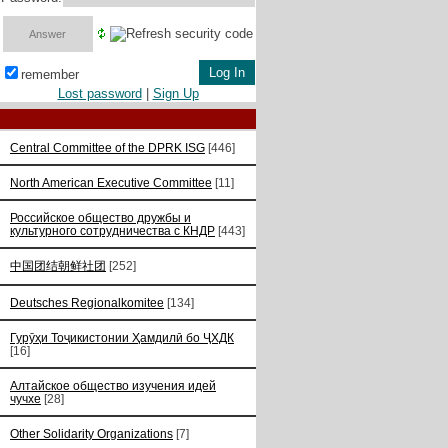
remember
Lost password
|
Sign Up
Central Committee of the DPRK ISG
[446]
North American Executive Committee
[11]
Российское общество дружбы и
культурного сотрудничества с КНДР
[443]
中国团结朝鲜社团
[252]
Deutsches Regionalkomitee
[134]
Гурӯҳи Тоҷикистонии Ҳамдилӣ бо ҶХДК
[16]
Алтайское общество изучения идей
чучхе
[28]
Other Solidarity Organizations
[7]