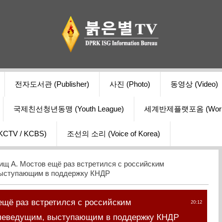
전자도서관 (Publisher)
사진 (Photo)
동영상 (Video)
국제친선청년동맹 (Youth League)
세계반제플랫포옴 (World Ant
V / KCBS)
조선의 소리 (Voice of Korea)
ищ А. Мостов ещё раз встретился с российским
выступающим в поддержку КНДР
ещё раз встретился с российским
20:12
елеведущим, выступающим в поддержку КНДР