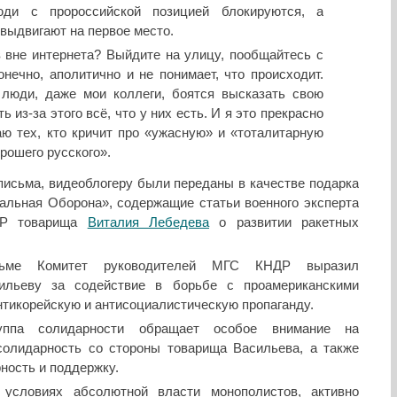
юди с пророссийской позицией блокируются, а
выдвигают на первое место.
 вне интернета? Выйдите на улицу, пообщайтесь с
нечно, аполитично и не понимает, что происходит.
люди, даже мои коллеги, боятся высказать свою
ть из-за этого всё, что у них есть. И я это прекрасно
ю тех, кто кричит про «ужасную» и «тоталитарную
рошего русского».
письма, видеоблогеру были переданы в качестве подарка
альная Оборона», содержащие статьи военного эксперта
ДР товарища
Виталия Лебедева
о развитии ракетных
сьме Комитет руководителей МГС КНДР выразил
ильеву за содействие в борьбе с проамериканскими
тикорейскую и антисоциалистическую пропаганду.
уппа солидарности обращает особое внимание на
олидарность со стороны товарища Васильева, а также
ность и поддержку.
 условиях абсолютной власти монополистов, активно