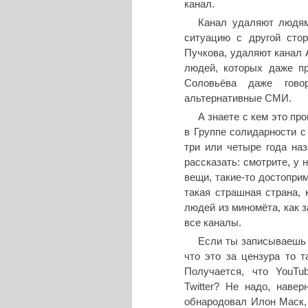
канал.
Канал удаляют людям
ситуацию с другой сто
Пучкова, удаляют канал 
людей, которых даже пр
Соловьёва даже гово
альтернативные СМИ.
А знаете с кем это пр
в Группе солидарности с 
три или четыре года на
рассказать: смотрите, у 
вещи, такие-то достоприм
такая страшная страна, 
людей из миномёта, как з
все каналы.
Если ты записываешь 
что это за цензура то т
Получается, что YouTu
Twitter? Не надо, наве
обнародовал Илон Маск, 