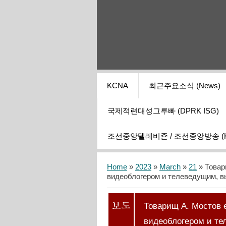
KCNA
최근주요소식 (News)
국제적련대성그루빠 (DPRK ISG)
조선중앙텔레비죤 / 조선중앙방송 (KCT
Home
»
2023
»
March
»
21
» Товар
видеоблогером и телеведущим, 
Товарищ А. Мостов 
видеоблогером и т