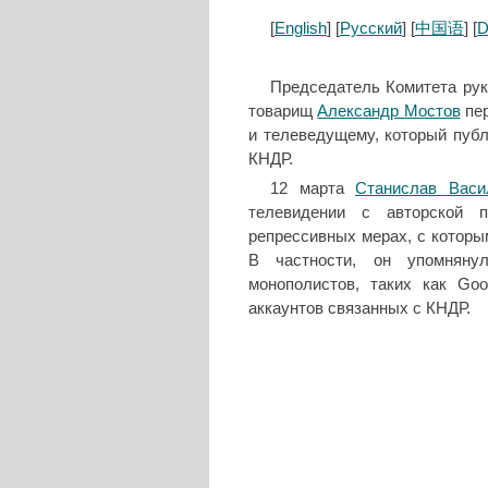
[
English
] [
Русский
] [
中国语
] [
D
Председатель Комитета рук
товарищ
Александр Мостов
пер
и телеведущему, который пуб
КНДР.
12 марта
Станислав Васи
телевидении с авторской п
репрессивных мерах, с которы
В частности, он упомняну
монополистов, таких как Goo
аккаунтов связанных с КНДР.