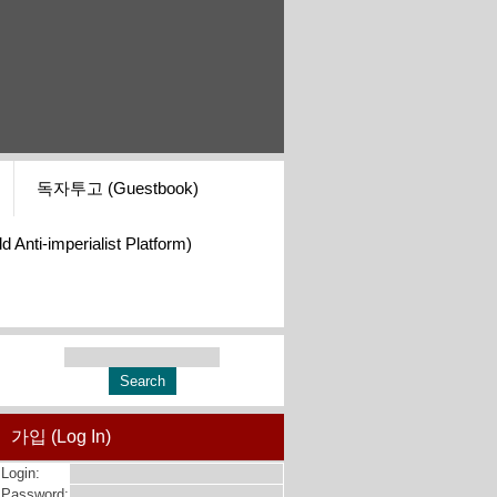
독자투고 (Guestbook)
i-imperialist Platform)
가입 (Log In)
Login:
Password: