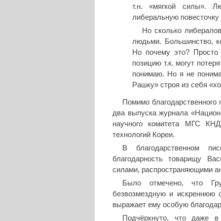
т.н. «мягкой силы». Л
либеральную повесточку 
Но сколько либералов
людьми. Большинство, ко
Но почему это? Просто 
позицию т.к. могут потеря
понимаю. Но я не понима
Рашку» строя из себя «хо
Помимо благодарственного 
два выпуска журнала «Национ
научного комитета МГС КН
технологий Кореи.
В благодарственном пи
благодарность товарищу Вас
силами, распространяющими ан
Было отмечено, что Гр
безвозмездную и искреннюю с
выражает ему особую благодар
Подчёркнуто, что даже в