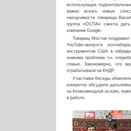
использующих подконтрольные
важно искать новые спосо
находчивости товарища Васил
группа «ОСПА» смогла дать
компании Google.
Товарищ Мостов поздравил 
YouTube-аккаунта коллабор
инструментом США в гибридн
знакома проблема т.н. «переб
семью. Закономерно, что в
отрабатывали на КНДР.
Участники беседы обменяли
конкретно обсудили дальнейш
на безвозмездной основе, поже
в работе.