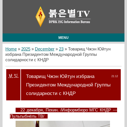
MENU
Home
»
2025
»
December
»
23
» Товарищ Чжэн Юйтун
избрана Президентом Международной Группы
солидарности с КНДР
Товарищ Чжэн Юйтун избрана
21:12
Президентом Международной Группы
солидарности с КНДР
22 декабря, Пекин. /Информбюро МГС КНДР —
Пульгыбнёль ТВ/