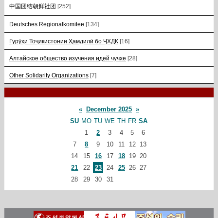
中国团结朝鲜社团
[252]
Deutsches Regionalkomitee
[134]
Гурӯҳи Тоҷикистонии Ҳамдилӣ бо ҶХДК
[16]
Алтайское общество изучения идей чучхе
[28]
Other Solidarity Organizations
[7]
«
December 2025
»
SU
MO
TU
WE
TH
FR
SA
1
2
3
4
5
6
7
8
9
10
11
12
13
14
15
16
17
18
19
20
21
22
23
24
25
26
27
28
29
30
31