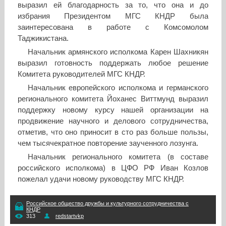
выразил ей благодарность за то, что она и до
избрания Президентом МГС КНДР была
заинтересована в работе с Комсомолом
Таджикистана.
Начальник армянского исполкома Карен Шахникян
выразил готовность поддержать любое решение
Комитета руководителей МГС КНДР.
Начальник европейского исполкома и германского
регионального комитета Йоханес Виттмунд выразил
поддержку новому курсу нашей организации на
продвижение научного и делового сотрудничества,
отметив, что оно приносит в сто раз больше пользы,
чем тысячекратное повторение заученного лозунга.
Начальник регионального комитета (в составе
российского исполкома) в ЦФО РФ Иван Козлов
пожелал удачи новому руководству МГС КНДР.
Российское общество дружбы и культурного сотрудничества с
КНДР
313
redstartvkp