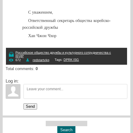
С уважением,
Ответственный секретарь общества корейско-
российской дружбы
Хан Чжон Чхор
Российское общество дружбы и культурного сотрудничества с
КНДР
Tags
:
DPRK ISG
672
redstartvkp
Total comments
:
0
Log in:
Send