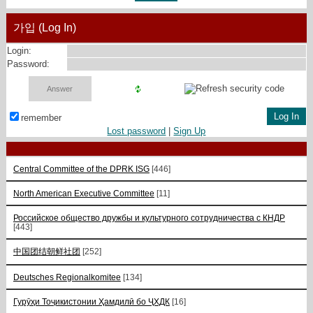
가입 (Log In)
Login:
Password:
remember
Lost password
|
Sign Up
Central Committee of the DPRK ISG
[446]
North American Executive Committee
[11]
Российское общество дружбы и культурного сотрудничества с КНДР
[443]
中国团结朝鲜社团
[252]
Deutsches Regionalkomitee
[134]
Гурӯҳи Тоҷикистонии Ҳамдилӣ бо ҶХДК
[16]