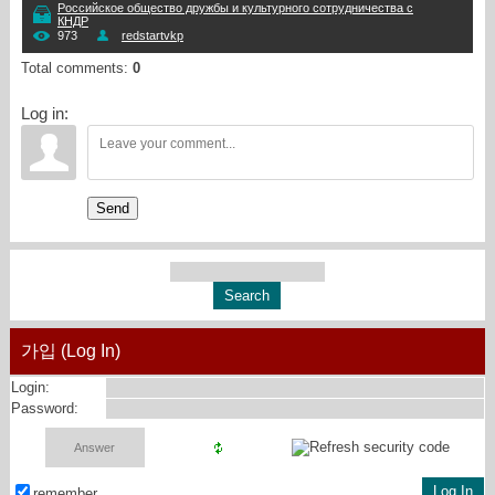
Российское общество дружбы и культурного сотрудничества с
КНДР
973
redstartvkp
Total comments
:
0
Log in:
Send
가입 (Log In)
Login:
Password:
remember