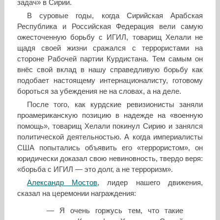
задач» в Сирии.
В суровые годы, когда Сирийская Арабская
Республика и Российская Федерация вели самую
ожесточенную борьбу с ИГИЛ, товарищ Хелали не
щадя своей жизни сражался с террористами на
стороне Рабочей партии Курдистана. Тем самым он
внёс свой вклад в нашу справедливую борьбу как
подобает настоящему интернационалисту, готовому
бороться за убеждения не на словах, а на деле.
После того, как курдские ревизионисты заняли
проамериканскую позицию в надежде на «военную
помощь», товарищ Хелали покинул Сирию и занялся
политической деятельностью. А когда империалисты
США попытались объявить его «террористом», он
юридически доказал свою невиновность, твердо веря:
«борьба с ИГИЛ — это долг, а не терроризм».
Александр Мостов
, лидер нашего движения,
сказал на церемонии награждения:
— Я очень горжусь тем, что такие