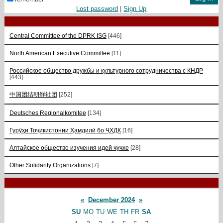
Lost password
|
Sign Up
Central Committee of the DPRK ISG
[446]
North American Executive Committee
[11]
Российское общество дружбы и культурного сотрудничества с КНДР
[443]
中国团结朝鲜社团
[252]
Deutsches Regionalkomitee
[134]
Гурӯҳи Тоҷикистонии Ҳамдилӣ бо ҶХДК
[16]
Алтайское общество изучения идей чучхе
[28]
Other Solidarity Organizations
[7]
«
December 2024
»
SU
MO
TU
WE
TH
FR
SA