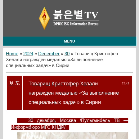
MENU
Home
»
2024
»
December
»
30
» Товарищ Кристофер
Хелали награжден медалью «За выполнение
специальных задач» в Сирии
Товарищ Кристофер Хелали
15:42
награжден медалью «За выполнение
специальных задач» в Сирии
30 декабря, Москва /Пульгынбёль ТВ —
Информбюро МГС КНДР/