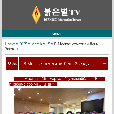
MENU
Home
»
2025
»
March
»
15
» В Москве отметили День
Звезды
В Москве отметили День Звезды
23:03
Москва, 15 марта. /Пульгынбёль ТВ —
Информбюро МГС КНДР/