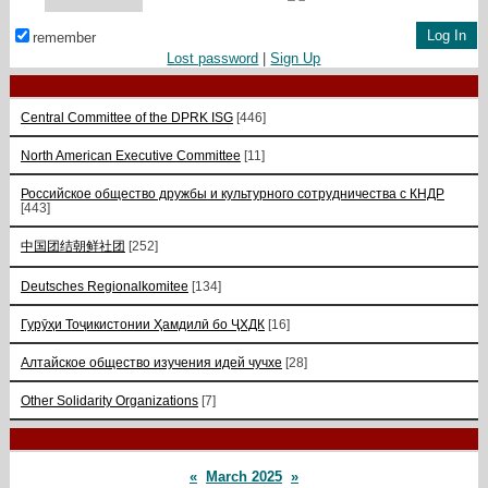
remember
Lost password
|
Sign Up
Central Committee of the DPRK ISG
[446]
North American Executive Committee
[11]
Российское общество дружбы и культурного сотрудничества с КНДР
[443]
中国团结朝鲜社团
[252]
Deutsches Regionalkomitee
[134]
Гурӯҳи Тоҷикистонии Ҳамдилӣ бо ҶХДК
[16]
Алтайское общество изучения идей чучхе
[28]
Other Solidarity Organizations
[7]
«
March 2025
»