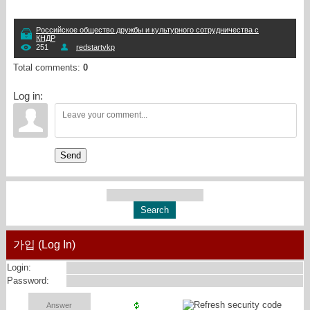
Российское общество дружбы и культурного сотрудничества с
КНДР
251
redstartvkp
Total comments
:
0
Log in:
Send
가입 (Log In)
Login:
Password: