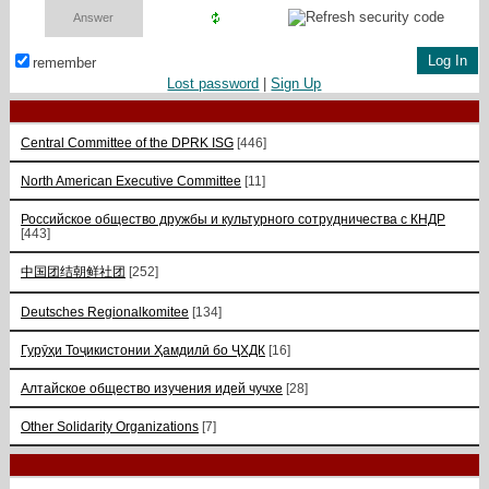
remember
Lost password
|
Sign Up
Central Committee of the DPRK ISG
[446]
North American Executive Committee
[11]
Российское общество дружбы и культурного сотрудничества с КНДР
[443]
中国团结朝鲜社团
[252]
Deutsches Regionalkomitee
[134]
Гурӯҳи Тоҷикистонии Ҳамдилӣ бо ҶХДК
[16]
Алтайское общество изучения идей чучхе
[28]
Other Solidarity Organizations
[7]