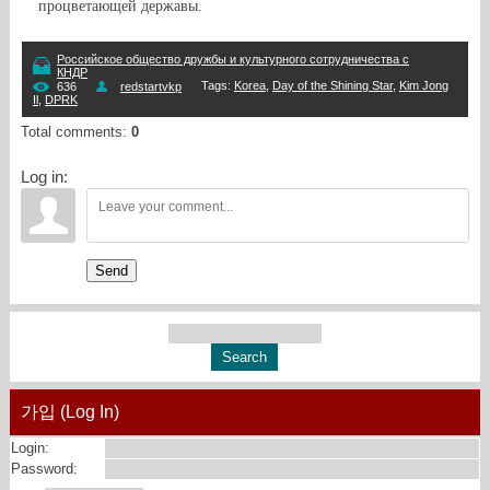
процветающей державы.
Российское общество дружбы и культурного сотрудничества с
КНДР
Tags
:
Korea
,
Day of the Shining Star
,
Kim Jong
636
redstartvkp
Il
,
DPRK
Total comments
:
0
Log in:
Send
가입 (Log In)
Login:
Password: