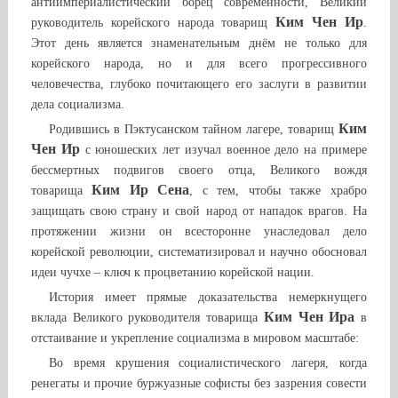
антиимпериалистический борец современности, Великий
Ким Чен Ир
руководитель корейского народа товарищ
.
Этот день является знаменательным днём не только для
корейского народа, но и для всего прогрессивного
человечества, глубоко почитающего его заслуги в развитии
дела социализма.
Ким
Родившись в Пэктусанском тайном лагере, товарищ
Чен Ир
с юношеских лет изучал военное дело на примере
бессмертных подвигов своего отца, Великого вождя
Ким Ир Сена
товарища
, с тем, чтобы также храбро
защищать свою страну и свой народ от нападок врагов. На
протяжении жизни он всесторонне унаследовал дело
корейской революции, систематизировал и научно обосновал
идеи чучхе – ключ к процветанию корейской нации.
История имеет прямые доказательства немеркнущего
Ким Чен Ира
вклада Великого руководителя товарища
в
отстаивание и укрепление социализма в мировом масштабе:
Во время крушения социалистического лагеря, когда
ренегаты и прочие буржуазные софисты без зазрения совести