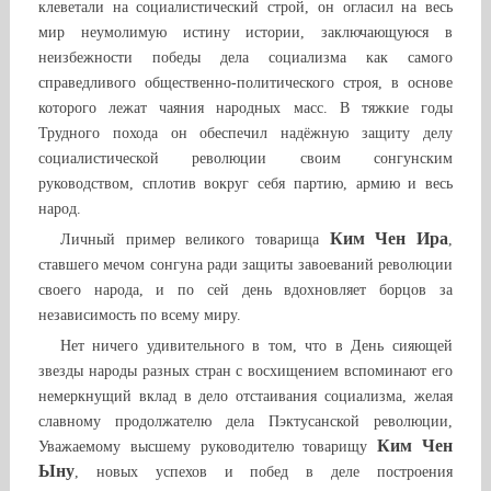
клеветали на социалистический строй, он огласил на весь
мир неумолимую истину истории, заключающуюся в
неизбежности победы дела социализма как самого
справедливого общественно-политического строя, в основе
которого лежат чаяния народных масс. В тяжкие годы
Трудного похода он обеспечил надёжную защиту делу
социалистической революции своим сонгунским
руководством, сплотив вокруг себя партию, армию и весь
народ.
Ким Чен Ира
Личный пример великого товарища
,
ставшего мечом сонгуна ради защиты завоеваний революции
своего народа, и по сей день вдохновляет борцов за
независимость по всему миру.
Нет ничего удивительного в том, что в День сияющей
звезды народы разных стран с восхищением вспоминают его
немеркнущий вклад в дело отстаивания социализма, желая
славному продолжателю дела Пэктусанской революции,
Ким Чен
Уважаемому высшему руководителю товарищу
Ыну
, новых успехов и побед в деле построения