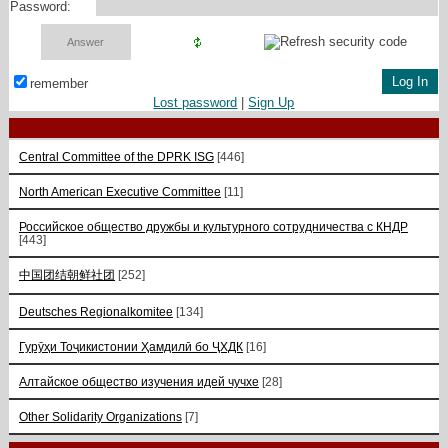
Password:
remember
Lost password
|
Sign Up
Central Committee of the DPRK ISG
[446]
North American Executive Committee
[11]
Российское общество дружбы и культурного сотрудничества с КНДР
[443]
中国团结朝鲜社团
[252]
Deutsches Regionalkomitee
[134]
Гурӯҳи Тоҷикистонии Ҳамдилӣ бо ҶХДК
[16]
Алтайское общество изучения идей чучхе
[28]
Other Solidarity Organizations
[7]