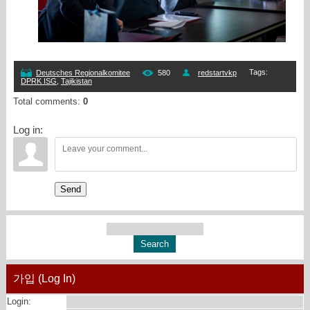
Tags
:
Deutsches Regionalkomitee
580
redstartvkp
DPRK ISG
,
Tajikistan
Total comments
:
0
Log in:
Send
가입 (Log In)
Login: