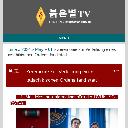
MENU
Home
»
2024
»
May
»
01
» Zeremonie zur Verleihung eines
tadschikischen Ordens fand statt
Zeremonie zur Verleihung eines
21:17
tadschikischen Ordens fand statt
1. Mai, Moskau (Informationsbüro der DVRK ISG -
RSTV)