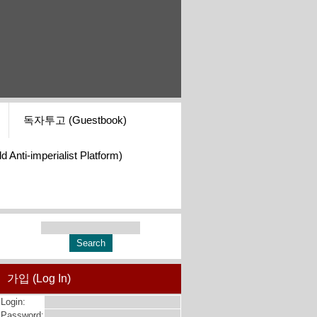
독자투고 (Guestbook)
i-imperialist Platform)
가입 (Log In)
Login:
Password: