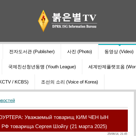
전자도서관 (Publisher)
사진 (Photo)
동영상 (Video)
국제친선청년동맹 (Youth League)
세계반제플랫포옴 (World Ant
V / KCBS)
조선의 소리 (Voice of Korea)
овостей
УРТЕРА: Уважаемый товарищ КИМ ЧЕН ЫН
 РФ товарища Сергея Шойгу (21 марта 2025)
25/06/14, 21:45