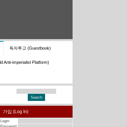
독자투고 (Guestbook)
i-imperialist Platform)
가입 (Log In)
Login:
Password: