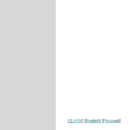
[
조선어
] [
English
] [
Русский
]