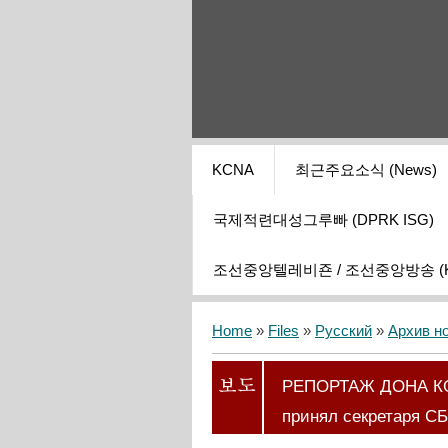
KCNA
최근주요소식 (News)
국제적련대성그루빠 (DPRK ISG)
조선중앙텔레비죤 / 조선중앙방송 (KCT
Home
»
Files
»
Русский
»
Архив н
РЕПОРТАЖ ДОНА КО
принял секретаря СБ