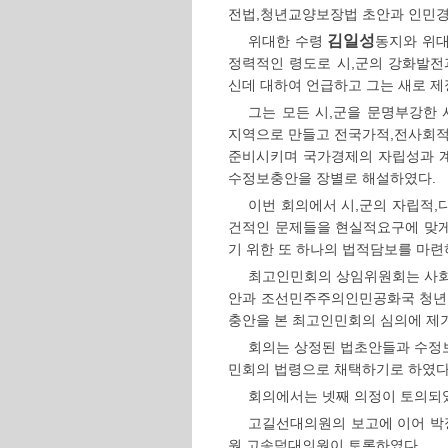
전법,청년교양보장법 초안과 인민
김일성
위대한 수령
동지와 위
정력적인 령도로 시,군의 강화발
신데 대하여 언급하고 그는 새로 제
그는 모든 시,군을 문명부강한
지역으로 만들고 전국가적,전사회
준비시키며 국가경제의 자립성과 
수정보충안을 장별로 해설하였다.
이번 회의에서 시,군의 자립적
건적인 문제들을 현실적요구에 맞
기 위한 또 하나의 법적담보를 마련
최고인민회의 상임위원회는 사회
안과 조선민주주의인민공화국 청
충안을 본 최고인민회의 심의에 제
회의는 상정된 법초안들과 수정
민회의 법령으로 채택하기로 하였다
회의에서는 넷째 의정이 토의되
고길선대의원의 보고에 이어 
원,고송덕대의원이 토론하였다.