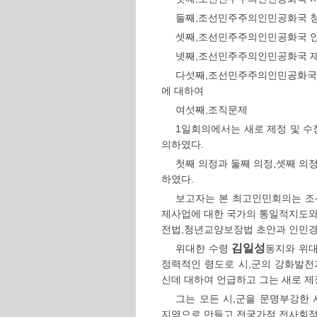
둘째,조선민주주의인민공화국 
셋째,조선민주주의인민공화국 
넷째,조선민주주의인민공화국 
다섯째,조선민주주의인민공화국
에 대하여
여섯째,조직문제
1일회의에서는 새로 제정 및 
의하였다.
첫째 의정과 둘째 의정,셋째 
하였다.
보고자는 본 최고인민회의는 조
제사업에 대한 국가의 통일적지도
전법,청년교양보장법 초안과 인민
김일성
위대한 수령
동지와 위
정력적인 령도로 시,군의 강화발
신데 대하여 언급하고 그는 새로 제
그는 모든 시,군을 문명부강한
지역으로 만들고 전국가적,전사회