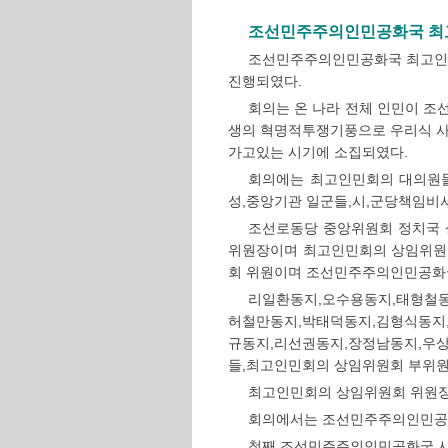
조선민주주의인민공화국 최고
조선민주주의인민공화국 최고인민
진행되였다.
회의는 온 나라 전체 인민이 조
생의 혁명적투쟁기풍으로 우리식 
가고있는 시기에 소집되였다.
회의에는 최고인민회의 대의원들
성,중앙기관 일군들,시,군당책임비
조선로동당 중앙위원회 정치국
위원장이며 최고인민회의 상임위원
회 위원이며 조선민주주의인민공화국
리일환동지,오수용동지,태형철동
허철만동지,박태덕동지,김형식동지
규동지,리선권동지,장정남동지,우
들,최고인민회의 상임위원회 부위원
최고인민회의 상임위원회 위원장
회의에서는 조선민주주의인민공화
첫째,조선민주주의인민공화국 시