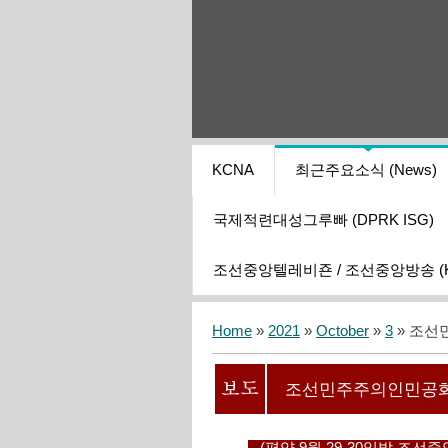
KCNA
최근주요소식 (News)
국제적련대성그루빠 (DPRK ISG)
조선중앙텔레비죤 / 조선중앙방송 (KCT
Home
»
2021
»
October
»
3
» 조선
조선민주주의인민공화