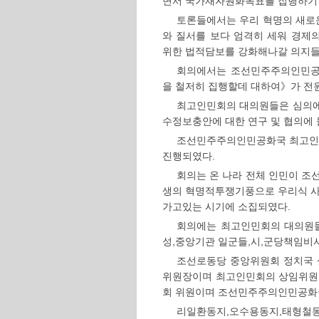
면서 국가재자원화목표를 집행하기 
토론들에서는 우리 혁명의 새로
와 질서를 보다 엄격히 세워 경제
위한 법적담보를 강화해나갈 의지들
회의에서는 조선민주주의인민공
을 철저히 집행할데 대하여》가 전
최고인민회의 대의원들은 심의
수정보충안에 대한 연구 및 협의에 
조선민주주의인민공화국 최고인민
진행되였다.
회의는 온 나라 전체 인민이 조
생의 혁명적투쟁기풍으로 우리식 
가고있는 시기에 소집되였다.
회의에는 최고인민회의 대의원들
성,중앙기관 일군들,시,군당책임비
조선로동당 중앙위원회 정치국
위원장이며 최고인민회의 상임위원
회 위원이며 조선민주주의인민공화국
리일환동지,오수용동지,태형철동