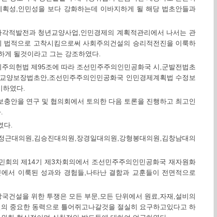
계획성,인민성을 보다 강화하는데 이바지하게 될 해당 법초안들과
,다각적발전과 청년교양사업,인민경제의 계획적관리에서 나서는 관
게 법적으로 고착시킴으로써 사회주의건설의 승리적전진을 이룩하
하게 될것이라고 그는 강조하였다.
주의헌법 제95조에 따라 조선민주주의인민공화국 시,군발전법초
년교양보장법초안,조선민주주의인민공화국 인민경제계획법 수정보
기하였다.
보충안을 연구 및 협의회에서 토의한 다음 토론을 진행하고 최고인
.
였다.
박정근대의원,김승진대의원,장경일대의원,강형봉대의원,김창남대의
민회의 제14기 제3차회의에서 조선민주주의인민공화국 재자원화
문에서 이룩된 성과와 경험들,나타난 결함과 교훈들이 전면적으로
국건설을 위한 투쟁은 모든 부문,모든 단위에서 원료,자재,설비의
전의 중요한 동력으로 틀어쥐고나갈것을 절실히 요구하고있다고 하