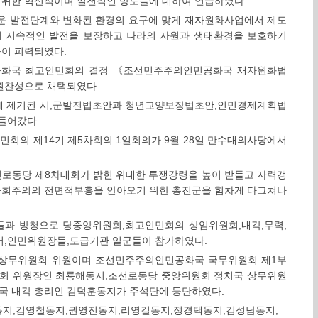
위한 혁신적이며 실천적인 방도들에 대하여 언급하였다.
운 발전단계와 변화된 환경의 요구에 맞게 재자원화사업에서 제도
의 지속적인 발전을 보장하고 나라의 자원과 생태환경을 보호하기
이 피력되였다.
화국 최고인민회의 결정 《조선민주주의인민공화국 재자원화법
원찬성으로 채택되였다.
에 제기된 시,군발전법초안과 청년교양보장법초안,인민경제계획법
들어갔다.
회의 제14기 제5차회의 1일회의가 9월 28일 만수대의사당에서
선로동당 제8차대회가 밝힌 위대한 투쟁강령을 높이 받들고 자력갱
사회주의의 전면적부흥을 안아오기 위한 총진군을 힘차게 다그쳐나
과 방청으로 당중앙위원회,최고인민회의 상임위원회,내각,무력,
서,인민위원장들,도급기관 일군들이 참가하였다.
 상무위원회 위원이며 조선민주주의인민공화국 국무위원회 제1부
회 위원장인 최룡해동지,조선로동당 중앙위원회 정치국 상무위원
 내각 총리인 김덕훈동지가 주석단에 등단하였다.
지,김영철동지,권영진동지,리영길동지,정경택동지,김성남동지,