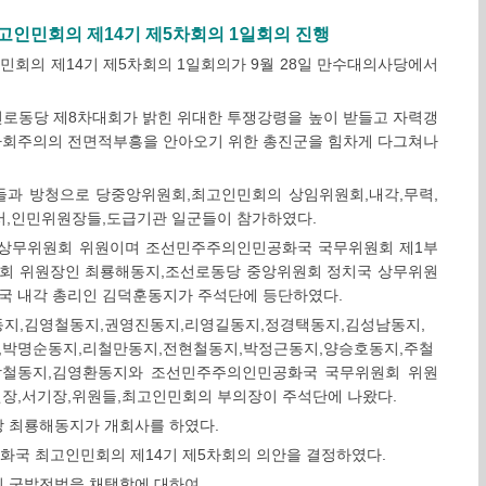
인민회의 제14기 제5차회의 1일회의 진행
회의 제14기 제5차회의 1일회의가 9월 28일 만수대의사당에서
선로동당 제8차대회가 밝힌 위대한 투쟁강령을 높이 받들고 자력갱
사회주의의 전면적부흥을 안아오기 위한 총진군을 힘차게 다그쳐나
과 방청으로 당중앙위원회,최고인민회의 상임위원회,내각,무력,
서,인민위원장들,도급기관 일군들이 참가하였다.
 상무위원회 위원이며 조선민주주의인민공화국 국무위원회 제1부
회 위원장인 최룡해동지,조선로동당 중앙위원회 정치국 상무위원
 내각 총리인 김덕훈동지가 주석단에 등단하였다.
지,김영철동지,권영진동지,리영길동지,정경택동지,김성남동지,
,박명순동지,리철만동지,전현철동지,박정근동지,양승호동지,주철
상철동지,김영환동지와 조선민주주의인민공화국 국무위원회 위원
장,서기장,위원들,최고인민회의 부의장이 주석단에 나왔다.
 최룡해동지가 개회사를 하였다.
국 최고인민회의 제14기 제5차회의 의안을 결정하였다.
,군발전법을 채택함에 대하여