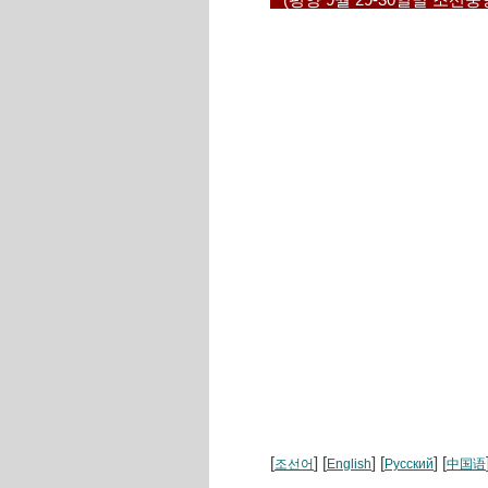
(평양 9월 29-30일발 조선
[
] [
] [
] [
조선어
English
Русский
中国语