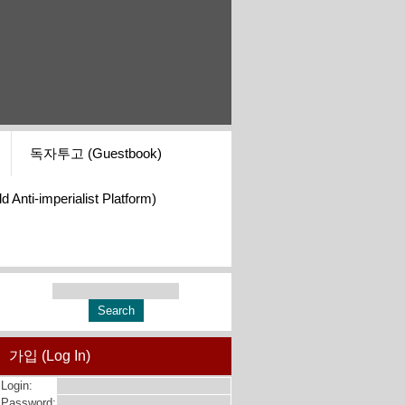
독자투고 (Guestbook)
i-imperialist Platform)
가입 (Log In)
Login:
Password: