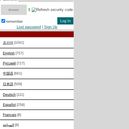
remember
Lost password
|
Sign Up
조선어
[1041]
English
[757]
Русский
[727]
中国语
[661]
日本語
[509]
Deutsch
[111]
Español
[258]
Français
[8]
السياحة
[8]