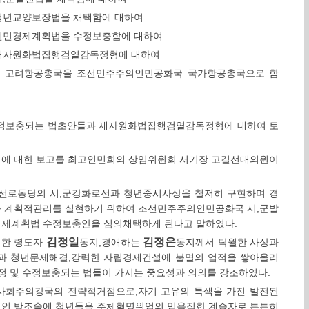
청년교양보장법을 채택함에 대하여
인민경제계획법을 수정보충함에 대하여
재자원화법집행검열감독정형에 대하여
 고려항공총국을 조선민주주의인민공화국 국가항공총국으로 함
수정보충되는 법초안들과 재자원화법집행검열감독정형에 대하여 토
의정에 대한 보고를 최고인민회의 상임위원회 서기장 고길선대의원이
선로동당의 시,군강화로선과 청년중시사상을 철저히 구현하며 경
와 계획적관리를 실현하기 위하여 조선민주주의인민공화국 시,군발
경제계획법 수정보충안을 심의채택하게 된다고 말하였다.
김정일
김정은
대한 령도자
동지,경애하는
동지께서 탁월한 사상과
전과 청년문제해결,강력한 자립경제건설에 불멸의 업적을 쌓아올리
정 및 수정보충되는 법들이 가지는 중요성과 의의를 강조하였다.
 사회주의강국의 전략적거점으로,자기 고유의 특색을 가진 발전된
적인 방조속에 청년들을 주체혁명위업의 믿음직한 계승자로 튼튼히