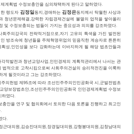
경제계획법 수정보충안을 심의채택하게 된다고 말하였다.
김정일
김정은
대한 령도자
동지,경애하는
동지께서 탁월한 사상과
전과 청년문제해결,강력한 자립경제건설에 불멸의 업적을 쌓아올리
정 및 수정보충되는 법들이 가지는 중요성과 의의를 강조하였다.
 사회주의강국의 전략적거점으로,자기 고유의 특색을 가진 발전된
적인 방조속에 청년들을 주체혁명위업의 믿음직한 계승자로 튼튼히
계획성,인민성을 보다 강화하는데 이바지하게 될 해당 법초안들과
,다각적발전과 청년교양사업,인민경제의 계획적관리에서 나서는 관
게 법적으로 고착시킴으로써 사회주의건설의 승리적전진을 이룩하
하게 될것이라고 그는 강조하였다.
주의헌법 제95조에 따라 조선민주주의인민공화국 시,군발전법초
년교양보장법초안,조선민주주의인민공화국 인민경제계획법 수정보
기하였다.
보충안을 연구 및 협의회에서 토의한 다음 토론을 진행하고 최고인
.
였다.
박정근대의원,김승진대의원,장경일대의원,강형봉대의원,김창남대의