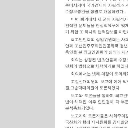
준비시키며 국가경제의 자립성과 
수정보충안을 장별로 해설하였다.
이번 회의에서 시,군의 자립적
건적인 문제들을 현실적요구에 맞
기 위한 또 하나의 법적담보를 마련
최고인민회의 상임위원회는 사회
안과 조선민주주의인민공화국 청
충안을 본 최고인민회의 심의에 제
회의는 상정된 법초안들과 수정
민회의 법령으로 채택하기로 하였다
회의에서는 넷째 의정이 토의되
고길선대의원의 보고에 이어 
원,고송덕대의원이 토론하였다.
보고와 토론들을 통하여 최고인
법이 채택된 이후 인민경제 각 부
분석총화되였다.
보고자와 토론자들은 사회주의강
국산화와 함께 재자원화를 경제발