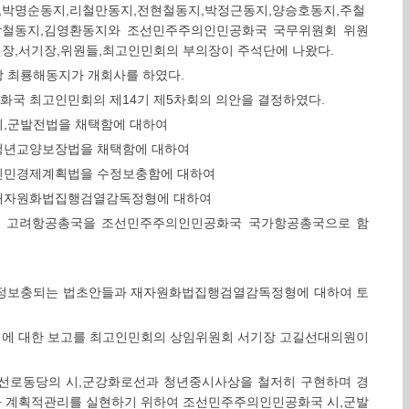
,박명순동지,리철만동지,전현철동지,박정근동지,양승호동지,주철
상철동지,김영환동지와 조선민주주의인민공화국 국무위원회 위원
장,서기장,위원들,최고인민회의 부의장이 주석단에 나왔다.
 최룡해동지가 개회사를 하였다.
국 최고인민회의 제14기 제5차회의 의안을 결정하였다.
,군발전법을 채택함에 대하여
청년교양보장법을 채택함에 대하여
인민경제계획법을 수정보충함에 대하여
재자원화법집행검열감독정형에 대하여
 고려항공총국을 조선민주주의인민공화국 국가항공총국으로 함
수정보충되는 법초안들과 재자원화법집행검열감독정형에 대하여 토
의정에 대한 보고를 최고인민회의 상임위원회 서기장 고길선대의원이
선로동당의 시,군강화로선과 청년중시사상을 철저히 구현하며 경
와 계획적관리를 실현하기 위하여 조선민주주의인민공화국 시,군발