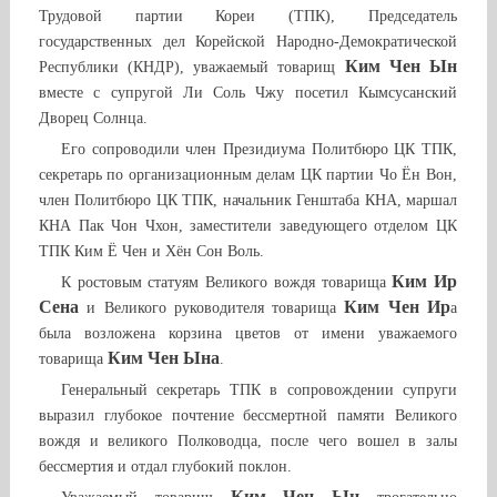
Трудовой партии Кореи (ТПК), Председатель
государственных дел Корейской Народно-Демократической
Ким Чен Ын
Республики (КНДР), уважаемый товарищ
вместе с супругой Ли Соль Чжу посетил Кымсусанский
Дворец Солнца.
Его сопроводили член Президиума Политбюро ЦК ТПК,
секретарь по организационным делам ЦК партии Чо Ён Вон,
член Политбюро ЦК ТПК, начальник Генштаба КНА, маршал
КНА Пак Чон Чхон, заместители заведующего отделом ЦК
ТПК Ким Ё Чен и Хён Сон Воль.
Ким Ир
К ростовым статуям Великого вождя товарища
Сена
Ким Чен Ир
и Великого руководителя товарища
а
была возложена корзина цветов от имени уважаемого
Ким Чен Ына
товарища
.
Генеральный секретарь ТПК в сопровождении супруги
выразил глубокое почтение бессмертной памяти Великого
вождя и великого Полководца, после чего вошел в залы
бессмертия и отдал глубокий поклон.
Ким Чен Ын