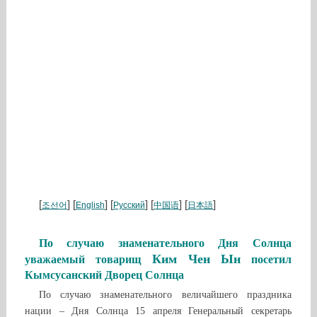
[
] [
] [
] [
] [
]
조선어
English
Русский
中国语
日本語
По случаю знаменательного Дня Солнца
Ким Чен Ын
уважаемый товарищ
посетил
Кымсусанский Дворец Солнца
По случаю знаменательного величайшего праздника
нации – Дня Солнца 15 апреля Генеральный секретарь