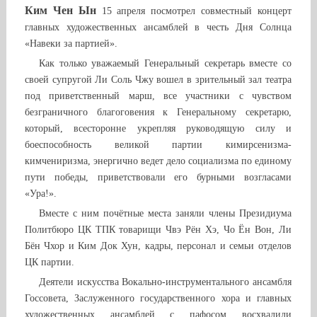
Ким Чен Ын
15 апреля посмотрел совместный концерт
главных художественных ансамблей в честь Дня Солнца
«Навеки за партией».
Как только уважаемый Генеральный секретарь вместе со
своей супругой Ли Соль Чжу вошел в зрительный зал театра
под приветственный марш, все участники с чувством
безграничного благоговения к Генеральному секретарю,
который, всесторонне укрепляя руководящую силу и
боеспособность великой партии кимирсенизма-
кимчениризма, энергично ведет дело социализма по единому
пути победы, приветствовали его бурными возгласами
«Ура!».
Вместе с ним почётные места заняли члены Президиума
Политбюро ЦК ТПК товарищи Чвэ Рён Хэ, Чо Ён Вон, Ли
Бён Чхор и Ким Док Хун, кадры, персонал и семьи отделов
ЦК партии.
Деятели искусства Вокально-инструментального ансамбля
Госсовета, Заслуженного государственного хора и главных
художественных ансамблей с пафосом восхвалили