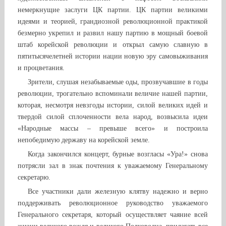
немеркнущие заслуги ЦК партии. ЦК партии великими
идеями и теорией, грандиозной революционной практикой
безмерно укрепил и развил нашу партию в мощный боевой
штаб корейской революции и открыл самую славную в
пятитысячелетней истории нации новую эру самовыживания
и процветания.
Зрители, слушая незабываемые оды, прозвучавшие в годы
революции, трогательно вспоминали величие нашей партии,
которая, несмотря невзгоды истории, силой великих идей и
твердой силой сплоченности вела народ, возвысила идеи
«Народные массы – превыше всего» и построила
непобедимую державу на корейской земле.
Когда закончился концерт, бурные возгласы «Ура!» снова
потрясли зал в знак почтения к уважаемому Генеральному
секретарю.
Все участники дали железную клятву надежно и верно
поддерживать революционное руководство уважаемого
Генерального секретаря, который осуществляет чаяние всей