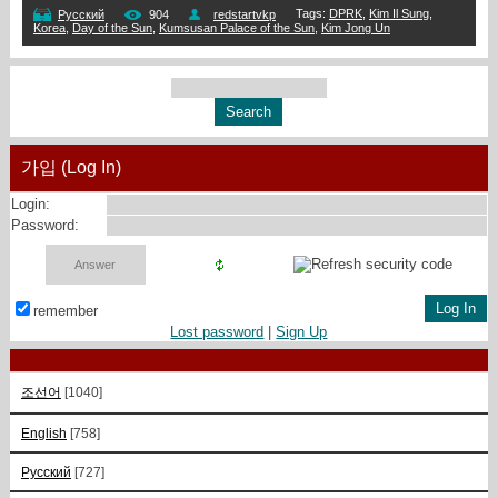
Tags
:
DPRK
,
Kim Il Sung
,
Русский
904
redstartvkp
Korea
,
Day of the Sun
,
Kumsusan Palace of the Sun
,
Kim Jong Un
가입 (Log In)
Login:
Password:
remember
Lost password
|
Sign Up
조선어
[1040]
English
[758]
Русский
[727]