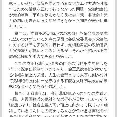
家らしい品格と資質を備えて巧みな大衆工作方法を具現
するための活動を正しく行えなかった問題、党細胞書記
が党的原則、革命的原則がなく反社会主義、非社会主義
との闘いを度合い強く展開できなかった問題が厳正に批
判された。
報告は、党細胞の活動が党の意図と革命発展の要求
に追いつけずにいる欠点の原因は各級党委員会が党細胞
に対する指導を実質的に行わず、党細胞書記の政治意識
と実務能力が低いところにあるが、それから招かれる悪
結果は極めて重大であると指摘した。
全ての党細胞書記が過去の自身の活動を党的良心を
持って深刻に総括すべきであり、
金正恩
総書記の大いな
る信頼を最上の栄誉、人生の全部として大事に刻み付け
て党細胞の強化に一意専心する有能な火線初級政治活動
家になるべきであると強調した。
趙甬元組織書記は、
金正恩
総書記への全ての党員と
人民、人民軍将兵の絶対的な崇拝心が日増しにいっそう
強烈になり、社会主義の高い頂上に向かって限りなく飛
躍しているこんにちの現実はみんなが
金正恩
総書記の革
命思想と革命観でしっかり武装することを切実に求めて