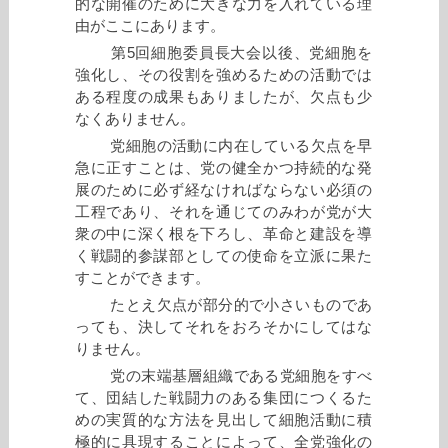
的な開催のために大きな力を入れている理
由がここにあります。
第5回細胞委員長大会以後、党細胞を
強化し、その役割を強めるための活動では
ある程度の成果もありましたが、欠点も少
なくありません。
党細胞の活動に内在している欠点を早
急に正すことは、党の健全かつ持続的な発
展のために必ず経なければならない必須の
工程であり、それを通じてのみわが党が大
衆の中に深く根を下ろし、革命と建設を導
く戦闘的参謀部としての使命を立派に果た
すことができます。
たとえ欠点が部分的で小さいものであ
っても、決してそれをおろそかにしてはな
りません。
党の末端基層組織である党細胞をすべ
て、団結した戦闘力のある集団につくるた
めの実質的な方法を見出して細胞活動に積
極的に具現することによって、全党強化の