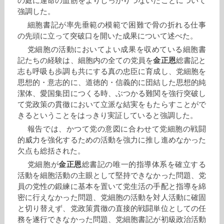
の庭に運命の血筋をよりしっかりつないだことについて
強調した。
細胞書記が率先垂範の模範で困難で骨の折れる仕事
の先頭に立って突破口を開いた成果について述べた。
党細胞の活動においてよい成果を収めている細胞書
記たちの経験は、細胞内の全ての党員を
金正恩
総書記と
志も呼吸も歩調も共にする真の忠臣に育成し、党細胞を
思想的・意志的に、道徳的・信義的に団結した思想的純
潔体、愛国集団につくる時、ぶつかる難関を強行突破し
て党政策の貫徹において立派な結実をもたらすことがで
きるということをはっきり実証していると強調した。
報告では、かつて党の意図に合わせて党細胞の戦闘
的威力を強化するための活動を強力に推し進めなかった
欠点も総括された。
党細胞が
金正恩
総書記の唯一的指導体系を確立する
活動を細胞活動の主眼として堅持できなかった問題、党
員の党性の鍛練に基本を置いて党生活の手配と指導を綿
密に行えなかった問題、党細胞の活動を対人活動に確固
と切り替えず、党政策貫徹の直接的戦闘単位としての任
務を遂行できなかった問題、党細胞書記が初級政治活動