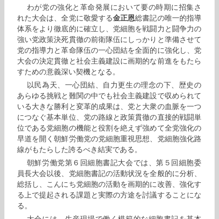
わが党の強化と革命発展において要の時期に招集さ
れた大会は、全党に敬愛する
金正恩
総書記の唯一的指導
体系をより徹底的に確立し、党細胞を戦闘力と闘争力の
強い党政策決死貫徹の前衛隊伍にしっかりと準備させて
党の指導力と革命隊伍の一心団結を全面的に強化し、党
大会の決定貫徹と社会主義建設に画期的な前進をもたら
すための意義深い契機となる。
以民為天、一心団結、自力更生の理念の下、歴史の
あらゆる挑戦と難関の中でも社会主義建設で収められて
いる大きな勝利と変革的成果は、党と大衆の血脈を一つ
につなぐ基本単位、党の路線と政策貫徹の直接的戦闘単
位である党細胞の機能と役割を絶えず強めて全党強化の
早道を開く朝鮮労働党の党細胞重視思想、党細胞強化路
線がもたらした誇るべき結実である。
朝鮮労働党第６回細胞書記大会では、第５回細胞委
員長大会以後、党細胞書記の活動状況を全般的に分析、
総括し、こんにち党細胞の活動を画期的に改善、強化す
る上で提起される課題と実際の方途を討議することにな
る。