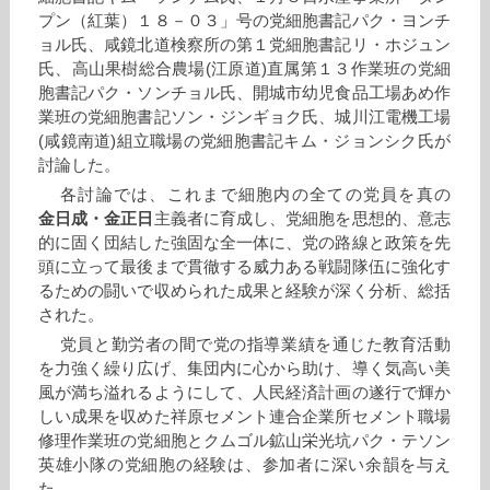
プン（紅葉）１８－０３」号の党細胞書記パク・ヨンチ
ョル氏、咸鏡北道検察所の第１党細胞書記リ・ホジュン
氏、高山果樹総合農場(江原道)直属第１３作業班の党細
胞書記パク・ソンチョル氏、開城市幼児食品工場あめ作
業班の党細胞書記ソン・ジンギョク氏、城川江電機工場
(咸鏡南道)組立職場の党細胞書記キム・ジョンシク氏が
討論した。
各討論では、これまで細胞内の全ての党員を真の
金日成
・
金正日
主義者に育成し、党細胞を思想的、意志
的に固く団結した強固な全一体に、党の路線と政策を先
頭に立って最後まで貫徹する威力ある戦闘隊伍に強化す
るための闘いで収められた成果と経験が深く分析、総括
された。
党員と勤労者の間で党の指導業績を通じた教育活動
を力強く繰り広げ、集団内に心から助け、導く気高い美
風が満ち溢れるようにして、人民経済計画の遂行で輝か
しい成果を収めた祥原セメント連合企業所セメント職場
修理作業班の党細胞とクムゴル鉱山栄光坑パク・テソン
英雄小隊の党細胞の経験は、参加者に深い余韻を与え
た。