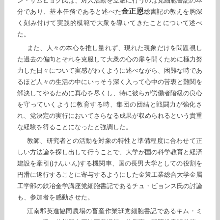
ン・サムヒョク氏は、対人活動を立派に行うのは党細胞書記の本
金正恩
分であり、基本任務であると述べた
総書記の教えを胸深
く刻み付けて実践的模範で大衆を導いてきたことについて述べ
た。
また、人々の本心を推し量れず、現れた現象だけを問題視し
た過去の偏向とそれを克服して大衆の心の扉を開くために極力努
力した日々について実感がわくように述べながら、困難な時であ
るほど人々の生活の中にいっそう深く入って心中の苦衷と難関を
解決してやるために真心を尽くし、特に彼らが労働者階級の良心
を守っていくように教育する時、集団の団結と戦闘力が強化さ
れ、党決定の実行においてさらなる成果が収められるという貴重
な経験を得ることになったと強調した。
教師、研究者との活動を対象の特性と準備程度に合わせて正
しい方法論を探し出して行うことで、大学が国の科学教育と経済
建設を牽引(けんいん)する機関車、国の長男大学としての役割を
円滑に遂行することに寄与するようにした金策工業総合大学金属
工学部の鉄冶金学講座党細胞書記であるチュ・ビョンス氏の討論
も、参加者を感動させた。
江南郡英進協同農場の畜産作業班党細胞書記であるキム・ミ