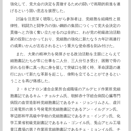
強化して、党大会の決定を貫徹するための闘いで画期的前進を遂
げるという固い意志を披歴した。
討論を注意深く聴取しながら参加者は、党細胞を組織性と規
律性、戦闘力と闘争力の強い鋼鉄の集団につくって党大会決定の
貫徹へと力強く奮い立たせるのは全的に、わが党の初級政治活動
家の役割にかかっており、党細胞の強化に新たな５カ年計画遂行
の成果いかんが左右されるという重大な使命感を刻み付けた。
また、大衆の精神力を発揮させる政治活動を主眼にとらえて
細胞書記たちが常に仕事を二人分、三人分引き受け、困難で骨の
折れる仕事に真っ先に身を挺して突破口を開く時、革命課題の遂
行において新たな革新を起こし、偉勲を立てることができるとい
うことを再び痛感した。
２・８ビナロン連合企業所合成職場のアルデヒド作業班党細
胞書記であるキム・チョルナム氏、朝鮮赤十字総合病院心臓専門
病院の血管造影科党細胞書記であるチェ・ジョンリムさん、虚川
江発電所の第５号発電所党細胞書記であるアン・イルグァン氏、
寧辺郡和平高級中学校の党細胞書記であるチェ・イングッ氏、化
学工業省初級党副書記であるキム・ゴンイル氏、兎山アヒル工場
黄江農場の第７作業班党細胞書記であるチェ・ミョンイル氏、チ