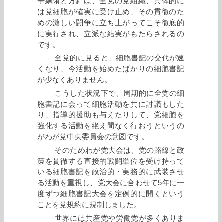
争綱領と方針は、全党の党組織、具体的に
は党細胞が確実に受け止め、その貫徹のた
めの激しい闘争に立ち上がってこそ徹底的
に実行され、立派な結実がもたらされるの
です。
全党的に見ると、細胞書記の交代が速
くなり、今活動を始めたばかりの細胞書記
が少なくありません。
こうした状況下で、周期的に全党の細
胞書記に会って細胞活動を共に討議もした
り、指導的援助も与えたりして、党細胞を
強化する活動を絶え間なく行おうというの
がわが党中央委員会の意図です。
そのためわが党大会は、党の路線と政
策を貫徹する直接的戦闘単位を受け持って
いる細胞書記を政治的・実務的に武装させ
る活動を重視し、党大会に合わせて5年に一
度ずつ細胞書記大会を定例的に開くという
ことを党規約に規制しました。
世界には共産党や労働党が多くありま