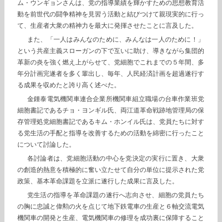
ム・ウンギョンさんは、党の指導業績を輝かすための思想教育活
動を前世代の闘争精神を見習う活動と結びつけて親現実的に行っ
て、生産者大衆の精神力を最大に発揮させたことに言及した。
また、「一人はみんなのために、みんなは一人のために！」
という共産主義スローガンの下で互いに助け、導きながら集団的
革新の炎を強く燃え上がらせて、党細胞でこれまでの５年間、多
年分計画完遂者を多く輩出し、毎年、人民経済計画を超過遂行す
る成果を収めたと誇り高く述べた。
金鍾泰電気機関車連合企業所機関車組立職場の台車作業班党
細胞書記であるチョ・ヨンギル氏、両江道革命戦跡地管理局の保
存管理処党細胞書記であるキム・ホンイル氏は、党員たちに対す
る党生活の手配と指導を改善するための活動を綿密に行ったこと
について討論した。
各討論者は、党細胞活動の中心を党決定の実行に置き、大衆
の創造的熱意を積極的に奮い立たせて自分の単位に提示された党
政策、基本革命課題を立派に遂行した成果に言及した。
党生活の指導を革命課題の遂行へ志向させ、細胞の党員たち
の胸に忠誠と偉勲の火を点じて地下鉄電車の生産と６軸交流電気
機関車の開発と生産、電気機関車の修理を成功裏に保障すること