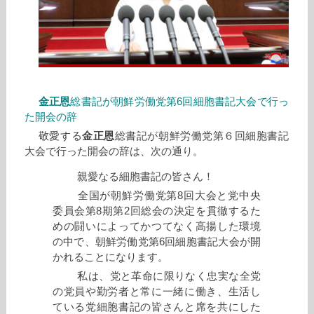
金正恩
総書記が朝鮮労働党第6回細胞書記大会で行っ
た開会の辞
敬愛する
金正恩
総書記が朝鮮労働党第６回細胞書記
大会で行った開会の辞は、次の通り。
親愛なる細胞書記の皆さん！
全国が朝鮮労働党第8回大会と党中央
委員会第8期第2回総会の決定を貫徹するた
めの闘いによってかつてなく高揚した環境
の中で、朝鮮労働党第6回細胞書記大会が開
かれることになります。
私は、党と革命に限りなく忠実な全党
の党員や勤労者と常に一緒に働き、生活し
ている党細胞書記の皆さんと席を共にした