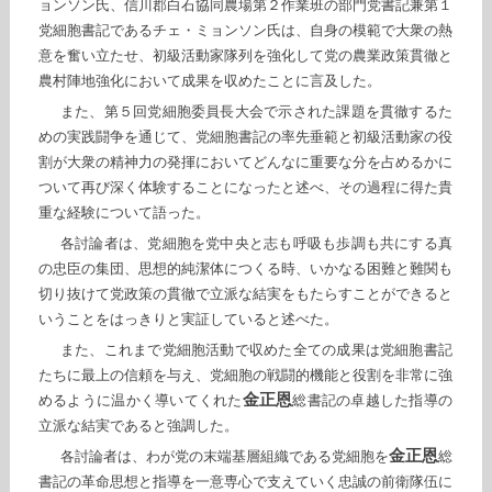
ョンソン氏、信川郡白石協同農場第２作業班の部門党書記兼第１
党細胞書記であるチェ・ミョンソン氏は、自身の模範で大衆の熱
意を奮い立たせ、初級活動家隊列を強化して党の農業政策貫徹と
農村陣地強化において成果を収めたことに言及した。
また、第５回党細胞委員長大会で示された課題を貫徹するた
めの実践闘争を通じて、党細胞書記の率先垂範と初級活動家の役
割が大衆の精神力の発揮においてどんなに重要な分を占めるかに
ついて再び深く体験することになったと述べ、その過程に得た貴
重な経験について語った。
各討論者は、党細胞を党中央と志も呼吸も歩調も共にする真
の忠臣の集団、思想的純潔体につくる時、いかなる困難と難関も
切り抜けて党政策の貫徹で立派な結実をもたらすことができると
いうことをはっきりと実証していると述べた。
また、これまで党細胞活動で収めた全ての成果は党細胞書記
たちに最上の信頼を与え、党細胞の戦闘的機能と役割を非常に強
金正恩
めるように温かく導いてくれた
総書記の卓越した指導の
立派な結実であると強調した。
金正恩
各討論者は、わが党の末端基層組織である党細胞を
総
書記の革命思想と指導を一意専心で支えていく忠誠の前衛隊伍に