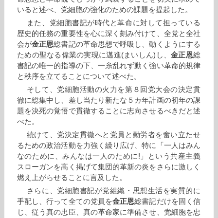
いると述べ、党細胞の強化のための課題を提起した。
また、党細胞書記が時代と革命に対して担っている
歴史的任務の重要性を心に深く刻み付けて、全党と全社
会が
金正恩
総書記の革命思想で呼吸し、動くようにする
ための聖なる偉業の実現に邁進(まいしん)し、
金正恩
総
書記の唯一的指導の下、一糸乱れず動く強い革命的規律
と秩序を立てることについて述べた。
そして、党細胞活動の火力を第８回党大会の決定貫
徹に総集中し、差し当たり新たな５カ年計画の初年の課
題を決死の覚悟で貫徹することに志向させるべきだと述
べた。
続けて、党決定貫徹へと党員と勤労者を奮い立たせ
るための政治活動を力強く繰り広げ、特に「一人はみん
なのために、みんなは一人のために!」という共産主義
スローガンを高く掲げて集団的革新の炎をさらに激しく
燃え上がらせることに言及した。
さらに、党細胞書記が党組織・思想生活を実質的に
手配し、行って全ての党員を
金正恩
総書記だけを固く信
じ、従う真の忠臣、真の革命家に準備させ、党細胞を忠