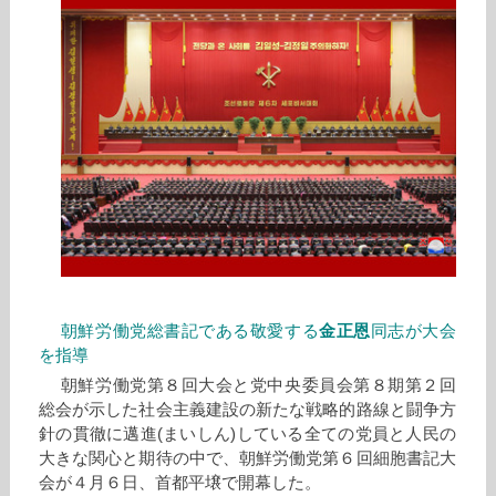
朝鮮労働党総書記である敬愛する
金正恩
同志が大会
を指導
朝鮮労働党第８回大会と党中央委員会第８期第２回
総会が示した社会主義建設の新たな戦略的路線と闘争方
針の貫徹に邁進(まいしん)している全ての党員と人民の
大きな関心と期待の中で、朝鮮労働党第６回細胞書記大
会が４月６日、首都平壌で開幕した。