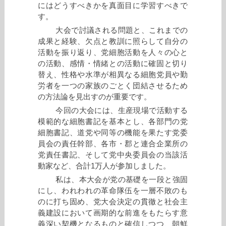
にはどうすべきかを真面目に学習すべきで
す。
大会で討議される問題と、これまでの
成果と経験、欠点と教訓に照らして自分の
活動を振り返り、党細胞活動を人々の心と
の活動、感情・情緒との活動に確固と切り
替え、性格や水準が相異なる細胞党員や勤
労者を一つの家族のごとく団結させるため
の方法論を見出すのが重要です。
今回の大会には、生産現場で活動する
模範的な細胞書記を基本とし、各部門の党
細胞書記、道党や同等の機能を果たす党委
員会の責任幹部、各市・郡と連合企業所の
党責任書記、そして党中央委員会の当該活
動家など、合計1万人が参加しました。
私は、本大会が党の基礎を一段と強固
にし、われわれの革命隊伍を一層不敗のも
のに打ち固め、党大会決定の貫徹と社会主
義建設において画期的な前進をもたらす意
義深い契機となるものと確信しつつ、朝鮮