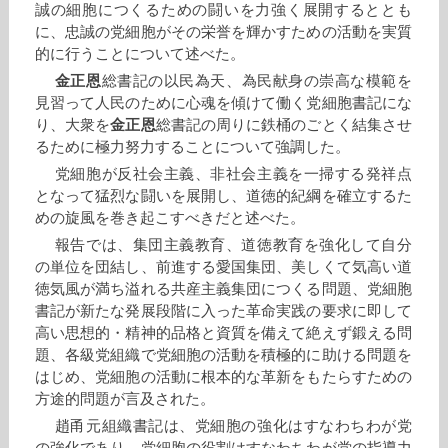
誠の細胞につくるための闘いを力強く展開するととも
に、忠誠の党細胞がその栄誉を輝かすための活動を実質
的に行うことについて述べた。
金正恩
総書記の以民為天、為民献身の崇高な模範を
見習って人民のために心魂を傾けて働く党細胞書記にな
り、大衆を
金正恩
総書記の周りに鉄桶のごとく結集させ
るために極力努力することについて強調した。
党細胞が反社会主義、非社会主義を一掃する発祥点
となって猛烈な闘いを展開し、道徳的紀綱を確立するた
めの旋風を巻き起こすべきだと述べた。
報告では、集団主義教育、道徳教育を強化して自分
の単位を団結し、前進する愛国集団、美しくて気高い道
徳気風が満ち溢れる共産主義集団につくる問題、党細胞
書記が新たな発展段階に入った革命実践の要求に即して
高い思想的・精神的品格と資質を備えて絶えず鍛える問
題、各級党組織で党細胞の活動を積極的に助ける問題を
はじめ、党細胞の活動に根本的な革新をもたらすための
方途的問題が言及された。
趙甬元組織書記は、党細胞の強化はすなわちわが党