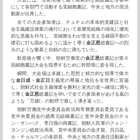
大会には、生産現場で働く模範的な細胞書記を基本
にして各部門で活動する党細胞書記、中央と地方の党活
動家が出席した。
全ての大会参加者は、チュチェの革命的党建設と社
会主義建設偉業の遂行において基層党組織の強化に優先
的な意義を付与し、党細胞をわが党を支える確固不動の
礎石に打ち固めるように温かく導く
金正恩
総書記への烈
火のような敬慕と信頼の念に満ちていた。
歓迎曲が響く中、朝鮮労働党の
金正恩
総書記が第６
回細胞書記大会を指導するために幹部壇に姿を現した。
瞬間、大会場は卓越した思想と精力的な指導で偉大
な
金日成
・
金正日
主義党の尊厳と地位を全世界に宣揚
し、朝鮮式社会主義偉業を勝利と栄光の道へ確信に満ち
て導く
金正恩
総書記を仰いで全ての参加者があげる嵐の
ような「万歳!」の歓呼で激しく沸き返った。
朝鮮労働党中央委員会政治局常務委員会委員である
党中央委員会の趙甬元組織書記と党中央委員会のチョ
ン・サンハク、李日煥の両書記、朝鮮人民軍のクォン・
ヨンジン総政治局長、党中央委員会の金才龍、呉日晶、
ホ・チョルマンの各部長、中央と地方の党責任活動家が