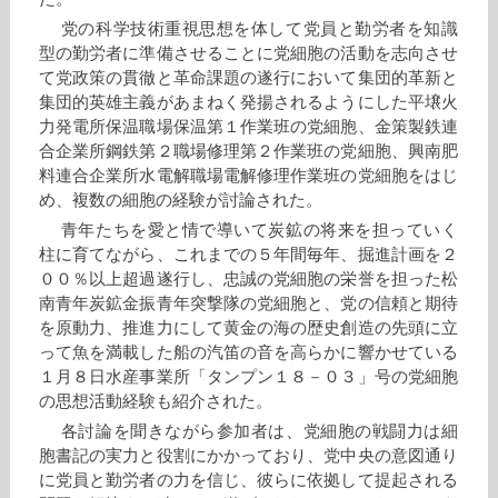
党の科学技術重視思想を体して党員と勤労者を知識
型の勤労者に準備させることに党細胞の活動を志向させ
て党政策の貫徹と革命課題の遂行において集団的革新と
集団的英雄主義があまねく発揚されるようにした平壌火
力発電所保温職場保温第１作業班の党細胞、金策製鉄連
合企業所鋼鉄第２職場修理第２作業班の党細胞、興南肥
料連合企業所水電解職場電解修理作業班の党細胞をはじ
め、複数の細胞の経験が討論された。
青年たちを愛と情で導いて炭鉱の将来を担っていく
柱に育てながら、これまでの５年間毎年、掘進計画を２
００％以上超過遂行し、忠誠の党細胞の栄誉を担った松
南青年炭鉱金振青年突撃隊の党細胞と、党の信頼と期待
を原動力、推進力にして黄金の海の歴史創造の先頭に立
って魚を満載した船の汽笛の音を高らかに響かせている
１月８日水産事業所「タンプン１８－０３」号の党細胞
の思想活動経験も紹介された。
各討論を聞きながら参加者は、党細胞の戦闘力は細
胞書記の実力と役割にかかっており、党中央の意図通り
に党員と勤労者の力を信じ、彼らに依拠して提起される