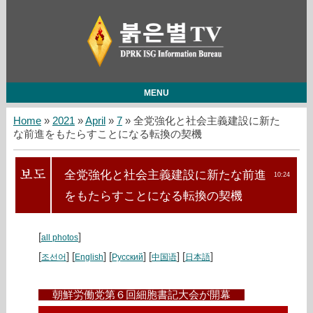
MENU
Home
»
2021
»
April
»
7
» 全党強化と社会主義建設に新た
な前進をもたらすことになる転換の契機
全党強化と社会主義建設に新たな前進
10:24
をもたらすことになる転換の契機
[
]
all photos
[
] [
] [
] [
] [
]
조선어
English
Русский
中国语
日本語
朝鮮労働党第６回細胞書記大会が開幕