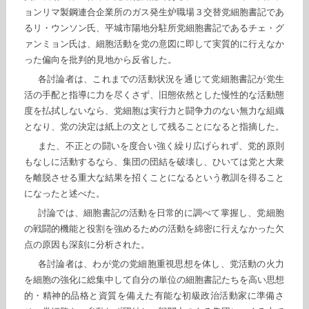
ョンリマ製鋼連合企業所のガス発生炉職場３交替党細胞書記であ
るリ・ウンソン氏、平城市陽地分駐所党細胞書記であるチェ・グ
ァンミョン氏は、細胞活動を党の意図に即して実質的に行えなか
った偏向を批判的見地から反省した。
各討論者は、これまでの活動状況を通じて党細胞書記が党生
活の手配と指導に力を尽くさず、旧態依然とした慢性的な活動態
度を払拭しないなら、党細胞は実行力と闘争力のない無力な組織
となり、党の決定は紙上の文として残ることになると指摘した。
また、不正との闘いを度合い強く繰り広げられず、党的原則
もなしに活動するなら、集団の団結を破壊し、ひいては党と大衆
を離脱させる重大な結果を招くことになるという教訓を得ること
になったと述べた。
討論では、細胞書記の活動を日常的に調べて掌握し、党細胞
の戦闘的機能と役割を強めるための活動を綿密に行えなかった欠
点の原因も深刻に分析された。
各討論者は、わが党の党細胞重視思想を体し、党活動の火力
を細胞の強化に総集中して自分の単位の細胞書記たちを高い思想
的・精神的品格と資質を備えた有能な初級政治活動家に準備さ