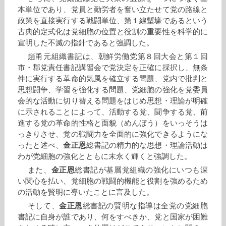
本単位であり、党員と勤労者を奮い立たせて党の路線と
政策を直接実行する戦闘単位、第１線塹壕であるという
古典的定式化は党細胞の位置と役割の重要性を科学的に
宣明した不滅の指針であると強調した。
趙甬元組織書記は、朝鮮労働党第８回大会と第１回
市・郡党責任書記講習会で党決定を正確に採択し、無条
件に実行する革命的気風を確立する問題、党内で批判と
思想闘争、学習を強化する問題、党細胞の強化を党委員
会的な活動に切り替える問題をはじめ思想・理論が明確
に示されることによって、活動する党、闘争する党、前
進する党の革命的性格と面貌（めんぼう）をいっそうは
っきりさせ、党の戦闘力を全面的に強化できるようにな
ったと述べ、
金正恩
総書記の精力的な思想・理論活動は
わが党細胞の強化とともに末永く輝くと強調した。
また、
金正恩
総書記が基層党組織の強化にいつも深
い関心を払い、党細胞の戦闘的機能と役割を強めるため
の活動を賢明に導いたことに言及した。
そして、
金正恩
総書記の賢明な指導は全党の党細胞
書記に自身が誰であり、何をすべきか、党と国家が困難