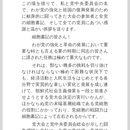
この場を借りて、私と党中央委員会の名
で、わが党の強化と祖国の復興発展のため
に献身的に闘ってきた大会の参加者と全党
の細胞書記、そして全ての党員にあつい感
謝と温かい挨拶を送ります。
細胞書記の皆さん！
わが党の強化と革命の発展において重
要な峠とも言える要の時期に同志の皆さん
に課された任務は極めて重大なものです。
それは、類ない幾多の挑戦を切り抜け
なければならない極めて困難な状況下で
も、経済活動と人民生活をはじめとする各
分野で実質的な著しい変化と発展を成し遂
げて、朝鮮式社会主義偉業を一段と前進さ
せようとする党大会決定の実行いかんが、
ほかならぬ党の末端基層組織である党細胞
の役割にかかっており、党細胞の戦闘力は
細胞書記によって左右されるからです。
党大会と党中央委員会総会が示した闘