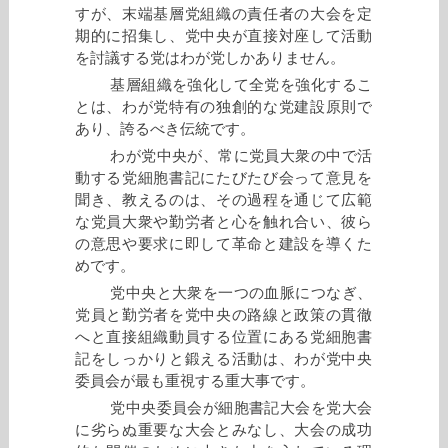
すが、末端基層党組織の責任者の大会を定
期的に招集し、党中央が直接対座して活動
を討議する党はわが党しかありません。
基層組織を強化して全党を強化するこ
とは、わが党特有の独創的な党建設原則で
あり、誇るべき伝統です。
わが党中央が、常に党員大衆の中で活
動する党細胞書記にたびたび会って意見を
聞き、教えるのは、その過程を通じて広範
な党員大衆や勤労者と心を触れ合い、彼ら
の意思や要求に即して革命と建設を導くた
めです。
党中央と大衆を一つの血脈につなぎ、
党員と勤労者を党中央の路線と政策の貫徹
へと直接組織動員する位置にある党細胞書
記をしっかりと鍛える活動は、わが党中央
委員会が最も重視する重大事です。
党中央委員会が細胞書記大会を党大会
に劣らぬ重要な大会とみなし、大会の成功