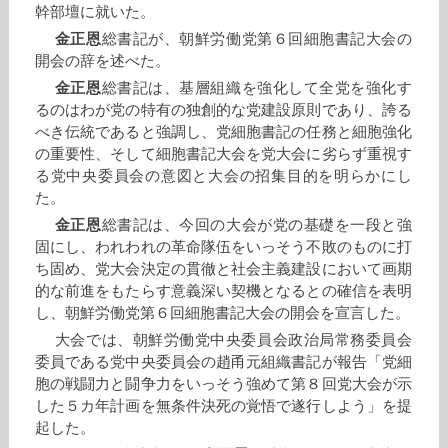
幹部壇に就いた。
金正恩
総書記が、朝鮮労働党第６回細胞書記大会の
開会の辞を述べた。
金正恩
総書記は、基層組織を強化して全党を強化す
るのはわが党の特有の独創的な党建設原則であり、誇る
べき伝統であると強調し、党細胞書記の任務と細胞強化
の重要性、そして細胞書記大会を党大会に劣らず重視す
る党中央委員会の意図と大会の招集目的を明らかにし
た。
金正恩
総書記は、今回の大会が党の基礎を一段と強
固にし、われわれの革命隊伍をいっそう不敗のものに打
ち固め、党大会決定の貫徹と社会主義建設において画期
的な前進をもたらす意義深い契機となるとの確信を表明
し、朝鮮労働党第６回細胞書記大会の開会を宣言した。
大会では、朝鮮労働党中央委員会政治局常務委員会
委員である党中央委員会の趙甬元組織書記が報告「党細
胞の戦闘力と闘争力をいっそう強めて第８回党大会が示
した５カ年計画を無条件決死の覚悟で遂行しよう」を提
起した。