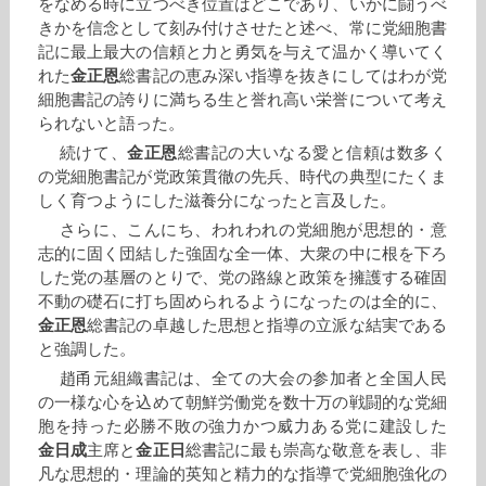
をなめる時に立つべき位置はどこであり、いかに闘うべ
きかを信念として刻み付けさせたと述べ、常に党細胞書
記に最上最大の信頼と力と勇気を与えて温かく導いてく
れた
金正恩
総書記の恵み深い指導を抜きにしてはわが党
細胞書記の誇りに満ちる生と誉れ高い栄誉について考え
られないと語った。
続けて、
金正恩
総書記の大いなる愛と信頼は数多く
の党細胞書記が党政策貫徹の先兵、時代の典型にたくま
しく育つようにした滋養分になったと言及した。
さらに、こんにち、われわれの党細胞が思想的・意
志的に固く団結した強固な全一体、大衆の中に根を下ろ
した党の基層のとりで、党の路線と政策を擁護する確固
不動の礎石に打ち固められるようになったのは全的に、
金正恩
総書記の卓越した思想と指導の立派な結実である
と強調した。
趙甬元組織書記は、全ての大会の参加者と全国人民
の一様な心を込めて朝鮮労働党を数十万の戦闘的な党細
胞を持った必勝不敗の強力かつ威力ある党に建設した
金日成
主席と
金正日
総書記に最も崇高な敬意を表し、非
凡な思想的・理論的英知と精力的な指導で党細胞強化の