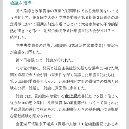
会議を指導--
党の路線と政策貫徹の直接的戦闘単位である党細胞をいっそ
う強化して、第８回党大会と党中央委員会第８期第２回総会の決
定貫徹において画期的前進を遂げるという大会参加者の革命的情
熱が沸き上がる中、朝鮮労働党第６回細胞書記大会が４月７日、
続開した。
党中央委員会の趙甬元組織書記(党政治局常務委員)と書記ら
が会議を指導した。
第２日会議では、討論が行われた。
わが党の強化、発展と社会主義建設の新たな勝利に向けた戦
闘的道程で今大会が持つ重要性を深く認識した細胞書記たちは、
第５回細胞委員長大会が示した細胞強化方針の貫徹での成果と経
験を分析、総括し、討論に真面目に参加した。
金正恩
討論では、党細胞を敬愛する
総書記だけを固く信じて
従う熱血の忠臣集団、党政策貫徹の前衛隊伍につくって課された
革命課題の遂行で模範を示した細胞書記たちの献身的かつ進取的
な活動経験が紹介された。
金正淑平壌製糸工場第３職場の糸繰り１党細胞書記であるキ