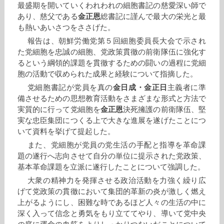
最盛期を開いていくわれわれの細胞書記の慈愛深い師で
あり、慈父である
金正恩
総書記に謹んで最大の栄光と最
も熱いあいさつをささげた。
報告は、朝鮮労働党第５回細胞委員長大会で示され
た党細胞を忠誠の細胞、党政策貫徹の前衛隊伍に強化す
るという綱領的課題を貫徹するための闘いの過程に党細
胞の活動で収められた成果と経験について指摘した。
党細胞書記が党員を真の
金日成
・
金正日
主義者に準
備させるための思想教育活動をさまざまな形式と方法で
実質的に行って党細胞を
金正恩
決死擁護の前衛隊伍、堅
実な忠臣集団につくる上で大きな進展を遂げたことにつ
いて資料を挙げて提起した。
また、党細胞が党員の党生活の手配と指導を革命課
題の遂行へ志向させて自分の単位に提示された党政策、
基本革命課題を立派に遂行したことについて強調した。
大衆の精神力を発揮させる政治活動を力強く繰り広
げて党政策の貫徹において集団的革新の炎が激しく燃え
上がるようにし、困難な時であるほど人々の生活の中に
深く入って信念と勇気をもり立ててやり、導いて党中央