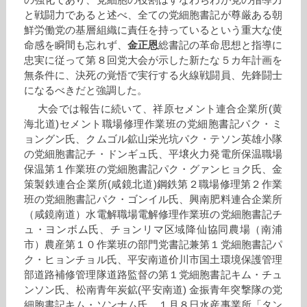
の強化であり、党細胞の役割はすなわちわが党の指導力
と戦闘力であると述べ、全ての党細胞書記が尊厳ある朝
鮮労働党の基層組織に責任を持っているという重大な使
命感を瞬間も忘れず、
金正恩
総書記の革命思想と指導に
忠実に従って第８回党大会が示した新たな５カ年計画を
無条件に、決死の覚悟で実行する火線戦闘員、先鋒闘士
になるべきだと強調した。
大会では報告に続いて、祥原セメント連合企業所(黄
海北道)セメント職場修理作業班の党細胞書記パク・ミ
ョングン氏、クムゴル鉱山栄光坑パク・テソン英雄小隊
の党細胞書記チ・ドンギュ氏、平壌火力発電所保温職場
保温第１作業班の党細胞書記パク・グァンヒョク氏、金
策製鉄連合企業所(咸鏡北道)鋼鉄第２職場修理第２作業
班の党細胞書記パク・ゴンイル氏、興南肥料連合企業所
（咸鏡南道）水電解職場電解修理作業班の党細胞書記チ
ュ・ヨンボム氏、チョンリマ区域降仙協同農場（南浦
市）農産第１０作業班の部門党書記兼第１党細胞書記パ
ク・ヒョンチョル氏、平安南道价川市国土環境保護管理
部道路補修管理隊道路監督の第１党細胞書記キム・チュ
ンソン氏、松南青年炭鉱(平安南道) 金振青年突撃隊の党
細胞書記キム・ソンナム氏、１月８日水産事業所「タン