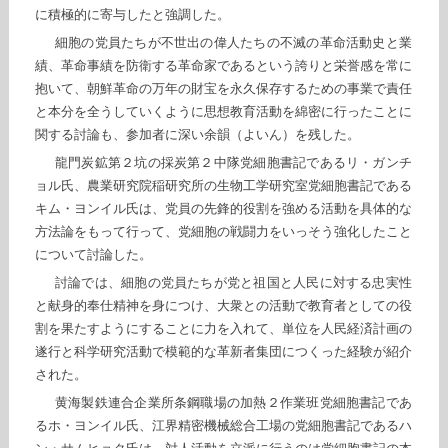
に積極的に寄与したと強調した。
細胞の党員たちが不世出の偉人たちの不滅の革命活動史と業
績、革命事績を防衛する革命家であるという誇りと栄誉感を常に
抱いて、朝鮮革命の万年の財宝を永久保存するための事業で責任
と本分を全うしていくように思想教育活動を綿密に行ったことに
関する討論も、参加者に深い余韻（よいん）を残した。
龍門炭鉱第２坑の採炭第２中隊党細胞書記であるリ・ガンチ
ョル氏、農業研究院稲研究所の生物工学研究室党細胞書記である
キム・ヨンイル氏は、党員の先鋒的役割を強める活動を具体的な
方法論をもって行って、党細胞の戦闘力をいっそう強化したこと
について討論した。
討論では、細胞の党員たちが党と祖国と人民に対する忠実性
と献身的奉仕精神を身につけ、大衆との活動で教育者としての役
割を果たすようにすることに力を入れて、単位を人民経済計画の
遂行と科学研究活動で模範的な革新者集団につくった経験が紹介
された。
黄海製鉄連合企業所条鋼職場の加熱２作業班党細胞書記であ
るホ・ヨンイル氏、江界精密機械総合工場の党細胞書記であるハ