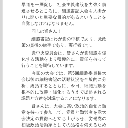
早道を一層促し、社会主義建設を力強く前
進させるところに、細胞書記大会を大掛か
りに開いた重要な目的があるということを
自覚しなければなりません。
同志の皆さん！
細胞書記はわが党の中核であり、党政
策の貫徹の旗手であり、実行者です。
党中央委員会は、皆さんが党細胞を強
化する活動をより積極的に、責任を持って
行うことを期待しています。
今回の大会では、第5回細胞委員長大
会以後の細胞書記の活動状況を全般的に分
析、総括するとともに、今日、細胞活動を
根本的に改善・強化するうえで提起される
課題と方途を討議することになります。
皆さんは、大会に高い政治的自覚と熱
意を持って参加して、党員と勤労者を党大
会決定の貫徹へと立ち上がらせ、労働党の
初級政治活動家としての品格を備えるため