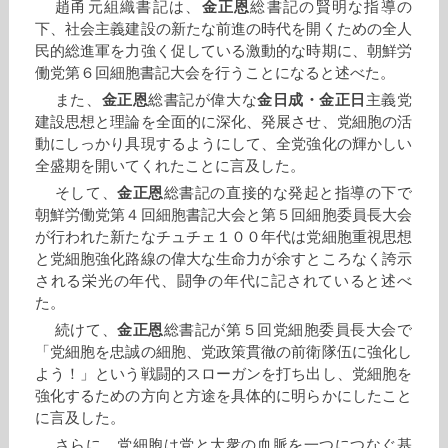
趙甬元組織書記は、
金正恩
総書記の賢明な指導の
下、社会主義建設の新たな前進の時代を開くための全人
民的総進軍を力強く促している激動的な時期に、朝鮮労
働党第６回細胞書記大会を行うことになると述べた。
また、
金正恩
総書記が偉大な
金日成
・
金正日
主義党
建設思想と理論を全面的に深化、発展させ、党細胞の活
動にしっかり具現するようにして、全党強化の輝かしい
全盛期を開いてくれたことに言及した。
そして、
金正恩
総書記の直接的な発起と指導の下で
朝鮮労働党第４回細胞書記大会と第５回細胞委員長大会
が行われた新たなチュチェ１００年代は党細胞重視思想
と党細胞強化路線の偉大な生命力が余すところなく誇示
される栄光の年代、闘争の年代に記されていると述べ
た。
続けて、
金正恩
総書記が第５回党細胞委員長大会で
「党細胞を忠誠の細胞、党政策貫徹の前衛隊伍に強化し
よう！」という戦闘的スローガンを打ち出し、党細胞を
強化するための方向と方途を具体的に明らかにしたこと
に言及した。
さらに、党細胞は党と大衆の血脈を一つにつなぐ基