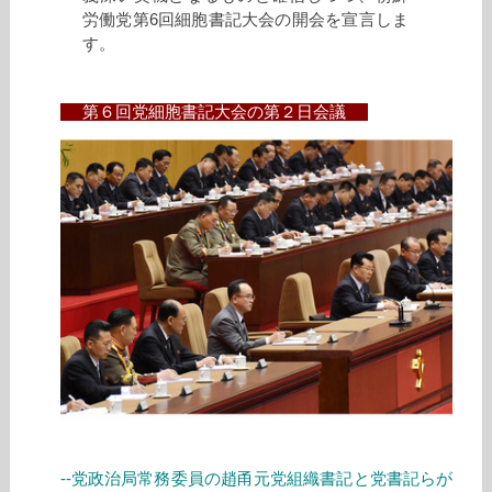
労働党第6回細胞書記大会の開会を宣言しま
す。
第６回党細胞書記大会の第２日会議
--党政治局常務委員の趙甬元党組織書記と党書記らが