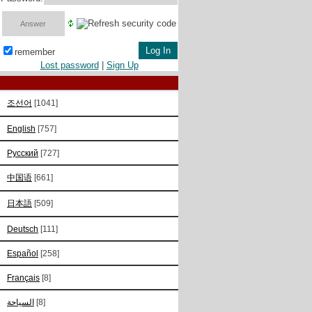
remember
Lost password
|
Sign Up
조선어
[1041]
English
[757]
Русский
[727]
中国语
[661]
日本語
[509]
Deutsch
[111]
Español
[258]
Français
[8]
السياحة
[8]