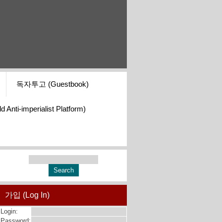
독자투고 (Guestbook)
i-imperialist Platform)
가입 (Log In)
Login:
Password: