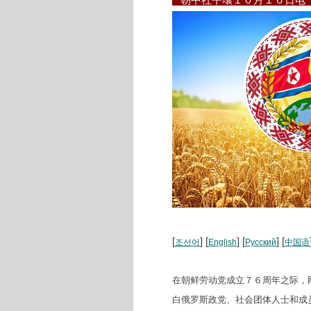
朝中社平壤１０月１６日
[
] [
] [
] [
조선어
English
Русский
中国语
在朝鲜劳动党成立７６周年之际，
白俄罗斯政党、社会团体人士和成