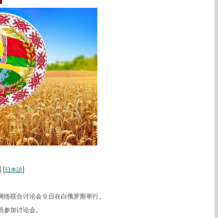
电
] [
]
日本語
网络联合讨论会９日在白俄罗斯举行。
员参加讨论会。