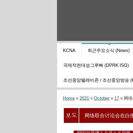
KCNA
최근주요소식 (News)
국제적련대성그루빠 (DPRK ISG)
조선중앙텔레비죤 / 조선중앙방송 (KCT
Home
»
2021
»
October
»
17
» 网
网络联合讨论会在白