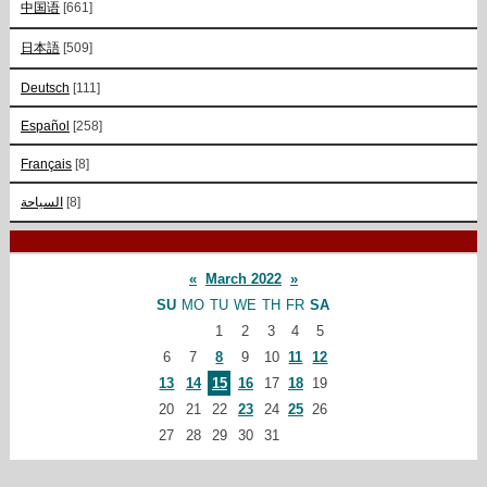
中国语
[661]
日本語
[509]
Deutsch
[111]
Español
[258]
Français
[8]
السياحة
[8]
«
March 2022
»
SU
MO
TU
WE
TH
FR
SA
1
2
3
4
5
6
7
8
9
10
11
12
13
14
15
16
17
18
19
20
21
22
23
24
25
26
27
28
29
30
31