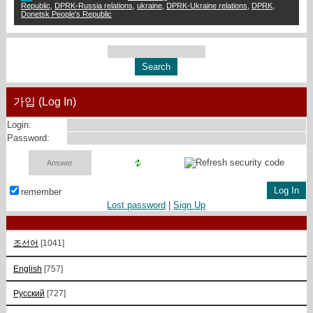
Republic
,
DPRK-Russia relations
,
ukraine
,
DPRK-Ukraine relations
,
DPRK
,
Donetsk People's Republic
가입 (Log In)
Login:
Password:
remember
Lost password
|
Sign Up
조선어
[1041]
English
[757]
Русский
[727]