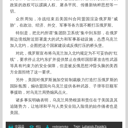
政策的政权可以蹂躏人权、屠杀平民、传播新纳粹思想等一
切。
众所周知，冷战结束后美国纠合同盟国渲染俄罗斯“威
胁”，在政治、经济、外交、军事等各方面不断打压俄罗斯。
特别是，把北约所谓“集团防卫系统”集中到东部，在俄罗
斯边境线附近部署庞大的武力和军事基础设施，怂恿乌克兰
加入北约，企图把这个国家建设成反俄打压的桥头堡。
对此，俄罗斯宣布将乌克兰加入北约规定为不可妥协的“红
线”，要求停止北约东扩并提供禁止在俄邻国部署攻击性武器
等具有约束力的安全保障，但是被反俄思想冲昏头脑的美西
方全面拒绝了这一要求。
另外，美国对俄罗斯施加空前制裁极力打造打压俄罗斯的
国际氛围，煽动盟国向乌克兰提供各种武器、子弹等巨额军
事援助，对乌克兰局势煽风点火。
诸多事实明确表明，乌克兰局势根源和责任在于美国及其
追随势力，让地球和平与人类安全陷入险境的始作俑者也是
美国。
Tags
:
Luhansk People's
中国语
451
redstartvkp