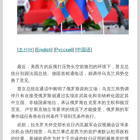
[
조선어
] [
English
] [
Русский
] [
中国语
]
最近，美西方的反俄打压势头空前激烈的环境下，普京总
统分别跟法国总统、德国首相通电话，就调停乌克兰局势交
换了意见。
普京总统在通话中阐明了俄罗斯原则立场：乌克兰局势调
停只有在接受俄罗斯就通过实现非武装化和非纳粹化固定其
中立国、非核国家地位，承认俄罗斯在克里木的主权和顿涅
茨克、卢甘斯克独立等要求的情况下才能接受，俄罗斯的军
事作战任务将在任何条件下得到无条件执行。
此前，拉夫罗夫外交部长在日内瓦裁军会议视频会议等多
次机会强烈指责，乌克兰事态是西方的庇护者默认犯罪政权
的结果，基辅政府作为对主子忠诚的奴仆证明积极推崇对俄