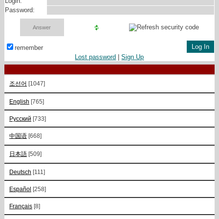
Login:
Password:
remember
Lost password
|
Sign Up
조선어
[1047]
English
[765]
Русский
[733]
中国语
[668]
日本語
[509]
Deutsch
[111]
Español
[258]
Français
[8]