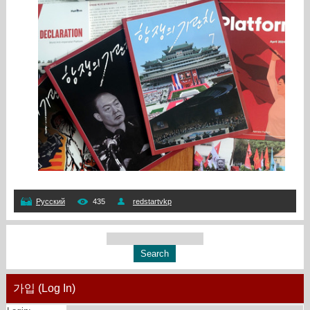
Русский
435
redstartvkp
가입 (Log In)