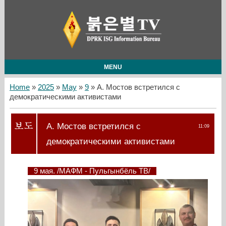
MENU
Home
»
2025
»
May
»
9
» А. Мостов встретился с
демократическими активистами
А. Мостов встретился с
11:09
демократическими активистами
9 мая. /МАФМ - Пульгынбёль ТВ/