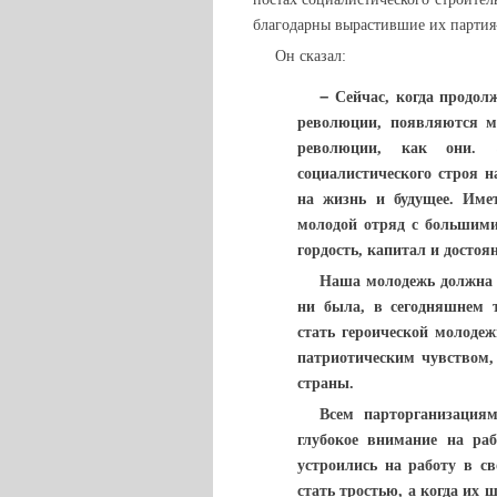
благодарны вырастившие их партия
Он сказал:
–
Сейчас, когда продол
революции, появляются м
революции, как они. 
социалистического строя 
на жизнь и будущее. Име
молодой отряд с большими
гордость, капитал и досто
Наша молодежь должна с
ни была, в сегодняшнем 
стать героической молодеж
патриотическим чувством,
страны.
Всем парторганизация
глубокое внимание на ра
устроились на работу в св
стать тростью, а когда их 