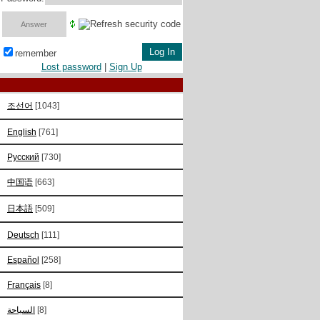
remember
Lost password
|
Sign Up
조선어
[1043]
English
[761]
Русский
[730]
中国语
[663]
日本語
[509]
Deutsch
[111]
Español
[258]
Français
[8]
السياحة
[8]