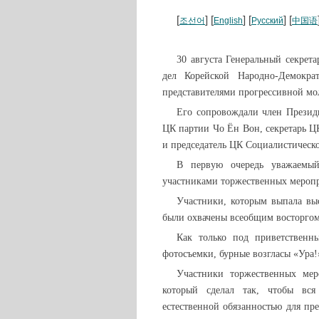
[
] [
] [
] [
조선어
English
Русский
中国语
30 августа Генеральный секрет
дел Корейской Народно-Демокр
представителями прогрессивной мо
Его сопровождали член Презид
ЦК партии Чо Ён Вон, секретарь 
и председатель ЦК Социалистическ
В первую очередь уважаемы
участниками торжественных меропр
Участники, которым выпала вы
были охвачены всеобщим восторгом
Как только под приветственн
фотосъемки, бурные возгласы «Ура!
Участники торжественных мер
который сделал так, чтобы вс
естественной обязанностью для пр