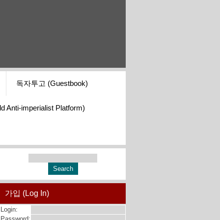
독자투고 (Guestbook)
i-imperialist Platform)
가입 (Log In)
Login:
Password: