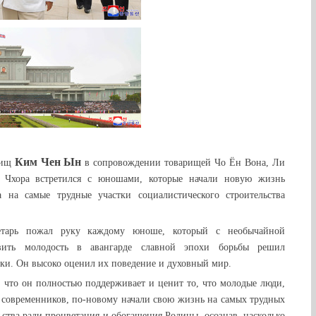
Ким Чен Ын
рищ
в сопровождении товарищей
Чо Ён Вона, Ли
Чхора встретился с юношами, которые начали новую жизнь
 на самые трудные участки социалистического строительства
етарь пожал руку каждому юноше, который с необычайной
авить молодость в авангарде славной эпохи борьбы решил
тки. Он высоко оценил их поведение и духовный мир.
, что он полностью поддерживает и ценит то, что молодые люди,
х современников, по-новому начали свою жизнь на самых трудных
ьства ради процветания и обогащения Родины, осознав, насколько