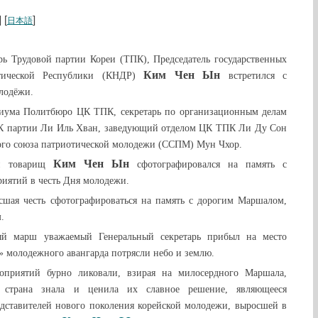
] [
]
日本語
арь Трудовой партии Кореи (ТПК), Председатель государственных
Ким Чен Ын
атической Республики (КНДР)
встретился с
лодёжи.
иума Политбюро ЦК ТПК, секретарь по организационным делам
ЦК партии Ли Иль Хван, заведующий отделом ЦК ТПК Ли Ду Сон
ого союза патриотической молодежи (ССПМ) Мун Чхор.
Ким Чен Ын
й товарищ
сфотографировался на память с
иятий в честь Дня молодежи.
сшая честь сфотографироваться на память с дорогим Маршалом,
.
ый марш уважаемый Генеральный секретарь прибыл на место
» молодежного авангарда потрясли небо и землю.
оприятий бурно ликовали, взирая на милосердного Маршала,
я страна знала и ценила их славное решение, являющееся
едставителей нового поколения корейской молодежи, выросшей в