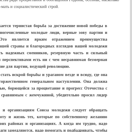
-мать и социалистический строй.
жается тернистая борьба за достижение новой победы в
ногочисленные молодые люди, верные зову партии и
Это является ярким отражением преимущества
нашей страны и благородных взглядов нашей молодежи
ть надежных сменников, резервную часть и сильный
 перспективами есть ни с чем несравнимая безмерная
яние для партии, ведущей революцию.
тать искрой борьбы и ураганом везде и всюду, где она
торжественном генеральном наступлении. Она должна
ью, борющейся за процветание и прогресс Отечества с
 сравнимым с жемчужиной, убедительно просил лидер
м и организациям Союза молодежи следует обращать
боту и жизнь тех, которые по собственному желанию
оих районах и организациях. А когда им трудно, надо
шаги замедляются, надо помогать и подбадривать, чтобы