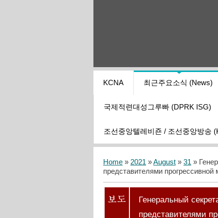
KCNA
최근주요소식 (News)
국제적련대성그루빠 (DPRK ISG)
조선중앙텔레비죤 / 조선중앙방송 (KCT
Home
»
2021
»
August
»
31
» Гене
представителями прогрессивной
Генеральный секрет
представителями п