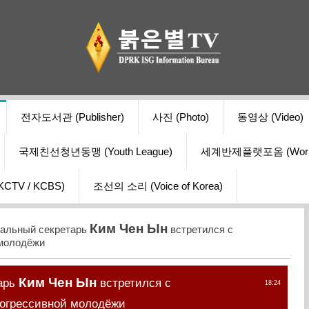
전자도서관 (Publisher)
사진 (Photo)
동영상 (Video)
국제친선청년동맹 (Youth League)
세계반제플랫포옴 (World Ant
V / KCBS)
조선의 소리 (Voice of Korea)
Ким Чен Ын
ральный секретарь
встретился с
 молодёжи
Ким Чен Ын
арь
встретился с
18:24
рогрессивной молодёжи