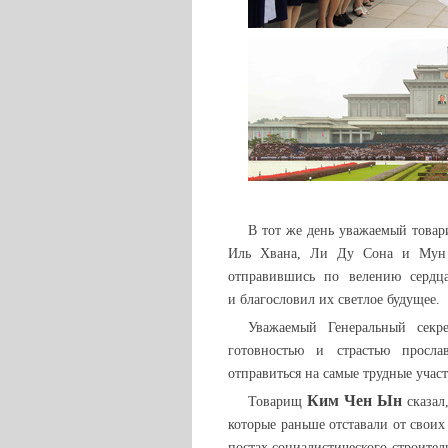
В тот же день уважаемый това
Иль Хвана, Ли Ду Сона и Мун 
отправившись по велению сердца
и благословил их светлое будущее.
Уважаемый Генеральный секр
готовностью и страстью просл
отправиться на самые трудные учас
Ким Чен Ын
Товарищ
сказал
которые раньше отставали от свои
постах социалистического строител