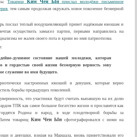
Ким Чен Ын
ины.
Товарищ
прислал молодёжи письменное
ерия
, тем самым продолжая окружать новое поколение безмерной
арь послал теплый воодушевляющий привет надёжным юношам и
ечтая осуществить замысел партии, первыми направились на
циализма не жалея своего пота и крови во имя патриотизма.
л:
дейно-духовное состояние нашей молодежи, которая
ью и гордостью своей жизни безмерную верность зову
ое служение во имя будущего.
риотически настроенных юношей и девушек, которые верно
стиль борьбы предыдущих поколений.
 уверенность, что участники будут считать выпавшую на их долю
ардом ТПК как самое большое богатство жизни и прославятся как
 гордятся Родина и народ, в ходе плодотворной борьбы за
Ким Чен Ын
 Затем товарищ
сфотографировался с ними на
оши и девушки, взирая на Маршала, вновь приветствовали его