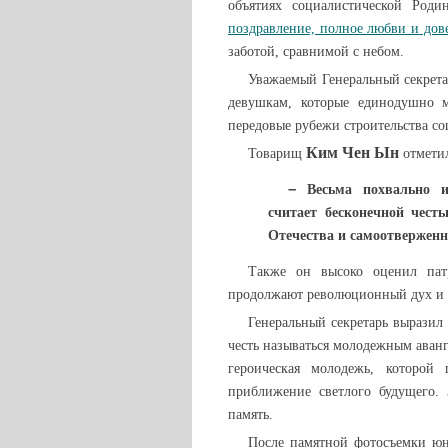
объятиях социалистической Род
поздравление, полное любви и дов
заботой, сравнимой с небом.
Уважаемый Генеральный секрет
девушкам, которые единодушно м
передовые рубежи строительства со
Ким Чен Ын
Товарищ
отмети
–
Весьма похвально и
считает бесконечной чест
Отечества и самоотверженн
Также он высоко оценил пат
продолжают революционный дух и 
Генеральный секретарь выразил
честь называться молодежным аванг
героическая молодежь, которой
приближение светлого будущего.
память.
После памятной фотосъемки юн