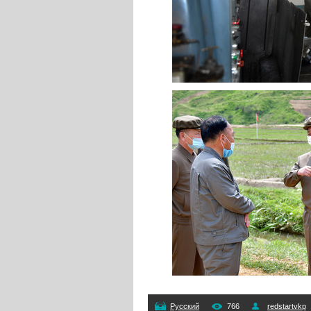
Русский
766
redstartvkp