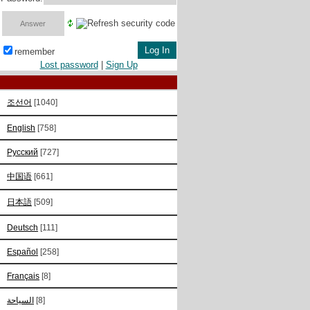
remember
Lost password
|
Sign Up
조선어
[1040]
English
[758]
Русский
[727]
中国语
[661]
日本語
[509]
Deutsch
[111]
Español
[258]
Français
[8]
السياحة
[8]