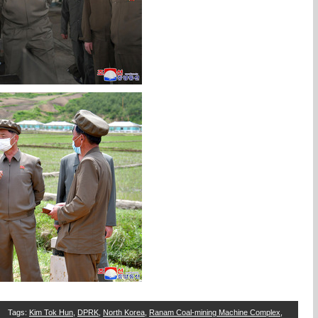
Tags
:
Kim Tok Hun
,
DPRK
,
North Korea
,
Ranam Coal-mining Machine Complex
,