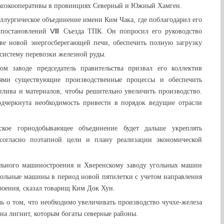
хозкооперативы в провинциях Северный и Южный Хамген.
ллургическое объединение имени Ким Чака, где поблагодарил его
ю постановлений Ⅷ Съезда ТПК. Он попросил его руководство
тве новой энергосберегающей печи, обеспечить полную загрузку
систему перевозки железной руды.
м заводе председатель правительства призвал его коллектив
ями существующие производственные процессы и обеспечить
плива и материалов, чтобы решительно увеличить производство.
еркнута необходимость привести в порядок ведущие отрасли
кое горнодобывающее объединение будет дальше укреплять
 согласно поэтапной цели и плану реализации экономической
льного машиностроения и Хверенскому заводу угольных машин
угольные машины в период новой пятилетки с учетом направления
роения, сказал товарищ Ким Док Хун.
ь о том, что необходимо увеличивать производство чучхе-железа
уна лигнит, которым богаты северные районы.