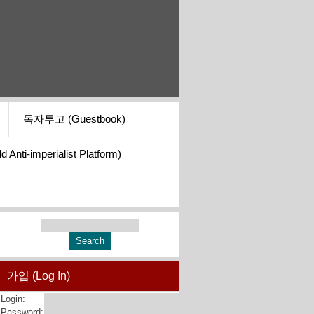
독자투고 (Guestbook)
i-imperialist Platform)
가입 (Log In)
Login:
Password: