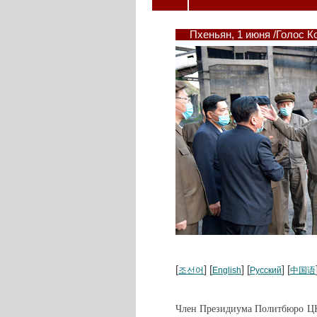
Пхеньян, 1 июня /Голос 
[
] [
] [
] [
조선어
English
Русский
中国语
Член Президиума Политбюро ЦК