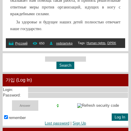
оказывает нам помощь такая работа, и принять решительные
ответные меры против организаций, идущих в ногу с
враждебными силами.
За здоровье и будущее наших детей полностью отвечает
наше государство.
Tags
:
Human rights
,
DPRK
Русский
650
redstartvkp
가입 (Log In)
Login:
Password:
remember
Lost password
|
Sign Up