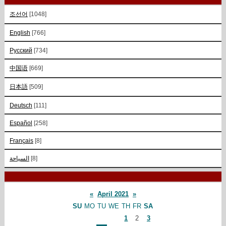
조선어
[1048]
English
[766]
Русский
[734]
中国语
[669]
日本語
[509]
Deutsch
[111]
Español
[258]
Français
[8]
السياحة
[8]
«
April 2021
»
SU
MO
TU
WE
TH
FR
SA
1
2
3