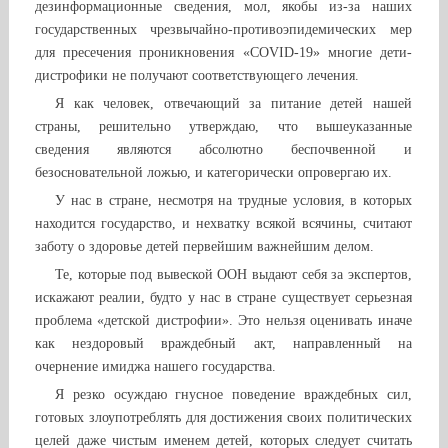
дезинформационные сведения, мол, якобы из-за наших
государственных чрезвычайно-противоэпидемических мер
для пресечения проникновения «COVID-19» многие дети-
дистрофики не получают соответствующего лечения.
Я как человек, отвечающий за питание детей нашей
страны, решительно утверждаю, что вышеуказанные
сведения являются абсолютно беспочвенной и
безосновательной ложью, и категорически опровергаю их.
У нас в стране, несмотря на трудные условия, в которых
находится государство, и нехватку всякой всячины, считают
заботу о здоровье детей первейшим важнейшим делом.
Те, которые под вывеской ООН выдают себя за экспертов,
искажают реалии, будто у нас в стране существует серьезная
проблема «детской дистрофии». Это нельзя оценивать иначе
как нездоровый враждебный акт, направленный на
очернение имиджа нашего государства.
Я резко осуждаю гнусное поведение враждебных сил,
готовых злоупотреблять для достижения своих политических
целей даже чистым именем детей, которых следует считать