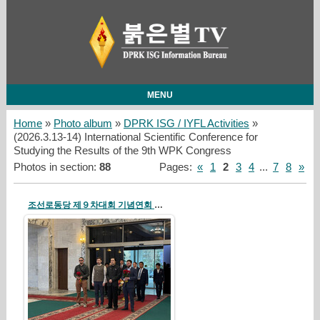
MENU
Home
»
Photo album
»
DPRK ISG / IYFL Activities
»
(2026.3.13-14) International Scientific Conference for
Studying the Results of the 9th WPK Congress
Photos in section
:
88
Pages
:
«
1
2
3
4
...
7
8
»
조선로동당 제９차대회 기념연회 로씨야주재 우리 나라 대사관에서 진행
26/04/19
redstartvkp