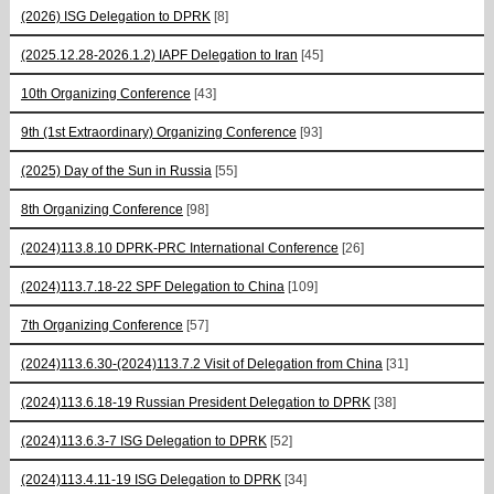
(2026) ISG Delegation to DPRK
[8]
(2025.12.28-2026.1.2) IAPF Delegation to Iran
[45]
10th Organizing Conference
[43]
9th (1st Extraordinary) Organizing Conference
[93]
(2025) Day of the Sun in Russia
[55]
8th Organizing Conference
[98]
(2024)113.8.10 DPRK-PRC International Conference
[26]
(2024)113.7.18-22 SPF Delegation to China
[109]
7th Organizing Conference
[57]
(2024)113.6.30-(2024)113.7.2 Visit of Delegation from China
[31]
(2024)113.6.18-19 Russian President Delegation to DPRK
[38]
(2024)113.6.3-7 ISG Delegation to DPRK
[52]
(2024)113.4.11-19 ISG Delegation to DPRK
[34]