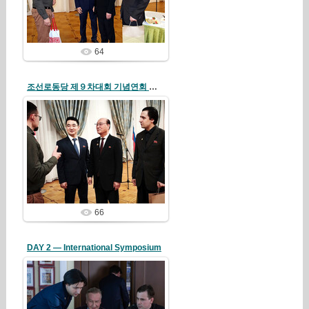
redstartvkp
64
조선로동당 제９차대회 기념연회 로씨야주재 우리 나라 대사관에서 진행
26/04/19
redstartvkp
66
DAY 2 — International Symposium
26/04/13