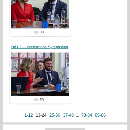
26/04/13
redstartvkp
88
DAY 2 — International Symposium
26/04/13
redstartvkp
59
1-12
13-24
25-36
37-48
...
73-84
85-88