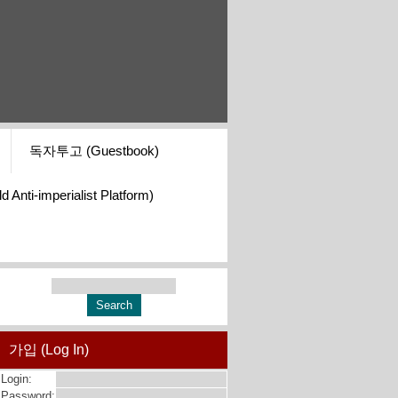
독자투고 (Guestbook)
i-imperialist Platform)
가입 (Log In)
Login:
Password: