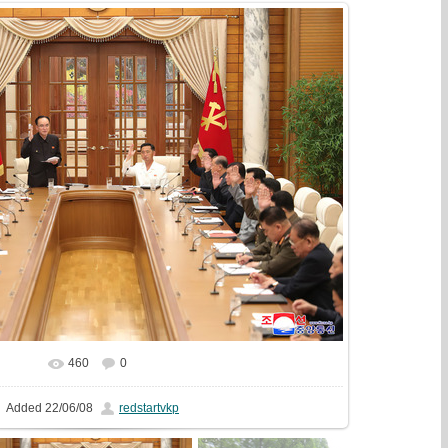
460
0
In real size
1621x1080
/ 744.6Kb
Added
22/06/08
redstartvkp